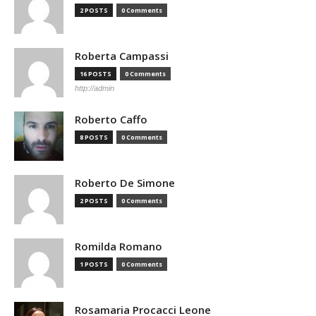
2 POSTS
0 Comments
Roberta Campassi
16 POSTS
0 Comments
http://admin
Roberto Caffo
8 POSTS
0 Comments
Roberto De Simone
2 POSTS
0 Comments
Romilda Romano
1 POSTS
0 Comments
Rosamaria Procacci Leone