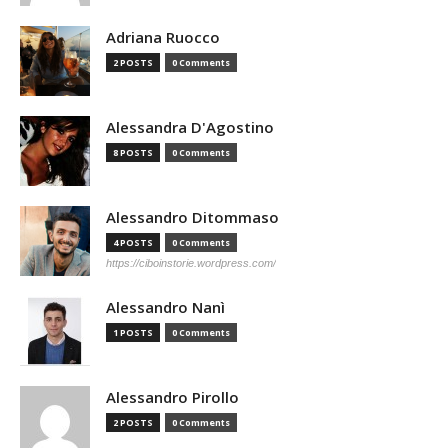
Adriana Ruocco
2 POSTS
0 Comments
Alessandra D'Agostino
8 POSTS
0 Comments
Alessandro Ditommaso
4 POSTS
0 Comments
https://ciboinstorie.wordpress.com/
Alessandro Nanì
1 POSTS
0 Comments
Alessandro Pirollo
2 POSTS
0 Comments