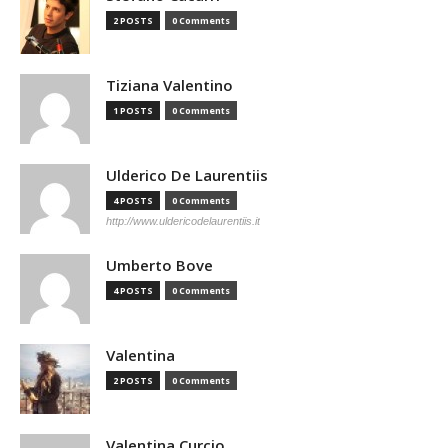
2 POSTS
0 Comments
Tiziana Valentino
1 POSTS
0 Comments
Ulderico De Laurentiis
4 POSTS
0 Comments
http://www.uldericodelaurentiis.it
Umberto Bove
4 POSTS
0 Comments
Valentina
2 POSTS
0 Comments
Valentina Curcio