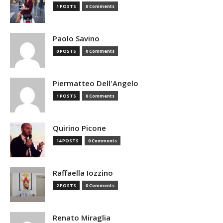
1 POSTS
0 Comments
Paolo Savino
0 POSTS
0 Comments
Piermatteo Dell'Angelo
1 POSTS
0 Comments
Quirino Picone
14 POSTS
0 Comments
Raffaella Iozzino
2 POSTS
0 Comments
Renato Miraglia