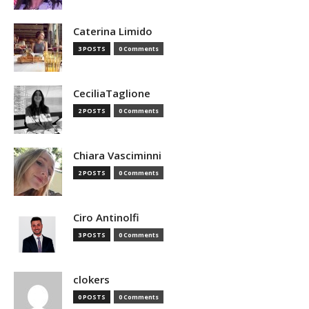
Caterina Limido
3 POSTS
0 Comments
CeciliaTaglione
2 POSTS
0 Comments
Chiara Vasciminni
2 POSTS
0 Comments
Ciro Antinolfi
3 POSTS
0 Comments
clokers
0 POSTS
0 Comments