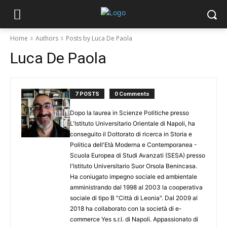
Home
Authors
Posts by Luca De Paola
Luca De Paola
7 POSTS
0 Comments
Dopo la laurea in Scienze Politiche presso
L'Istituto Universitario Orientale di Napoli, ha
conseguito il Dottorato di ricerca in Storia e
Politica dell'Età Moderna e Contemporanea -
Scuola Europea di Studi Avanzati (SESA) presso
l'Istituto Universitario Suor Orsola Benincasa.
Ha coniugato impegno sociale ed ambientale
amministrando dal 1998 al 2003 la cooperativa
sociale di tipo B "Città di Leonia". Dal 2009 al
2018 ha collaborato con la società di e-
commerce Yes s.r.l. di Napoli. Appassionato di