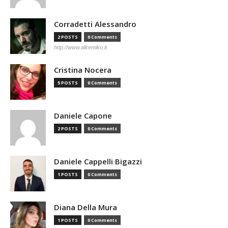
Corradetti Alessandro
2 POSTS
0 Comments
http://www.alkemiko.it
Cristina Nocera
5 POSTS
0 Comments
Daniele Capone
2 POSTS
0 Comments
Daniele Cappelli Bigazzi
1 POSTS
0 Comments
Diana Della Mura
1 POSTS
0 Comments