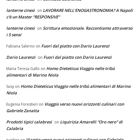
lanterne cinesi
LAVORARE NELL’ENOGASTRONOMIA? A Napoli
on
c’è un Master “RESPONSIVE”
lanterne cinesi
Scrittura emozionale. Raccontiamo attraverso
on
i 5 sensi
Fuori dal piatto con Dario Laurenzi
Fabiana Salerno
on
Dario Laurenzi
Fuori dal piatto con Dario Laurenzi
on
Homo Dieteticus Viaggio nelle tribù
Maria Teresa Gallo
on
alimentari di Marino Niola
Homo Dieteticus Viaggio nelle tribù alimentari di Marino
Susy
on
Niola
Viaggio verso nuovi orizzonti culinari con
Eugenia Forestieri
on
Gabriele Zanatta
Prodotti tipici calabresi
Liquirizia Amarelli “Oro nero” di
on
Calabria
Viaggio verso nuovi orizzonti culinari con Gabriele
paskiss
on