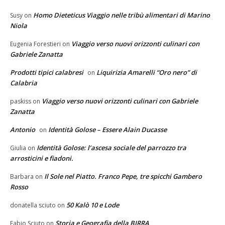
Homo Dieteticus Viaggio nelle tribù alimentari di Marino
Susy
on
Niola
Viaggio verso nuovi orizzonti culinari con
Eugenia Forestieri
on
Gabriele Zanatta
Prodotti tipici calabresi
Liquirizia Amarelli “Oro nero” di
on
Calabria
Viaggio verso nuovi orizzonti culinari con Gabriele
paskiss
on
Zanatta
Antonio
Identità Golose – Essere Alain Ducasse
on
Identità Golose: l’ascesa sociale del parrozzo tra
Giulia
on
arrosticini e fiadoni.
Il Sole nel Piatto. Franco Pepe, tre spicchi Gambero
Barbara
on
Rosso
50 Kalò 10 e Lode
donatella sciuto
on
Storia e Geografia della BIRRA
Fabio Sciuto
on