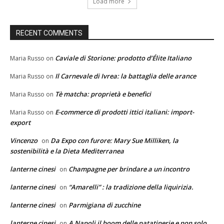
Load more
RECENT COMMENTS
Caviale di Storione: prodotto d’Élite Italiano
Maria Russo
on
Il Carnevale di Ivrea: la battaglia delle arance
Maria Russo
on
Tè matcha: proprietà e benefici
Maria Russo
on
E-commerce di prodotti ittici italiani: import-
Maria Russo
on
export
Vincenzo
Da Expo con furore: Mary Sue Milliken, la
on
sostenibilità e la Dieta Mediterranea
lanterne cinesi
Champagne per brindare a un incontro
on
lanterne cinesi
“Amarelli” : la tradizione della liquirizia.
on
lanterne cinesi
Parmigiana di zucchine
on
lanterne cinesi
A Napoli il boom delle patatinerie e non solo
on