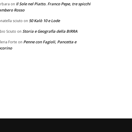
Il Sole nel Piatto. Franco Pepe, tre spicchi
rbara
on
ambero Rosso
50 Kalò 10 e Lode
natella sciuto
on
Storia e Geografia della BIRRA
bio Sciuto
on
Penne con Fagioli, Pancetta e
leria Forte
on
corino