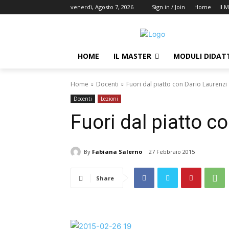
venerdì, Agosto 7, 2026
Sign in / Join
Home
Il 
HOME
IL MASTER
MODULI DIDATT
Home
Docenti
Fuori dal piatto con Dario Laurenzi
Docenti
Lezioni
Fuori dal piatto c
By
Fabiana Salerno
27 Febbraio 2015
Share