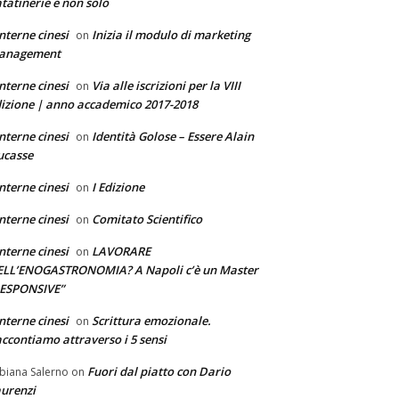
tatinerie e non solo
nterne cinesi
Inizia il modulo di marketing
on
anagement
nterne cinesi
Via alle iscrizioni per la VIII
on
izione | anno accademico 2017-2018
nterne cinesi
Identità Golose – Essere Alain
on
ucasse
nterne cinesi
I Edizione
on
nterne cinesi
Comitato Scientifico
on
nterne cinesi
LAVORARE
on
ELL’ENOGASTRONOMIA? A Napoli c’è un Master
RESPONSIVE”
nterne cinesi
Scrittura emozionale.
on
ccontiamo attraverso i 5 sensi
Fuori dal piatto con Dario
biana Salerno
on
urenzi