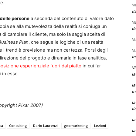
he.
Ma
It
 delle persone
a seconda del contenuto di valore dato
Ma
topia se alla mutevolezza della realtà si coniuga un
de
di cambiare il cliente, ma solo la saggia scelta di
Ma
Business Plan
, che segue le logiche di una realtà
e i trend è previsione ma non certezza. Porsi degli
Ma
im
direzione del progetto e diramarla in fase analitica,
sizione esperienziale fuori dal piatto
in cui far
Vi
 in esso.
la
la
in
la
opyright Pixar 2007)
li
la
ca
Consulting
Dario Laurenzi
geomarketing
Lezioni
la