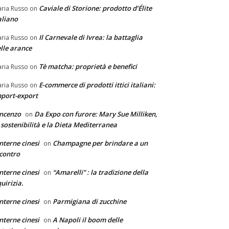
Caviale di Storione: prodotto d’Élite
ria Russo
on
aliano
Il Carnevale di Ivrea: la battaglia
ria Russo
on
lle arance
Tè matcha: proprietà e benefici
ria Russo
on
E-commerce di prodotti ittici italiani:
ria Russo
on
port-export
ncenzo
Da Expo con furore: Mary Sue Milliken,
on
 sostenibilità e la Dieta Mediterranea
nterne cinesi
Champagne per brindare a un
on
contro
nterne cinesi
“Amarelli” : la tradizione della
on
quirizia.
nterne cinesi
Parmigiana di zucchine
on
nterne cinesi
A Napoli il boom delle
on