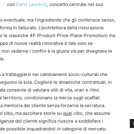
con
Dario Laurenzi
, concetto centrale nel suo
to eventuale, ma l’ingrediente che gli conferisce senso,
forma in fatturato. L’architettura della ristorazione
o le classiche 4P (Product-Price-Place-Promotion) ma
ppo di nuove realtà ristorative è tale solo se
e non vederne i confini è la giusta via per disegnare le
te.
a tratteggiarsi nei cambiamenti socio-culturali che
eguono la scia. Cogliere le dinamiche contrattuali, in
ta consente di valutare stili di vita, orari e ritmi
al territorio, condizionano la merce sugli scaffali.
la memoria del cliente senza forzarne la serratura.
l cibo, ma ascoltare storie su
quel
cibo, che assume
igenze del cliente significa riuscire a soddisfare i
nde possibile inquadrandoli in categorie di mercato: