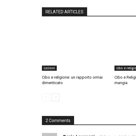
RELATED ARTICLES
Lezioni
cibo e religi
Cibo e religione: un rapporto ormai
Cibo e Relig
dimenticato
mangia
2 Comments