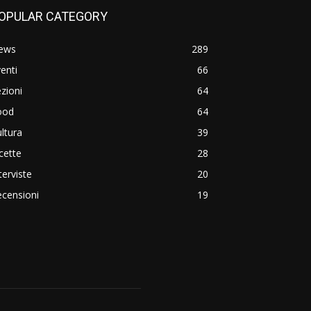
OPULAR CATEGORY
ews
289
enti
66
zioni
64
ood
64
ltura
39
cette
28
terviste
20
censioni
19