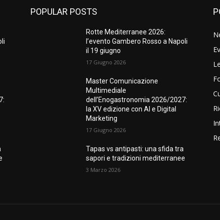
POPULAR POSTS
P
Rotte Mediterranee 2026:
N
li
l’evento Gambero Rosso a Napoli
Ev
il 19 giugno
17 Giugno 2026
Le
F
Master Comunicazione
Multimediale
Cu
7:
dell’Enogastronomia 2026/2027:
Ri
la XV edizione con AI e Digital
Marketing
In
17 Giugno 2026
Re
a
Tapas vs antipasti: una sfida tra
e
sapori e tradizioni mediterranee
3 Marzo 2026