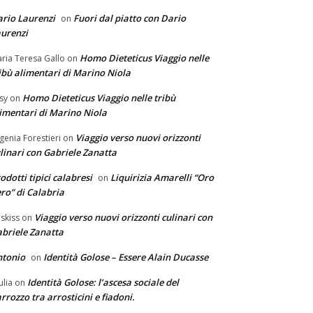
rio Laurenzi
Fuori dal piatto con Dario
on
urenzi
Homo Dieteticus Viaggio nelle
ria Teresa Gallo
on
ibù alimentari di Marino Niola
Homo Dieteticus Viaggio nelle tribù
sy
on
imentari di Marino Niola
Viaggio verso nuovi orizzonti
genia Forestieri
on
linari con Gabriele Zanatta
odotti tipici calabresi
Liquirizia Amarelli “Oro
on
ro” di Calabria
Viaggio verso nuovi orizzonti culinari con
skiss
on
briele Zanatta
ntonio
Identità Golose – Essere Alain Ducasse
on
Identità Golose: l’ascesa sociale del
ulia
on
rrozzo tra arrosticini e fiadoni.