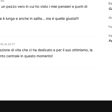
2:46
Ba
 un pezzo vero in cui ho visto i miei pensieri e punti di
G
do
a è lunga e anche in salita….ma é quella giusta!!!
Fa
Va
Pe
15 At 02:17
 lezione di vita che ci ha dedicato e per il suo ottimismo, la
mento centrale in questo momento!