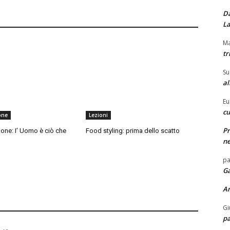
Da
La
Ma
tr
Su
al
Eu
cu
one
Lezioni
Pr
ione: I’ Uomo è ciò che
Food styling: prima dello scatto
ne
pa
Ga
A
Gi
pa