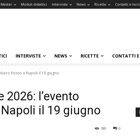
l Master
Moduli didattici
Interviste
News
Ricette
Contatti e Iscri
ICI
INTERVISTE
NEWS
RICETTE
CONTATTI E 
mbero Rosso a Napoli il 19 giugno
 2026: l’evento
apoli il 19 giugno
180
0