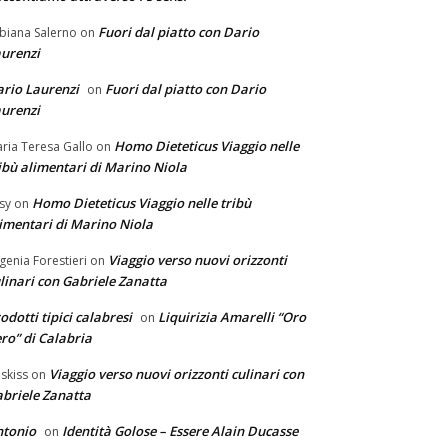
Fuori dal piatto con Dario
biana Salerno
on
urenzi
rio Laurenzi
Fuori dal piatto con Dario
on
urenzi
Homo Dieteticus Viaggio nelle
ria Teresa Gallo
on
ibù alimentari di Marino Niola
Homo Dieteticus Viaggio nelle tribù
sy
on
imentari di Marino Niola
Viaggio verso nuovi orizzonti
genia Forestieri
on
linari con Gabriele Zanatta
odotti tipici calabresi
Liquirizia Amarelli “Oro
on
ro” di Calabria
Viaggio verso nuovi orizzonti culinari con
skiss
on
briele Zanatta
ntonio
Identità Golose – Essere Alain Ducasse
on