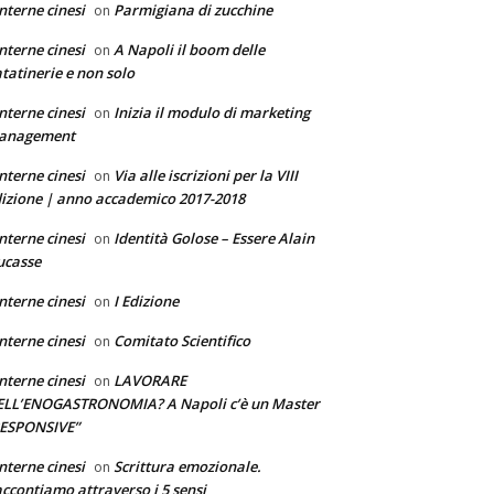
nterne cinesi
Parmigiana di zucchine
on
nterne cinesi
A Napoli il boom delle
on
tatinerie e non solo
nterne cinesi
Inizia il modulo di marketing
on
anagement
nterne cinesi
Via alle iscrizioni per la VIII
on
izione | anno accademico 2017-2018
nterne cinesi
Identità Golose – Essere Alain
on
ucasse
nterne cinesi
I Edizione
on
nterne cinesi
Comitato Scientifico
on
nterne cinesi
LAVORARE
on
ELL’ENOGASTRONOMIA? A Napoli c’è un Master
RESPONSIVE”
nterne cinesi
Scrittura emozionale.
on
ccontiamo attraverso i 5 sensi