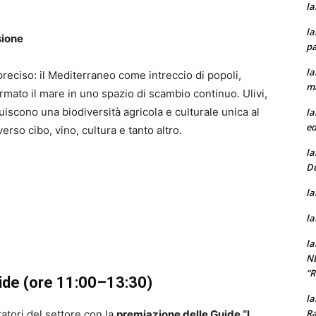
la
la
sione
pa
la
eciso: il Mediterraneo come intreccio di popoli,
m
mato il mare in uno spazio di scambio continuo. Ulivi,
uiscono una biodiversità agricola e culturale unica al
la
ed
rso cibo, vino, cultura e tanto altro.
la
D
la
la
la
N
“
ide (ore 11:00–13:30)
la
Ra
atori del settore con la
premiazione delle Guide “I