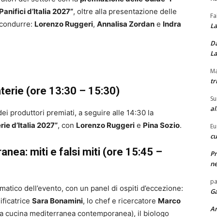
 Panifici d’Italia 2027”
, oltre alla presentazione delle
Fa
 condurre:
Lorenzo Ruggeri
,
Annalisa Zordan
e
Indra
La
Da
La
Ma
tr
terie (ore 13:30 – 15:30)
Su
al
ei produttori premiati, a seguire alle 14:30 la
ie d’Italia 2027”
, con
Lorenzo Ruggeri
e
Pina Sozio
.
Eu
cu
nea: miti e falsi miti (ore 15:45 –
Pr
ne
pa
tico dell’evento, con un panel di ospiti d’eccezione:
Ga
nificatrice
Sara Bonamini
, lo chef e ricercatore
Marco
A
va cucina mediterranea contemporanea), il biologo