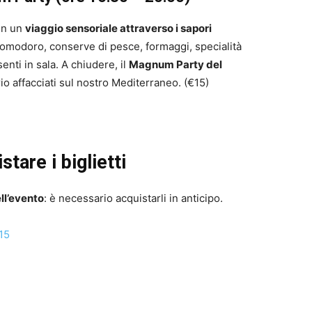
 in un
viaggio sensoriale attraverso i sapori
pomodoro, conserve di pesce, formaggi, specialità
senti in sala. A chiudere, il
Magnum Party del
rio affacciati sul nostro Mediterraneo. (€15)
tare i biglietti
ll’evento
: è necessario acquistarli in anticipo.
15