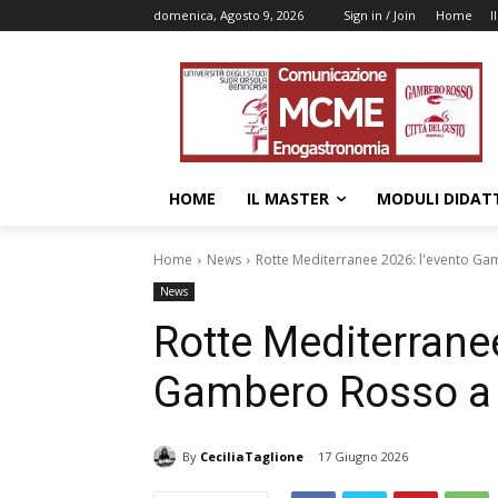
domenica, Agosto 9, 2026
Sign in / Join
Home
I
HOME
IL MASTER
MODULI DIDATT
Home
News
Rotte Mediterranee 2026: l'evento Ga
News
Rotte Mediterranee
Gambero Rosso a N
By
CeciliaTaglione
17 Giugno 2026