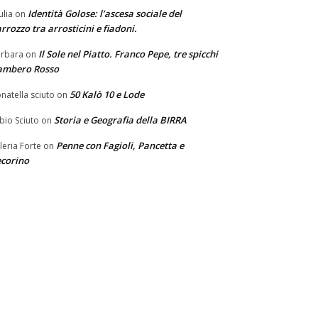
Identità Golose: l’ascesa sociale del
ulia
on
rrozzo tra arrosticini e fiadoni.
Il Sole nel Piatto. Franco Pepe, tre spicchi
rbara
on
ambero Rosso
50 Kalò 10 e Lode
natella sciuto
on
Storia e Geografia della BIRRA
bio Sciuto
on
Penne con Fagioli, Pancetta e
leria Forte
on
corino