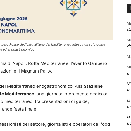
Ma
It
Ma
mbero Rosso dedicato all'area del Mediterraneo inteso non solo come
de
ale ed enogastronomico.
Ma
ima di Napoli: Rotte Mediterranee, l’evento Gambero
Ma
azioni e il Magnum Party.
im
Vi
e del Mediterraneo enogastronomico. Alla
Stazione
la
te Mediterranee
, una giornata interamente dedicata
la
cino mediterraneo, tra presentazioni di guide,
in
rande festa finale.
la
li
ssionisti del settore, giornalisti e operatori del food