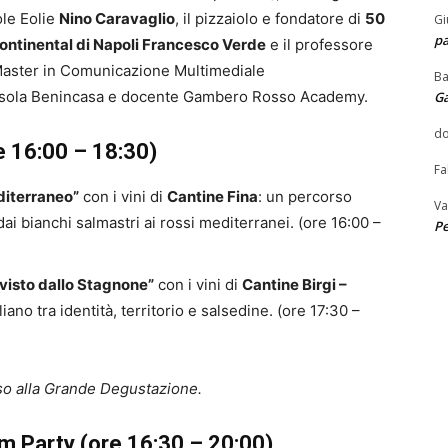
sole Eolie
Nino Caravaglio
, il pizzaiolo e fondatore di
50
Gi
pa
ontinental di Napoli Francesco Verde
e il professore
 Master in Comunicazione Multimediale
Ba
Orsola Benincasa e docente Gambero Rosso Academy.
G
do
e 16:00 – 18:30)
Fa
diterraneo”
con i vini di
Cantine Fina
: un percorso
Va
dai bianchi salmastri ai rossi mediterranei. (ore 16:00 –
Pe
 visto dallo Stagnone”
con i vini di
Cantine Birgi –
liano tra identità, territorio e salsedine. (ore 17:30 –
esso alla Grande Degustazione.
 Party (ore 16:30 – 20:00)