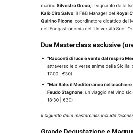
marino
Silvestro Greco
, il vignaiolo delle I
Kalò Ciro Salvo
, il F&B Manager del
Royal C
Quirino Picone
, coordinatore didattico del
dell’Enogastronomia dell’Università Suor 
Due Masterclass esclusive (or
“Racconti di luce e vento dal respiro Me
attraverso le diverse anime della Sicilia, 
17:00 | €30)
“Mar Sale: il Mediterraneo nel bicchiere
Feudo Stagnone
: un viaggio nel vino sici
18:30 | €30)
Il biglietto delle masterclass include l’acc
Grande Degustazione e Magnum