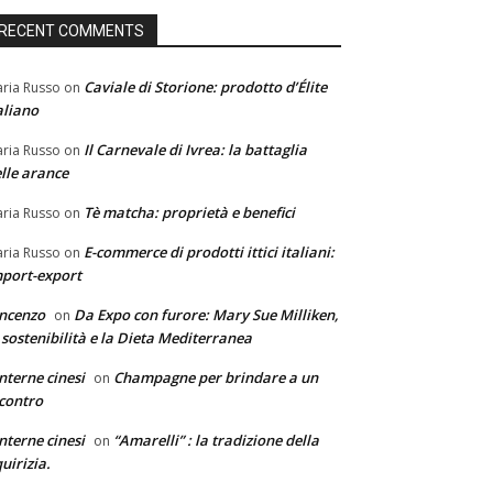
RECENT COMMENTS
Caviale di Storione: prodotto d’Élite
ria Russo
on
aliano
Il Carnevale di Ivrea: la battaglia
ria Russo
on
lle arance
Tè matcha: proprietà e benefici
ria Russo
on
E-commerce di prodotti ittici italiani:
ria Russo
on
port-export
ncenzo
Da Expo con furore: Mary Sue Milliken,
on
 sostenibilità e la Dieta Mediterranea
nterne cinesi
Champagne per brindare a un
on
contro
nterne cinesi
“Amarelli” : la tradizione della
on
quirizia.