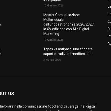
17 Giugno 2026
Le
F
Master Comunicazione
Multimediale
Cu
7:
dell’Enogastronomia 2026/2027:
Ri
la XV edizione con AI e Digital
Marketing
In
17 Giugno 2026
Re
a
Tapas vs antipasti: una sfida tra
e
sapori e tradizioni mediterranee
3 Marzo 2026
OUT US
 lavorare nella comunicazione food and beverage, nel digital