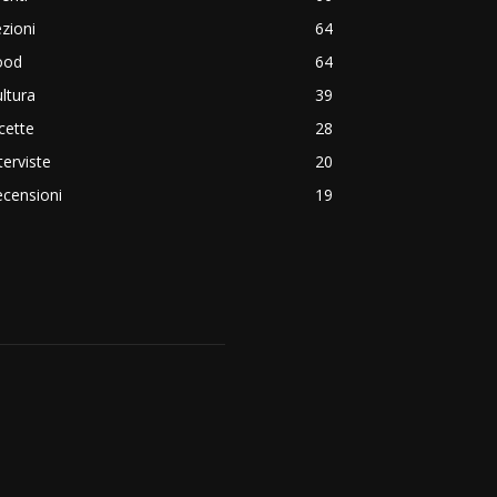
zioni
64
ood
64
ltura
39
cette
28
terviste
20
censioni
19