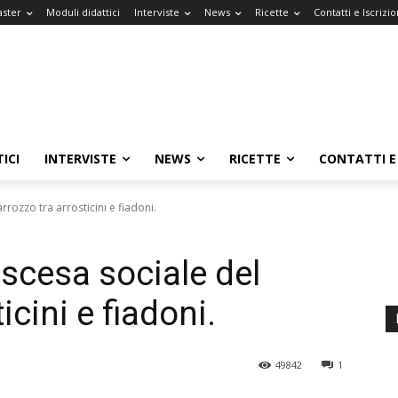
aster
Moduli didattici
Interviste
News
Ricette
Contatti e Iscrizio
ICI
INTERVISTE
NEWS
RICETTE
CONTATTI E 
rrozzo tra arrosticini e fiadoni.
ascesa sociale del
icini e fiadoni.
49842
1