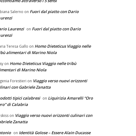
ccontiamo attraverso i 5 sensi
Fuori dal piatto con Dario
biana Salerno
on
urenzi
rio Laurenzi
Fuori dal piatto con Dario
on
urenzi
Homo Dieteticus Viaggio nelle
ria Teresa Gallo
on
ibù alimentari di Marino Niola
Homo Dieteticus Viaggio nelle tribù
sy
on
imentari di Marino Niola
Viaggio verso nuovi orizzonti
genia Forestieri
on
linari con Gabriele Zanatta
odotti tipici calabresi
Liquirizia Amarelli “Oro
on
ro” di Calabria
Viaggio verso nuovi orizzonti culinari con
skiss
on
briele Zanatta
ntonio
Identità Golose – Essere Alain Ducasse
on