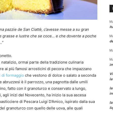
Ma
It
na pazzie de San Ciattè, c’avesse messe a su gran
erre grasse e lustre che se coce… e che dovente a poche
Ma
de
…”
Ma
onetto.
Ma
natalizio, ormai parte della tradizione culinaria
im
re ai più famosi arrosticini di pecora che impazzano
Vi
i di formaggio
che vestono di dolce o salato a seconda
la
 abruzzesi è il parrozzo, una pagnotta dalle umili
la
ino, fatto con il granoturco e conservato a lungo,
in
, agli inizi del Novecento, ha inizio la sua ascesa
pasticciere di Pescara Luigi D’Amico, ispirato dalla sua
la
li
o del granoturco con quello delle uova, alle quali