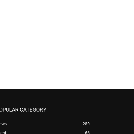
OPULAR CATEGORY
ews
289
enti
66