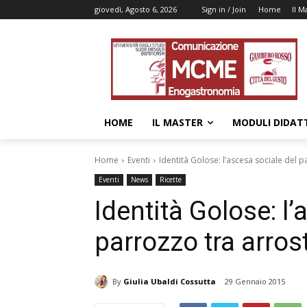
giovedì, Agosto 6, 2026
Sign in / Join
Home
Il M
HOME
IL MASTER
MODULI DIDATT
Home
Eventi
Identità Golose: l’ascesa sociale del pa
Eventi
News
Ricette
Identità Golose: l’
parrozzo tra arrost
By
Giulia Ubaldi Cossutta
29 Gennaio 2015