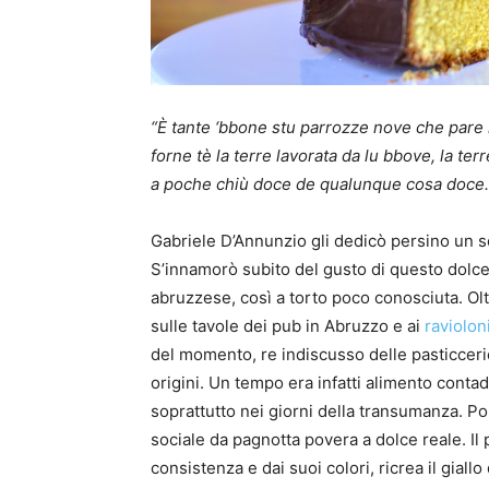
“È tante ‘bbone stu parrozze nove che pare 
forne tè la terre lavorata da lu bbove, la t
a poche chiù doce de qualunque cosa doce
Gabriele D’Annunzio gli dedicò persino un s
S’innamorò subito del gusto di questo dolce 
abruzzese, così a torto poco conosciuta. Olt
sulle tavole dei pub in Abruzzo e ai
raviolon
del momento, re indiscusso delle pasticcerie
origini. Un tempo era infatti alimento contad
soprattutto nei giorni della transumanza. Poi
sociale da pagnotta povera a dolce reale. Il 
consistenza e dai suoi colori, ricrea il giall