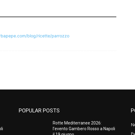
rbapepe.com/blog/ricette/parrozzo
POPULAR POSTS
P
Rotte Mediterranee 2026:
N
li
l’evento Gambero Rosso a Napoli
Ev
il 19 giugno