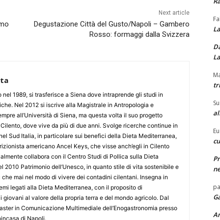
Ra
Next article
Fa
imo
Degustazione Città del Gusto/Napoli – Gambero
La
Rosso: formaggi dalla Svizzera
Da
La
Ma
tta
tr
 nel 1989, si trasferisce a Siena dove intraprende gli studi in
Su
che. Nel 2012 si iscrive alla Magistrale in Antropologia e
al
mpre all’Università di Siena, ma questa volta il suo progetto
n Cilento, dove vive da più di due anni. Svolge ricerche continue in
Eu
nel Sud Italia, in particolare sui benefici della Dieta Mediterranea,
cu
utrizionista americano Ancel Keys, che visse anch’egli in Cilento
ualmente collabora con il Centro Studi di Pollica sulla Dieta
Pr
l 2010 Patrimonio dell’Unesco, in quanto stile di vita sostenibile e
ne
 che mai nel modo di vivere dei contadini cilentani. Insegna in
pa
emi legati alla Dieta Mediterranea, con il proposito di
Ga
 i giovani al valore della propria terra e del mondo agricolo. Dal
Master in Comunicazione Multimediale dell’Enogastronomia presso
A
incasa di Napoli.