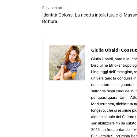
Previous article
Identità Golose: La ricetta intellettuale di Mass
Bottura
Giulia Ubaldi Cossu
Giulia Ubaldi, nata a Milano
Discipline Etno-antropologi
Linguaggi dell’Immagine, se
universitario la condurrà i
questa terra, e in generale 
sull’onda degli studi del n
per quasi quarant’anni. Att
Mediterranea, dichiarata ne
longevo, che si esprime più
alcune scuole del Cilento t
sensibilizzare fin da subito
2015 sta frequentando il 
l’Università SuorOrsola Ben