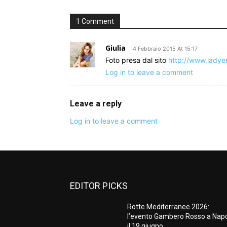
1 Comment
Giulia
4 Febbraio 2015 At 15:17
Foto presa dal sito
http://www.ladye
Log in to leave a comment
Leave a reply
Log in to leave a comment
EDITOR PICKS
Rotte Mediterranee 2026:
l’evento Gambero Rosso a Napo
il 19 giugno