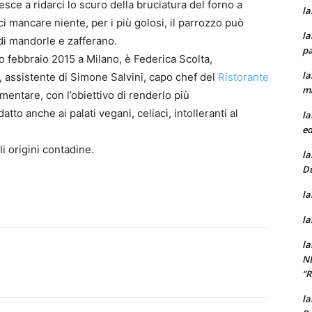
sce a ridarci lo scuro della bruciatura del forno a
la
i mancare niente, per i più golosi, il parrozzo può
la
i mandorle e zafferano.
pa
o febbraio 2015 a Milano, è Federica Scolta,
la
 assistente di Simone Salvini, capo chef del
Ristorante
m
mentare, con l’obiettivo di renderlo più
o anche ai palati vegani, celiaci, intolleranti al
la
ed
i origini contadine.
la
D
la
la
la
N
“
la