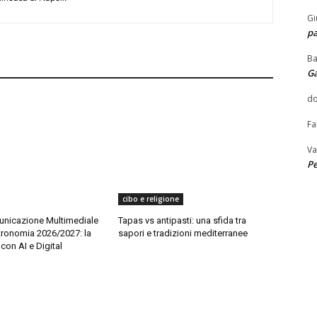
Gi
pa
Ba
G
do
Fa
Va
Pe
cibo e religione
nicazione Multimediale
Tapas vs antipasti: una sfida tra
tronomia 2026/2027: la
sapori e tradizioni mediterranee
con AI e Digital