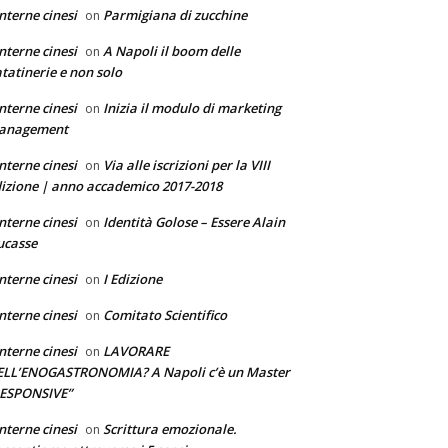
nterne cinesi
Parmigiana di zucchine
on
nterne cinesi
A Napoli il boom delle
on
tatinerie e non solo
nterne cinesi
Inizia il modulo di marketing
on
anagement
nterne cinesi
Via alle iscrizioni per la VIII
on
izione | anno accademico 2017-2018
nterne cinesi
Identità Golose – Essere Alain
on
ucasse
nterne cinesi
I Edizione
on
nterne cinesi
Comitato Scientifico
on
nterne cinesi
LAVORARE
on
ELL’ENOGASTRONOMIA? A Napoli c’è un Master
RESPONSIVE”
nterne cinesi
Scrittura emozionale.
on