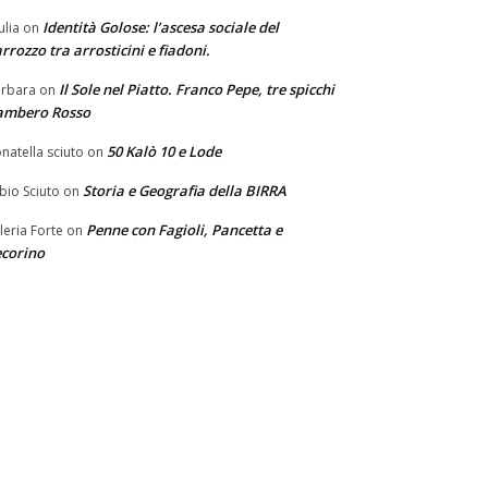
Identità Golose: l’ascesa sociale del
ulia
on
rrozzo tra arrosticini e fiadoni.
Il Sole nel Piatto. Franco Pepe, tre spicchi
rbara
on
ambero Rosso
50 Kalò 10 e Lode
natella sciuto
on
Storia e Geografia della BIRRA
bio Sciuto
on
Penne con Fagioli, Pancetta e
leria Forte
on
corino