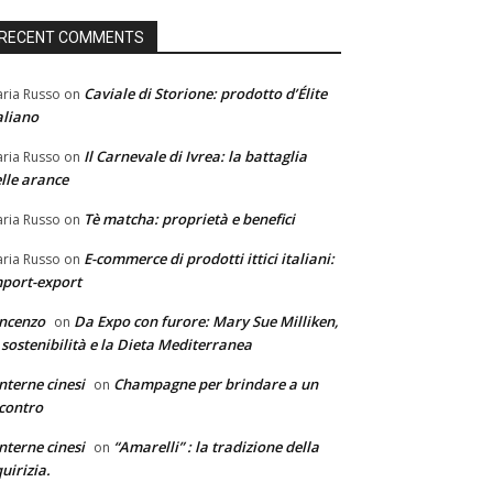
RECENT COMMENTS
Caviale di Storione: prodotto d’Élite
ria Russo
on
aliano
Il Carnevale di Ivrea: la battaglia
ria Russo
on
lle arance
Tè matcha: proprietà e benefici
ria Russo
on
E-commerce di prodotti ittici italiani:
ria Russo
on
port-export
ncenzo
Da Expo con furore: Mary Sue Milliken,
on
 sostenibilità e la Dieta Mediterranea
nterne cinesi
Champagne per brindare a un
on
contro
nterne cinesi
“Amarelli” : la tradizione della
on
quirizia.