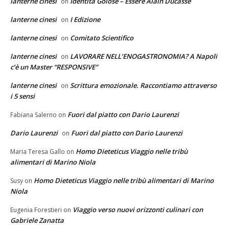
lanterne cinesi
Identità Golose – Essere Alain Ducasse
on
lanterne cinesi
I Edizione
on
lanterne cinesi
Comitato Scientifico
on
lanterne cinesi
LAVORARE NELL’ENOGASTRONOMIA? A Napoli
on
c’è un Master “RESPONSIVE”
lanterne cinesi
Scrittura emozionale. Raccontiamo attraverso
on
i 5 sensi
Fuori dal piatto con Dario Laurenzi
Fabiana Salerno
on
Dario Laurenzi
Fuori dal piatto con Dario Laurenzi
on
Homo Dieteticus Viaggio nelle tribù
Maria Teresa Gallo
on
alimentari di Marino Niola
Homo Dieteticus Viaggio nelle tribù alimentari di Marino
Susy
on
Niola
Viaggio verso nuovi orizzonti culinari con
Eugenia Forestieri
on
Gabriele Zanatta