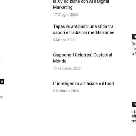
la XV edizione con AI e Digital
Marketing
17 Giugno 2026
Tapas vs antipasti: una sfida tra
sapori e tradizioni mediterranee
N
3 Marzo 2026
Ro
l’
a 
Giappone: I Gelati più Costosi al
o
Mondo
10 Febbraio 2026
0
L’ intelligenza artificiale e il food
2 Febbraio 2026
so
c
Ta
sf
tr