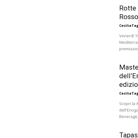
Rotte
Rosso 
CeciliaTa
Venerdì 19
Mediterra
Maste
dell’
edizio
CeciliaTa
Scopri la
dell'Enoga
Beverage,
Tapas 