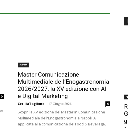
News
o
Master Comunicazione
Multimediale dell’Enogastronomia
2026/2027: la XV edizione con AI
e Digital Marketing
0
N
CeciliaTaglione
-
17 Giugno 2026
0
R
so
Scopri la XV edizione del Master in Comunicazione
G
Multimediale dell'Enogastronomia a Napoli: AI
g
applicata alla comunicazione del Food & Beverage,