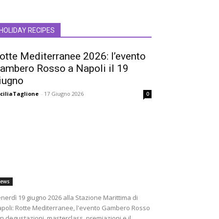
HOLIDAY RECIPES
otte Mediterranee 2026: l’evento
ambero Rosso a Napoli il 19
iugno
ciliaTaglione
-
17 Giugno 2026
0
ews
nerdì 19 giugno 2026 alla Stazione Marittima di
poli: Rotte Mediterranee, l'evento Gambero Rosso
n degustazioni, masterclass, premiazioni e il