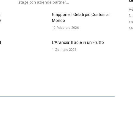
Ce
stage con aziende partner...
Ve
a
Giappone: I Gelati più Costosi al
Na
e
Mondo
co
Ma
10 Febbraio 2026
d
L’Arancia: Il Sole in un Frutto
1 Gennaio 2026