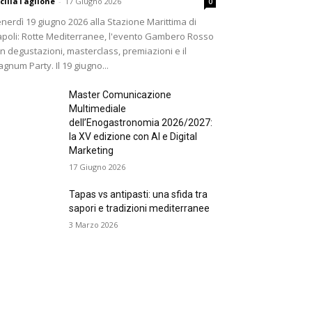
ciliaTaglione
-
17 Giugno 2026
0
nerdì 19 giugno 2026 alla Stazione Marittima di
poli: Rotte Mediterranee, l'evento Gambero Rosso
n degustazioni, masterclass, premiazioni e il
gnum Party. Il 19 giugno...
Master Comunicazione
Multimediale
dell’Enogastronomia 2026/2027:
la XV edizione con AI e Digital
Marketing
17 Giugno 2026
Tapas vs antipasti: una sfida tra
sapori e tradizioni mediterranee
3 Marzo 2026