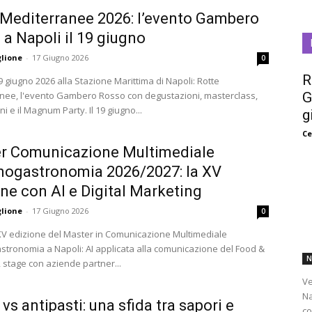
 Mediterranee 2026: l’evento Gambero
a Napoli il 19 giugno
glione
-
17 Giugno 2026
0
R
 giugno 2026 alla Stazione Marittima di Napoli: Rotte
nee, l'evento Gambero Rosso con degustazioni, masterclass,
G
premiazioni e il Magnum Party. Il 19 giugno...
g
Ce
r Comunicazione Multimediale
Enogastronomia 2026/2027: la XV
ne con AI e Digital Marketing
glione
-
17 Giugno 2026
0
 XV edizione del Master in Comunicazione Multimediale
stronomia a Napoli: AI applicata alla comunicazione del Food &
N
 stage con aziende partner...
Ve
Na
vs antipasti: una sfida tra sapori e
co