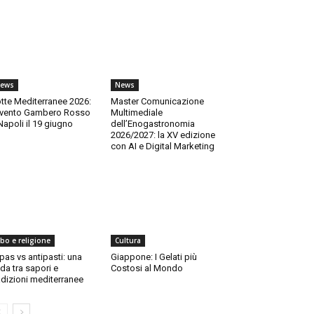
ews
News
tte Mediterranee 2026:
Master Comunicazione
evento Gambero Rosso
Multimediale
Napoli il 19 giugno
dell’Enogastronomia
2026/2027: la XV edizione
con AI e Digital Marketing
ibo e religione
Cultura
pas vs antipasti: una
Giappone: I Gelati più
ida tra sapori e
Costosi al Mondo
adizioni mediterranee