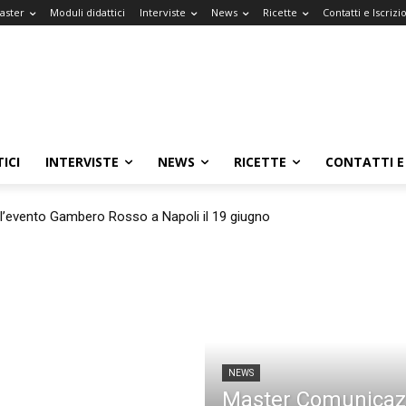
Master
Moduli didattici
Interviste
News
Ricette
Contatti e Iscrizi
ICI
INTERVISTE
NEWS
RICETTE
CONTATTI E 
 l’evento Gambero Rosso a Napoli il 19 giugno
NEWS
Master Comunicaz