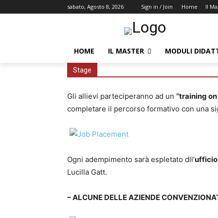
sabato, Agosto 8, 2026
Sign in / Join
Home
Il Ma
HOME
IL MASTER
MODULI DIDATT
Stage
Gli allievi parteciperanno ad un
“training on
completare il percorso formativo con una si
Ogni adempimento sarà espletato dll’
uffici
Lucilla Gatt.
– ALCUNE DELLE AZIENDE CONVENZIONA