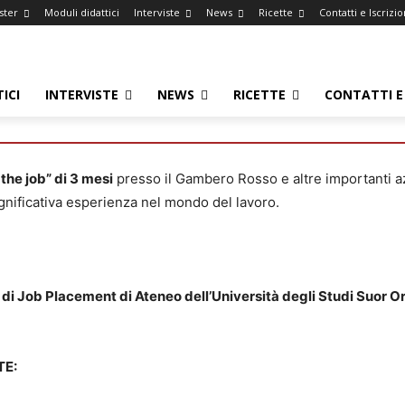
ster
Moduli didattici
Interviste
News
Ricette
Contatti e Iscrizio
ICI
INTERVISTE
NEWS
RICETTE
CONTATTI E 
 the job” di 3 mesi
presso il Gambero Rosso e altre importanti a
gnificativa esperienza nel mondo del lavoro.
o di Job Placement di Ateneo dell’Università degli Studi Suor 
TE: