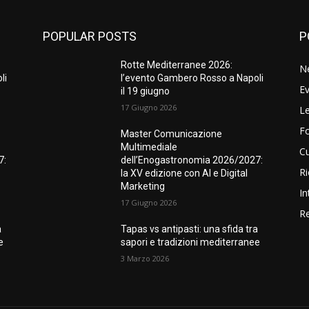
POPULAR POSTS
P
Rotte Mediterranee 2026:
N
li
l’evento Gambero Rosso a Napoli
Ev
il 19 giugno
17 Giugno 2026
Le
F
Master Comunicazione
Multimediale
Cu
7:
dell’Enogastronomia 2026/2027:
Ri
la XV edizione con AI e Digital
Marketing
In
17 Giugno 2026
Re
a
Tapas vs antipasti: una sfida tra
e
sapori e tradizioni mediterranee
3 Marzo 2026