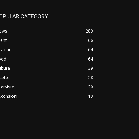
OPULAR CATEGORY
ews
289
enti
66
zioni
64
ood
64
ltura
39
cette
28
terviste
20
censioni
19