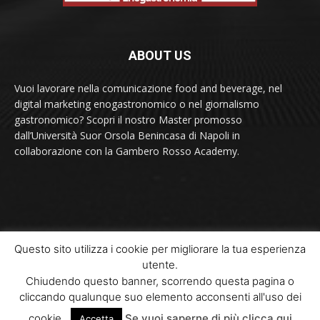
ABOUT US
Vuoi lavorare nella comunicazione food and beverage, nel
digital marketing enogastronomico o nel giornalismo
gastronomico? Scopri il nostro Master promosso
dall’Università Suor Orsola Benincasa di Napoli in
collaborazione con la Gambero Rosso Academy.
Contact us:
contact@yoursite.com
Questo sito utilizza i cookie per migliorare la tua esperienza
utente.
© Newspaper WordPress Theme by TagDiv
Chiudendo questo banner, scorrendo questa pagina o
cliccando qualunque suo elemento acconsenti all'uso dei
Home
Il Master
Moduli didattici
Interviste
News
Ricette
cookie.
Se vuoi saperne di più clicca qui
Accetta