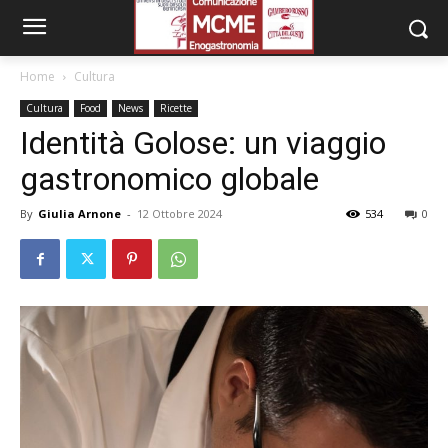
Home
Cultura
Cultura
Food
News
Ricette
Identità Golose: un viaggio
gastronomico globale
By
Giulia Arnone
-
12 Ottobre 2024
534
0