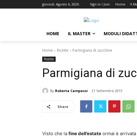
giovedì, Agosto 6, 2026
Sign in / Join
Home
Il M
HOME
IL MASTER
MODULI DIDATT
Home
Ricette
Parmigiana di zucchine
Ricette
Parmigiana di zu
By
Roberta Campassi
21 Settembre 2013
Share
Visto che la
fine dell’estate
ormai è arrivata