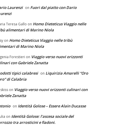
rio Laurenzi
Fuori dal piatto con Dario
on
urenzi
Homo Dieteticus Viaggio nelle
ria Teresa Gallo
on
ibù alimentari di Marino Niola
Homo Dieteticus Viaggio nelle tribù
sy
on
imentari di Marino Niola
Viaggio verso nuovi orizzonti
genia Forestieri
on
linari con Gabriele Zanatta
odotti tipici calabresi
Liquirizia Amarelli “Oro
on
ro” di Calabria
Viaggio verso nuovi orizzonti culinari con
skiss
on
briele Zanatta
ntonio
Identità Golose – Essere Alain Ducasse
on
Identità Golose: l’ascesa sociale del
ulia
on
rrozzo tra arrosticini e fiadoni.