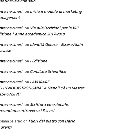
tatinerie e non solo
nterne cinesi
Inizia il modulo di marketing
on
anagement
nterne cinesi
Via alle iscrizioni per la VIII
on
izione | anno accademico 2017-2018
nterne cinesi
Identità Golose – Essere Alain
on
ucasse
nterne cinesi
I Edizione
on
nterne cinesi
Comitato Scientifico
on
nterne cinesi
LAVORARE
on
ELL’ENOGASTRONOMIA? A Napoli c’è un Master
RESPONSIVE”
nterne cinesi
Scrittura emozionale.
on
ccontiamo attraverso i 5 sensi
Fuori dal piatto con Dario
biana Salerno
on
urenzi