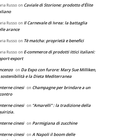
Caviale di Storione: prodotto d’Élite
ria Russo
on
aliano
Il Carnevale di Ivrea: la battaglia
ria Russo
on
lle arance
Tè matcha: proprietà e benefici
ria Russo
on
E-commerce di prodotti ittici italiani:
ria Russo
on
port-export
ncenzo
Da Expo con furore: Mary Sue Milliken,
on
 sostenibilità e la Dieta Mediterranea
nterne cinesi
Champagne per brindare a un
on
contro
nterne cinesi
“Amarelli” : la tradizione della
on
quirizia.
nterne cinesi
Parmigiana di zucchine
on
nterne cinesi
A Napoli il boom delle
on