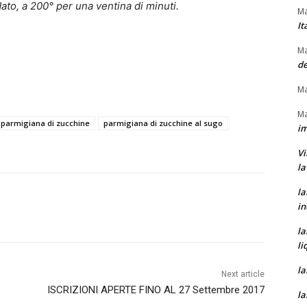
ato, a 200° per una ventina di minuti.
Ma
It
Ma
de
Ma
Ma
parmigiana di zucchine
parmigiana di zucchine al sugo
im
Vi
la
la
in
la
li
la
Next article
ISCRIZIONI APERTE FINO AL 27 Settembre 2017
la