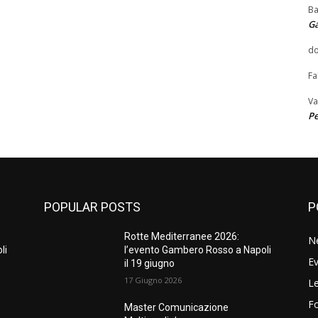
Ba
G
do
Fa
Va
Pe
POPULAR POSTS
P
Rotte Mediterranee 2026:
N
li
l’evento Gambero Rosso a Napoli
Ev
il 19 giugno
17 Giugno 2026
Le
F
Master Comunicazione