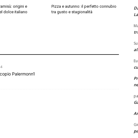
ramisù: origini e
Pizza e autunno: il perfetto connubio
Da
el dolce italiano
tra gusto e stagionalità
La
Ma
tr
Su
al
Eu
cu
04
rocopio Palermonn1
Pr
ne
pa
Ga
A
Gi
pa