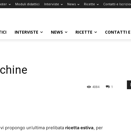
aster
Moduli didattici
Interviste
News
Ricette
Contatti e Iscrizio
ICI
INTERVISTE
NEWS
RICETTE
CONTATTI E 
cchine
4084
1
 vi propongo un’ultima prelibata
ricetta estiva
, per