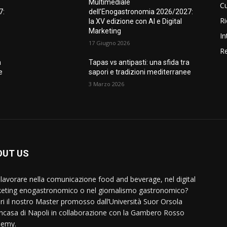
Multimediale
Cu
7:
dell’Enogastronomia 2026/2027:
Ri
la XV edizione con AI e Digital
Marketing
In
17 Giugno 2026
Re
a
Tapas vs antipasti: una sfida tra
e
sapori e tradizioni mediterranee
3 Marzo 2026
OUT US
 lavorare nella comunicazione food and beverage, nel digital
eting enogastronomico o nel giornalismo gastronomico?
ri il nostro Master promosso dall’Università Suor Orsola
ncasa di Napoli in collaborazione con la Gambero Rosso
demy.