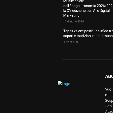
Multimediale
dell’Enogastronomia 2026/202
la XV edizione con AI e Digital
Marketing
17 Giugno 2026
Tapas vs antipasti: una sfida tr
sapori e tradizioni mediterrane
3 Marzo 2026
AB
Vuoi
mark
Scop
Beni
Aca