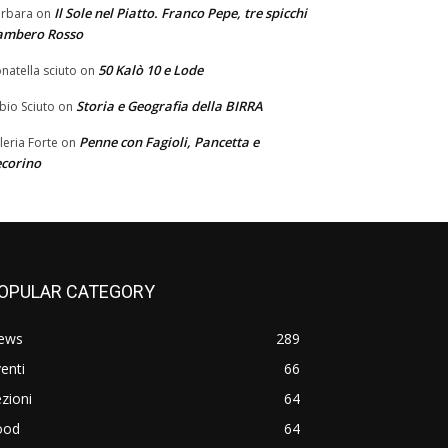
Il Sole nel Piatto. Franco Pepe, tre spicchi
rbara
on
ambero Rosso
50 Kalò 10 e Lode
natella sciuto
on
Storia e Geografia della BIRRA
bio Sciuto
on
Penne con Fagioli, Pancetta e
leria Forte
on
corino
OPULAR CATEGORY
ews
289
enti
66
zioni
64
ood
64