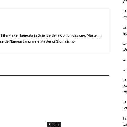
pa
la
m
la
ed
 e Film Maker, laureata in Scienze della Comunicazione, Master in
e dell'Enogastronomia e Master di Giornalismo.
la
D
la
la
la
N
“
la
Ra
Fa
La
Cultura