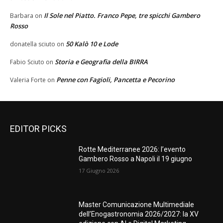
Il Sole nel Piatto. Franco Pepe, tre spicchi Gambero
Barbara
on
Rosso
50 Kalò 10 e Lode
donatella sciuto
on
Storia e Geografia della BIRRA
Fabio Sciuto
on
Penne con Fagioli, Pancetta e Pecorino
Valeria Forte
on
EDITOR PICKS
Rotte Mediterranee 2026: l’evento
Gambero Rosso a Napoli il 19 giugno
17 Giugno 2026
Master Comunicazione Multimediale
dell’Enogastronomia 2026/2027: la XV