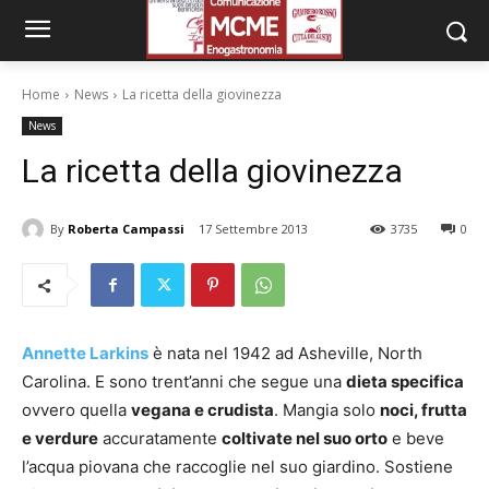
Home
News
La ricetta della giovinezza
News
La ricetta della giovinezza
By
Roberta Campassi
17 Settembre 2013
3735
0
Annette Larkins
è nata nel 1942 ad Asheville, North
Carolina. E sono trent’anni che segue una
dieta specifica
ovvero quella
vegana e crudista
. Mangia solo
noci, frutta
e verdure
accuratamente
coltivate nel suo orto
e beve
l’acqua piovana che raccoglie nel suo giardino. Sostiene