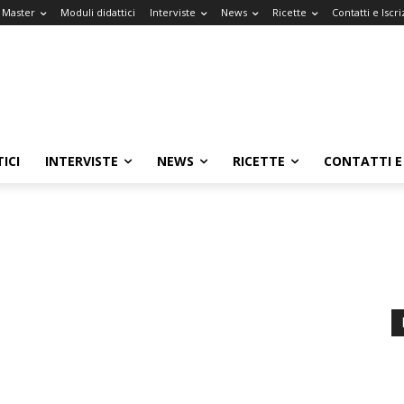
l Master
Moduli didattici
Interviste
News
Ricette
Contatti e Iscri
ICI
INTERVISTE
NEWS
RICETTE
CONTATTI E 