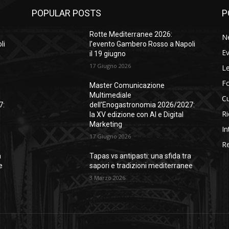
POPULAR POSTS
P
Rotte Mediterranee 2026:
N
li
l’evento Gambero Rosso a Napoli
Ev
il 19 giugno
17 Giugno 2026
Le
F
Master Comunicazione
Multimediale
Cu
7:
dell’Enogastronomia 2026/2027:
Ri
la XV edizione con AI e Digital
Marketing
In
17 Giugno 2026
Re
a
Tapas vs antipasti: una sfida tra
e
sapori e tradizioni mediterranee
3 Marzo 2026