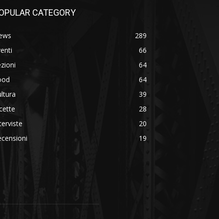
OPULAR CATEGORY
ews
289
enti
66
zioni
64
ood
64
ltura
39
cette
28
terviste
20
censioni
19