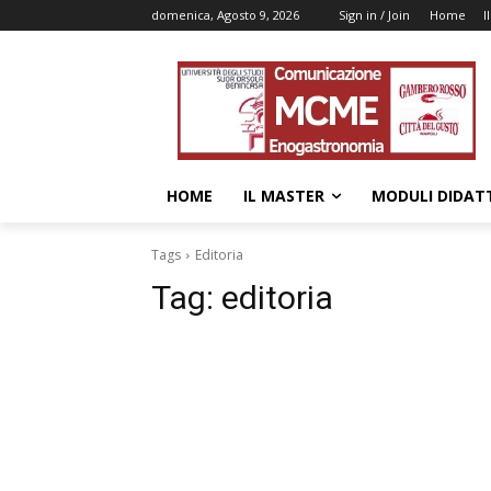
domenica, Agosto 9, 2026
Sign in / Join
Home
I
HOME
IL MASTER
MODULI DIDATT
Tags
Editoria
Tag:
editoria