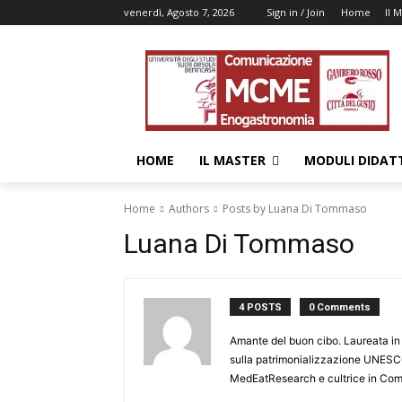
venerdì, Agosto 7, 2026
Sign in / Join
Home
Il 
HOME
IL MASTER
MODULI DIDATT
Home
Authors
Posts by Luana Di Tommaso
Luana Di Tommaso
4 POSTS
0 Comments
Amante del buon cibo. Laureata i
sulla patrimonializzazione UNESCO 
MedEatResearch e cultrice in Com