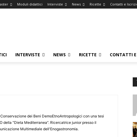
Master
Moduli didattici
Interviste
News
Ricette
Contatti e Iscriz
ICI
INTERVISTE
NEWS
RICETTE
CONTATTI E 
n Conservazione dei Beni DemoEtnoAntropologici con una tesi
della "Dieta Mediterranea". Ricercatrice junior presso il
unicazione Multimediale dell'Enogastronomia.