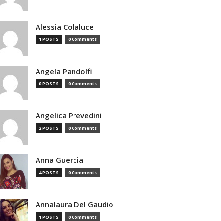
Alessia Colaluce
1 POSTS
0 Comments
Angela Pandolfi
0 POSTS
0 Comments
Angelica Prevedini
2 POSTS
0 Comments
Anna Guercia
4 POSTS
0 Comments
Annalaura Del Gaudio
1 POSTS
0 Comments