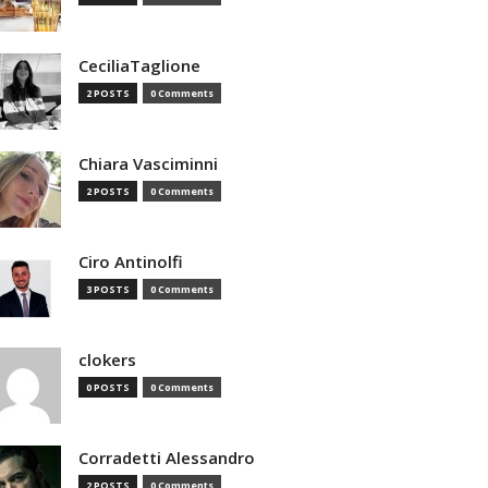
CeciliaTaglione
2 POSTS
0 Comments
Chiara Vasciminni
2 POSTS
0 Comments
Ciro Antinolfi
3 POSTS
0 Comments
clokers
0 POSTS
0 Comments
Corradetti Alessandro
2 POSTS
0 Comments