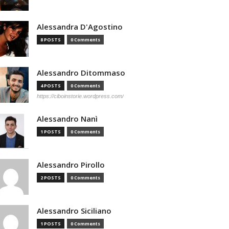
Alessandra D'Agostino
8 POSTS
0 Comments
Alessandro Ditommaso
4 POSTS
0 Comments
https://ciboinstorie.wordpress.com/
Alessandro Nanì
1 POSTS
0 Comments
Alessandro Pirollo
2 POSTS
0 Comments
Alessandro Siciliano
1 POSTS
0 Comments