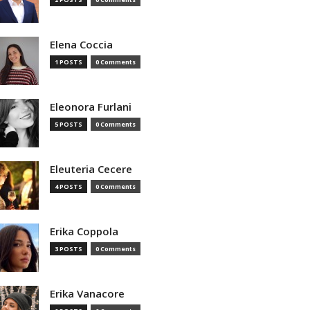
Elena Coccia
1 POSTS
0 Comments
Eleonora Furlani
5 POSTS
0 Comments
Eleuteria Cecere
4 POSTS
0 Comments
Erika Coppola
3 POSTS
0 Comments
Erika Vanacore