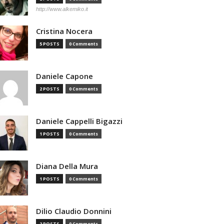
http://www.alkemiko.it
Cristina Nocera
5 POSTS
0 Comments
Daniele Capone
2 POSTS
0 Comments
Daniele Cappelli Bigazzi
1 POSTS
0 Comments
Diana Della Mura
1 POSTS
0 Comments
Dilio Claudio Donnini
2 POSTS
0 Comments