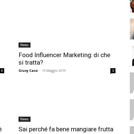
News
Food Influencer Marketing: di che
si tratta?
Giusy Caso
-
15 Maggio 2019
0
0
News
è
Sai perché fa bene mangiare frutta