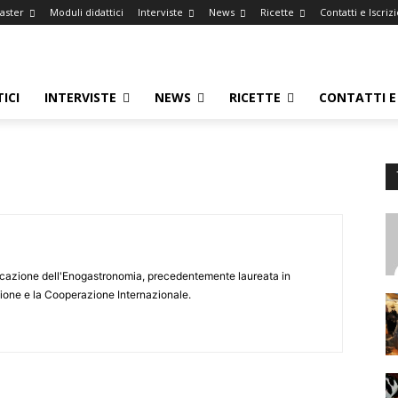
Master
Moduli didattici
Interviste
News
Ricette
Contatti e Iscriz
ICI
INTERVISTE
NEWS
RICETTE
CONTATTI E 
cazione dell'Enogastronomia, precedentemente laureata in
one e la Cooperazione Internazionale.