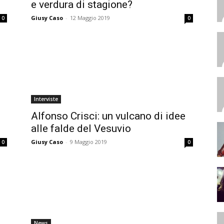
d
e verdura di stagione?
Giusy Caso
-
12 Maggio 2019
0
0
Interviste
Alfonso Crisci: un vulcano di idee
alle falde del Vesuvio
Giusy Caso
-
9 Maggio 2019
0
0
News