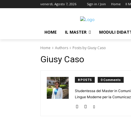
venerdì, Agosto 7, 2026
Sign in / Join
Home
Il 
HOME
IL MASTER
MODULI DIDATT
Home
Authors
Posts by Giusy Caso
Giusy Caso
8 POSTS
0 Comments
Studentessa del Master in Comuni
Lingue Moderne per la Comunicazi