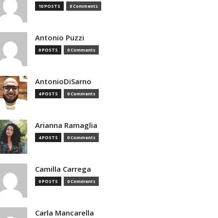
10 POSTS
0 Comments
Antonio Puzzi
0 POSTS
0 Comments
AntonioDiSarno
4 POSTS
0 Comments
Arianna Ramaglia
4 POSTS
0 Comments
Camilla Carrega
0 POSTS
0 Comments
Carla Mancarella