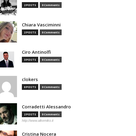
2 POSTS
0 Comments
Chiara Vasciminni
2 POSTS
0 Comments
Ciro Antinolfi
3 POSTS
0 Comments
clokers
0 POSTS
0 Comments
Corradetti Alessandro
2 POSTS
0 Comments
http://www.alkemiko.it
Cristina Nocera