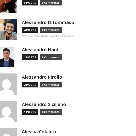
8 POSTS
0 Comments
Alessandro Ditommaso
4 POSTS
0 Comments
https://ciboinstorie.wordpress.com/
Alessandro Nanì
1 POSTS
0 Comments
Alessandro Pirollo
2 POSTS
0 Comments
Alessandro Siciliano
1 POSTS
0 Comments
Alessia Colaluce