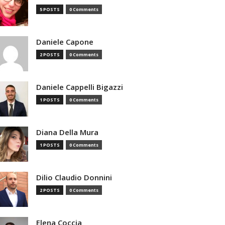
5 POSTS
0 Comments
Daniele Capone
2 POSTS
0 Comments
Daniele Cappelli Bigazzi
1 POSTS
0 Comments
Diana Della Mura
1 POSTS
0 Comments
Dilio Claudio Donnini
2 POSTS
0 Comments
Elena Coccia