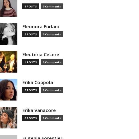
1 POSTS
0 Comments
Eleonora Furlani
5 POSTS
0 Comments
Eleuteria Cecere
4 POSTS
0 Comments
Erika Coppola
3 POSTS
0 Comments
Erika Vanacore
0 POSTS
0 Comments
Eugenia Forestieri