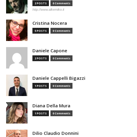
2 POSTS
0 Comments
http://www.alkemiko.it
Cristina Nocera
5 POSTS
0 Comments
Daniele Capone
2 POSTS
0 Comments
Daniele Cappelli Bigazzi
1 POSTS
0 Comments
Diana Della Mura
1 POSTS
0 Comments
Dilio Claudio Donnini