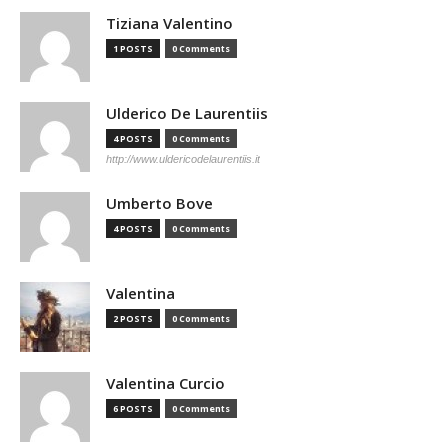
Tiziana Valentino
1 POSTS
0 Comments
Ulderico De Laurentiis
4 POSTS
0 Comments
http://www.uldericodelaurentiis.it
Umberto Bove
4 POSTS
0 Comments
Valentina
2 POSTS
0 Comments
Valentina Curcio
6 POSTS
0 Comments