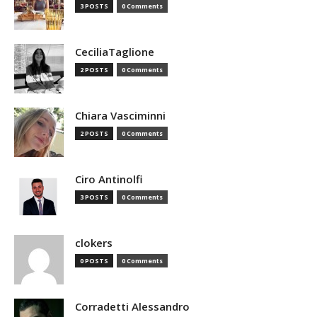
3 POSTS
0 Comments
CeciliaTaglione
2 POSTS
0 Comments
Chiara Vasciminni
2 POSTS
0 Comments
Ciro Antinolfi
3 POSTS
0 Comments
clokers
0 POSTS
0 Comments
Corradetti Alessandro