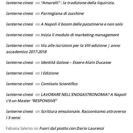
lanterne cinesi
“Amarelli” : la tradizione della liquirizia.
on
lanterne cinesi
Parmigiana di zucchine
on
lanterne cinesi
A Napoli il boom delle patatinerie e non solo
on
lanterne cinesi
Inizia il modulo di marketing management
on
lanterne cinesi
Via alle iscrizioni per la VIII edizione | anno
on
accademico 2017-2018
lanterne cinesi
Identità Golose – Essere Alain Ducasse
on
lanterne cinesi
I Edizione
on
lanterne cinesi
Comitato Scientifico
on
lanterne cinesi
LAVORARE NELL’ENOGASTRONOMIA? A Napoli
on
c’è un Master “RESPONSIVE”
lanterne cinesi
Scrittura emozionale. Raccontiamo attraverso
on
i 5 sensi
Fuori dal piatto con Dario Laurenzi
Fabiana Salerno
on