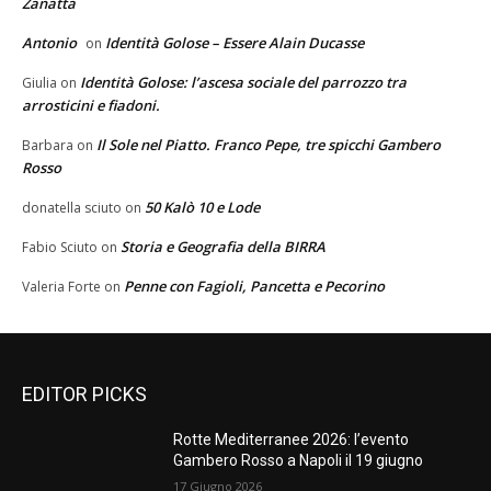
Zanatta
Antonio
Identità Golose – Essere Alain Ducasse
on
Identità Golose: l’ascesa sociale del parrozzo tra
Giulia
on
arrosticini e fiadoni.
Il Sole nel Piatto. Franco Pepe, tre spicchi Gambero
Barbara
on
Rosso
50 Kalò 10 e Lode
donatella sciuto
on
Storia e Geografia della BIRRA
Fabio Sciuto
on
Penne con Fagioli, Pancetta e Pecorino
Valeria Forte
on
EDITOR PICKS
Rotte Mediterranee 2026: l’evento
Gambero Rosso a Napoli il 19 giugno
17 Giugno 2026