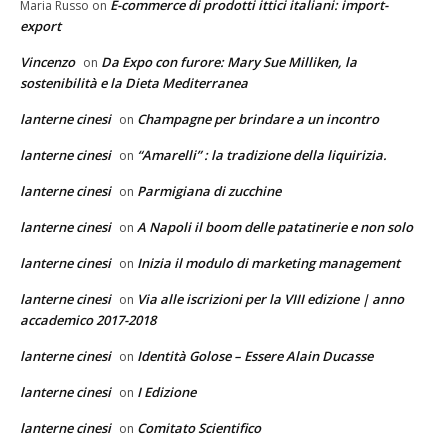
E-commerce di prodotti ittici italiani: import-
Maria Russo
on
export
Vincenzo
Da Expo con furore: Mary Sue Milliken, la
on
sostenibilità e la Dieta Mediterranea
lanterne cinesi
Champagne per brindare a un incontro
on
lanterne cinesi
“Amarelli” : la tradizione della liquirizia.
on
lanterne cinesi
Parmigiana di zucchine
on
lanterne cinesi
A Napoli il boom delle patatinerie e non solo
on
lanterne cinesi
Inizia il modulo di marketing management
on
lanterne cinesi
Via alle iscrizioni per la VIII edizione | anno
on
accademico 2017-2018
lanterne cinesi
Identità Golose – Essere Alain Ducasse
on
lanterne cinesi
I Edizione
on
lanterne cinesi
Comitato Scientifico
on