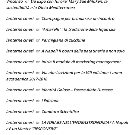
Vincenzo
Da Expo con furore: Mary Sue Milliken, la
on
sostenibilità e la Dieta Mediterranea
lanterne cinesi
Champagne per brindare a un incontro
on
lanterne cinesi
“Amarelli” : la tradizione della liquirizia.
on
lanterne cinesi
Parmigiana di zucchine
on
lanterne cinesi
A Napoli il boom delle patatinerie e non solo
on
lanterne cinesi
Inizia il modulo di marketing management
on
lanterne cinesi
Via alle iscrizioni per la VIII edizione | anno
on
accademico 2017-2018
lanterne cinesi
Identità Golose – Essere Alain Ducasse
on
lanterne cinesi
I Edizione
on
lanterne cinesi
Comitato Scientifico
on
lanterne cinesi
LAVORARE NELL’ENOGASTRONOMIA? A Napoli
on
c’è un Master “RESPONSIVE”