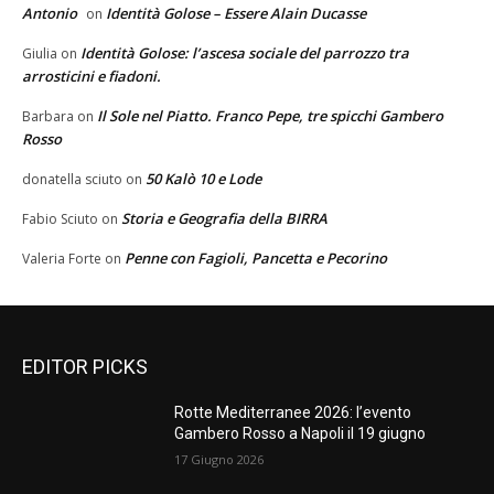
Antonio
Identità Golose – Essere Alain Ducasse
on
Identità Golose: l’ascesa sociale del parrozzo tra
Giulia
on
arrosticini e fiadoni.
Il Sole nel Piatto. Franco Pepe, tre spicchi Gambero
Barbara
on
Rosso
50 Kalò 10 e Lode
donatella sciuto
on
Storia e Geografia della BIRRA
Fabio Sciuto
on
Penne con Fagioli, Pancetta e Pecorino
Valeria Forte
on
EDITOR PICKS
Rotte Mediterranee 2026: l’evento
Gambero Rosso a Napoli il 19 giugno
17 Giugno 2026