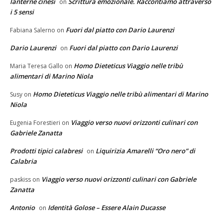
lanterne cinesi
Scrittura emozionale. Raccontiamo attraverso
on
i 5 sensi
Fuori dal piatto con Dario Laurenzi
Fabiana Salerno
on
Dario Laurenzi
Fuori dal piatto con Dario Laurenzi
on
Homo Dieteticus Viaggio nelle tribù
Maria Teresa Gallo
on
alimentari di Marino Niola
Homo Dieteticus Viaggio nelle tribù alimentari di Marino
Susy
on
Niola
Viaggio verso nuovi orizzonti culinari con
Eugenia Forestieri
on
Gabriele Zanatta
Prodotti tipici calabresi
Liquirizia Amarelli “Oro nero” di
on
Calabria
Viaggio verso nuovi orizzonti culinari con Gabriele
paskiss
on
Zanatta
Antonio
Identità Golose – Essere Alain Ducasse
on