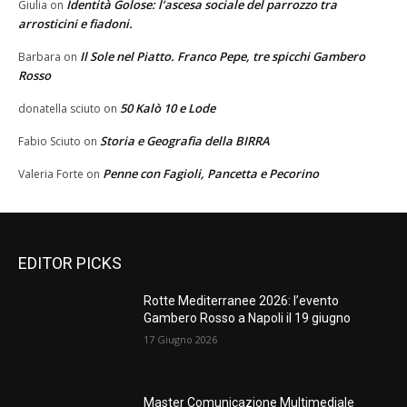
Identità Golose: l’ascesa sociale del parrozzo tra
Giulia
on
arrosticini e fiadoni.
Il Sole nel Piatto. Franco Pepe, tre spicchi Gambero
Barbara
on
Rosso
50 Kalò 10 e Lode
donatella sciuto
on
Storia e Geografia della BIRRA
Fabio Sciuto
on
Penne con Fagioli, Pancetta e Pecorino
Valeria Forte
on
EDITOR PICKS
Rotte Mediterranee 2026: l’evento
Gambero Rosso a Napoli il 19 giugno
17 Giugno 2026
Master Comunicazione Multimediale