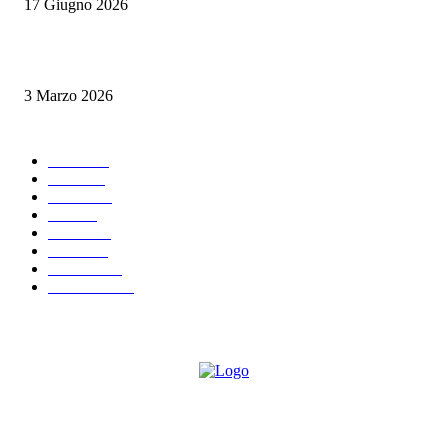
17 Giugno 2026
Tapas vs antipasti: una sfida tra sapori e tradizioni mediterranee
3 Marzo 2026
POPULAR CATEGORY
News
289
Eventi
66
Lezioni
64
Food
64
Cultura
39
Ricette
28
Interviste
20
Recensioni
19