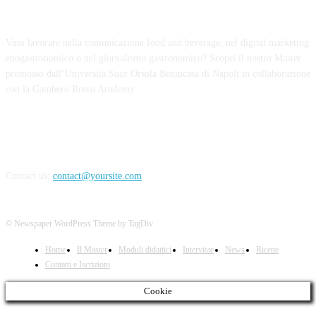
ABOUT US
Vuoi lavorare nella comunicazione food and beverage, nel digital marketing
enogastronomico o nel giornalismo gastronomico? Scopri il nostro Master
promosso dall’Università Suor Orsola Benincasa di Napoli in collaborazione
con la Gambero Rosso Academy.
Contact us:
contact@yoursite.com
© Newspaper WordPress Theme by TagDiv
Home
Il Master
Moduli didattici
Interviste
News
Ricette
Contatti e Iscrizioni
Cookie