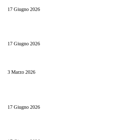
17 Giugno 2026
Master Comunicazione Multimediale dell’Enogastronomia 2026/2027: la 
edizione con AI e Digital Marketing
17 Giugno 2026
Tapas vs antipasti: una sfida tra sapori e tradizioni mediterranee
3 Marzo 2026
POPULAR POSTS
Rotte Mediterranee 2026: l’evento Gambero Rosso a Napoli il 19 giugno
17 Giugno 2026
Master Comunicazione Multimediale dell’Enogastronomia 2026/2027: la 
edizione con AI e Digital Marketing