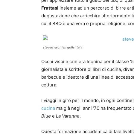
per apprezzare tutto il gusto del bbq di qual
Frattasi
insieme ad un percorso di birre arti
degustazione che arricchirà ulteriormente l
cui il BBQ è una vera e propria religione, con 
steven raichlen grills italy
Occhi vispi e criniera leonina per il classe
giornalista e scrittore di libri di cucina, di
barbecue e ideatore di una linea di accessori 
cottura.
I viaggi in giro per il mondo, in ogni contin
cucina
ma già negli anni ‘70 ha frequentato 
Blue
e
La Varenne
.
Questa formazione accademica di tale livello 