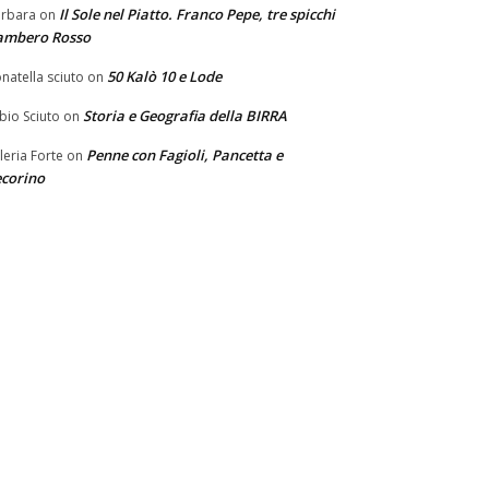
Il Sole nel Piatto. Franco Pepe, tre spicchi
rbara
on
ambero Rosso
50 Kalò 10 e Lode
natella sciuto
on
Storia e Geografia della BIRRA
bio Sciuto
on
Penne con Fagioli, Pancetta e
leria Forte
on
corino