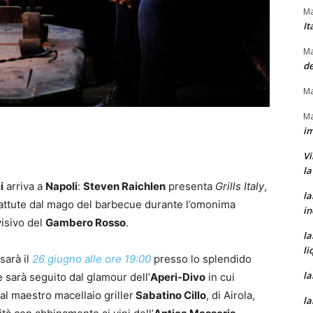
Ma
It
Ma
de
Ma
Ma
im
Vi
la
i
arriva a
Napoli
:
Steven Raichlen
presenta
Grills Italy
,
la
 battute dal mago del barbecue durante l’omonima
in
visivo del
Gambero Rosso
.
la
li
sarà il
26 giugno alle ore 19:00
presso lo splendido
la
 sarà seguito dal glamour dell’
Aperi-Divo
in cui
l maestro macellaio griller
Sabatino Cillo
, di Airola,
la