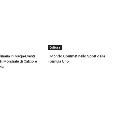
Cultura
linaria in Mega-Eventi
Il Mondo Gourmet nello Sport della
li: Mondiale di Calcio e
Formula Uno
ici