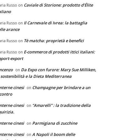
Caviale di Storione: prodotto d’Élite
ria Russo
on
aliano
Il Carnevale di Ivrea: la battaglia
ria Russo
on
lle arance
Tè matcha: proprietà e benefici
ria Russo
on
E-commerce di prodotti ittici italiani:
ria Russo
on
port-export
ncenzo
Da Expo con furore: Mary Sue Milliken,
on
 sostenibilità e la Dieta Mediterranea
nterne cinesi
Champagne per brindare a un
on
contro
nterne cinesi
“Amarelli” : la tradizione della
on
quirizia.
nterne cinesi
Parmigiana di zucchine
on
nterne cinesi
A Napoli il boom delle
on