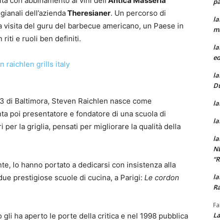
ità con abbinamento ai vini dell’
Antica Masseria
pa
gianali dell’azienda
Theresianer
. Un percorso di
la
a visita del guru del barbecue americano, un Paese in
m
riti e ruoli ben definiti.
la
ed
la
D
 ‘53 di Baltimora, Steven Raichlen nasce come
la
venta poi presentatore e fondatore di una scuola di
la
per la griglia, pensati per migliorare la qualità della
la
N
“
ente, lo hanno portato a dedicarsi con insistenza alla
la
due prestigiose scuole di cucina, a Parigi:
Le cordon
Ra
Fa
La
gli ha aperto le porte della critica e nel 1998 pubblica