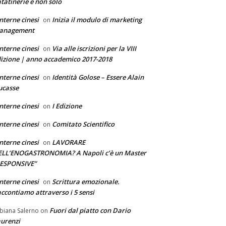
tatinerie e non solo
nterne cinesi
Inizia il modulo di marketing
on
anagement
nterne cinesi
Via alle iscrizioni per la VIII
on
izione | anno accademico 2017-2018
nterne cinesi
Identità Golose – Essere Alain
on
ucasse
nterne cinesi
I Edizione
on
nterne cinesi
Comitato Scientifico
on
nterne cinesi
LAVORARE
on
ELL’ENOGASTRONOMIA? A Napoli c’è un Master
RESPONSIVE”
nterne cinesi
Scrittura emozionale.
on
ccontiamo attraverso i 5 sensi
Fuori dal piatto con Dario
biana Salerno
on
urenzi