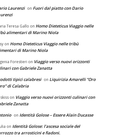
rio Laurenzi
Fuori dal piatto con Dario
on
urenzi
Homo Dieteticus Viaggio nelle
ria Teresa Gallo
on
ibù alimentari di Marino Niola
Homo Dieteticus Viaggio nelle tribù
sy
on
imentari di Marino Niola
Viaggio verso nuovi orizzonti
genia Forestieri
on
linari con Gabriele Zanatta
odotti tipici calabresi
Liquirizia Amarelli “Oro
on
ro” di Calabria
Viaggio verso nuovi orizzonti culinari con
skiss
on
briele Zanatta
ntonio
Identità Golose – Essere Alain Ducasse
on
Identità Golose: l’ascesa sociale del
ulia
on
rrozzo tra arrosticini e fiadoni.