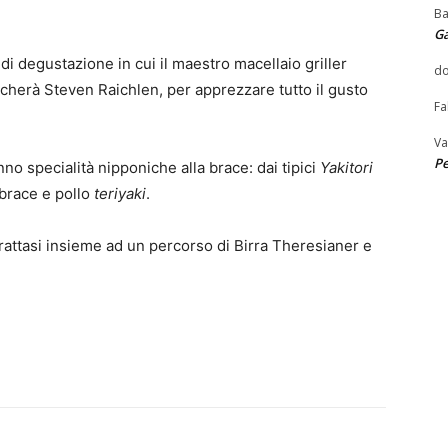
Ba
G
i degustazione in cui il maestro macellaio griller
do
ancherà Steven Raichlen, per apprezzare tutto il gusto
Fa
Va
Pe
o specialità nipponiche alla brace: dai tipici
Yakitori
 brace e pollo
teriyaki
.
rattasi insieme ad un percorso di Birra Theresianer e