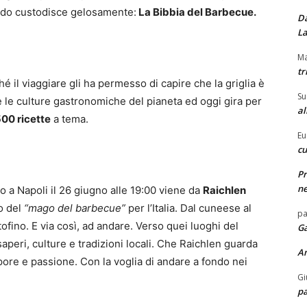
ndo custodisce gelosamente:
La Bibbia del Barbecue.
Da
La
Ma
tr
é il viaggiare gli ha permesso di capire che la griglia è
Su
e le culture gastronomiche del pianeta ed oggi gira per
al
500 ricette
a tema.
Eu
cu
Pr
ne
o a Napoli il 26 giugno alle 19:00 viene da
Raichlen
o del
“mago del barbecue”
per l’Italia. Dal cuneese al
pa
tofino. E via così, ad andare. Verso quei luoghi del
Ga
aperi, culture e tradizioni locali. Che Raichlen guarda
A
upore e passione. Con la voglia di andare a fondo nei
Gi
pa