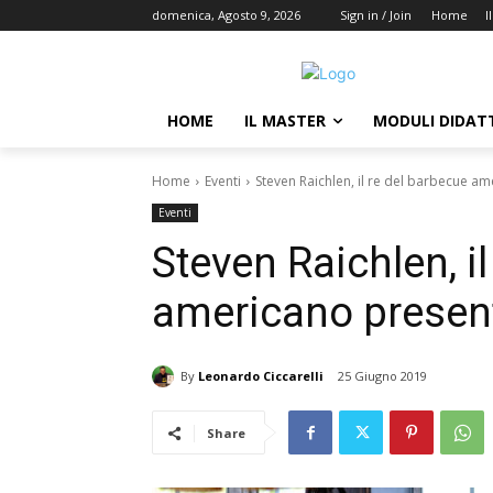
domenica, Agosto 9, 2026
Sign in / Join
Home
I
HOME
IL MASTER
MODULI DIDATT
Home
Eventi
Steven Raichlen, il re del barbecue ame
Eventi
Steven Raichlen, i
americano presenta
By
Leonardo Ciccarelli
25 Giugno 2019
Share