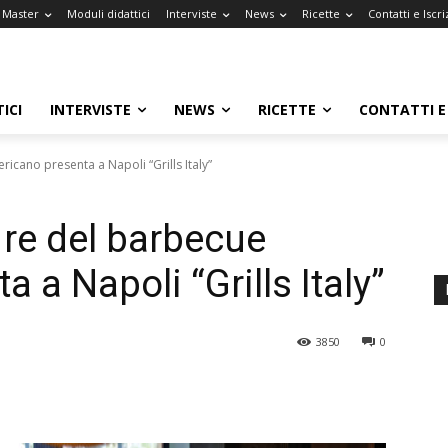
l Master
Moduli didattici
Interviste
News
Ricette
Contatti e Iscri
ICI
INTERVISTE
NEWS
RICETTE
CONTATTI E 
ricano presenta a Napoli “Grills Italy”
l re del barbecue
 a Napoli “Grills Italy”
3850
0