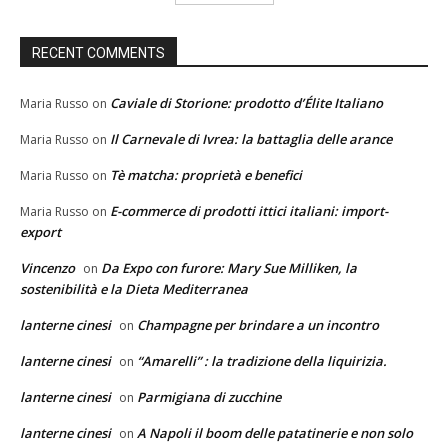
RECENT COMMENTS
Caviale di Storione: prodotto d’Élite Italiano
Maria Russo
on
Il Carnevale di Ivrea: la battaglia delle arance
Maria Russo
on
Tè matcha: proprietà e benefici
Maria Russo
on
E-commerce di prodotti ittici italiani: import-
Maria Russo
on
export
Vincenzo
Da Expo con furore: Mary Sue Milliken, la
on
sostenibilità e la Dieta Mediterranea
lanterne cinesi
Champagne per brindare a un incontro
on
lanterne cinesi
“Amarelli” : la tradizione della liquirizia.
on
lanterne cinesi
Parmigiana di zucchine
on
lanterne cinesi
A Napoli il boom delle patatinerie e non solo
on