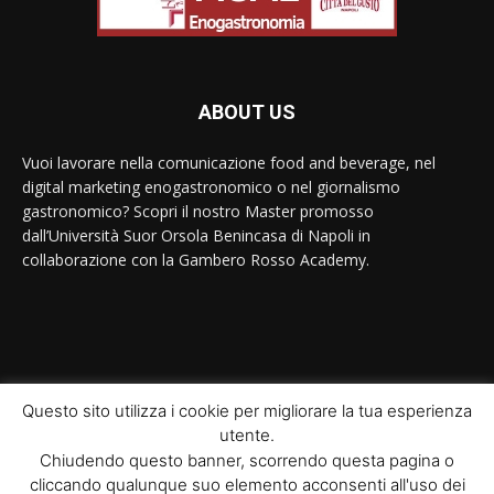
ABOUT US
Vuoi lavorare nella comunicazione food and beverage, nel
digital marketing enogastronomico o nel giornalismo
gastronomico? Scopri il nostro Master promosso
dall’Università Suor Orsola Benincasa di Napoli in
collaborazione con la Gambero Rosso Academy.
Contact us:
contact@yoursite.com
Questo sito utilizza i cookie per migliorare la tua esperienza
utente.
© Newspaper WordPress Theme by TagDiv
Chiudendo questo banner, scorrendo questa pagina o
cliccando qualunque suo elemento acconsenti all'uso dei