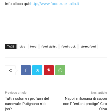
info clicca qui:
http://www.foodtruckitalia.it
TAGS
cibo
food
food stylist
food truck
street food
Previous article
Next article
Tutti i colori e i profumi del
Napoli milionaria di sapori
carnevale. Putignano n’de
con l’ “enfant prodige” Ciro
jos’r.
Oliva