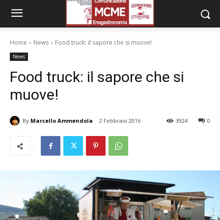
Home
News
Food truck: il sapore che si muove!
News
Food truck: il sapore che si
muove!
By
Marcello Ammendola
2 Febbraio 2016
3924
0