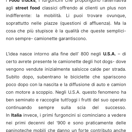
i
Food trucks
, i furgoncini che propongono l’alternativa
agli
street food
classici offrendo ai clienti un plus non
indifferente: la mobilità. Li puoi trovare ovunque,
soprattutto nelle piazze (questioni di affluenza). Ma la
cosa che più stupisce è la qualità che queste semplici-
non sempre- camionette garantiscono.
L’idea nasce intorno alla fine dell’ 800 negli
U.S.A.
– di
certo avrete presente le camionette degli hot dogs- dove
vengono vendute inizialmente salsicce calde per strada.
Subito dopo, subentrano le biciclette che spariscono
poco dopo con la nascita e la diffusione di auto e camion
con motore a scoppio. Negli U.S.A. questo fenomeno ha
ben seminato e raccoglie tutt’oggi i frutti del suo operato
continuando sempre sulla scia del successo.
In
Italia
invece, i primi furgoncini si cominciano a vedere
nei primi decenni del ‘900 e sono praticamente delle
paninoteche mobili che danno un forte contributo anche