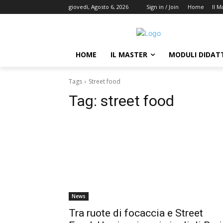
giovedì, Agosto 6, 2026
Sign in / Join
Home
Il M
HOME
IL MASTER
MODULI DIDATT
Tags
Street food
Tag:
street food
News
Tra ruote di focaccia e Street