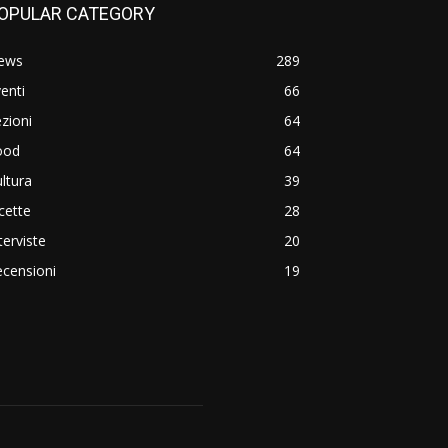
OPULAR CATEGORY
ews
289
enti
66
zioni
64
ood
64
ltura
39
cette
28
terviste
20
censioni
19