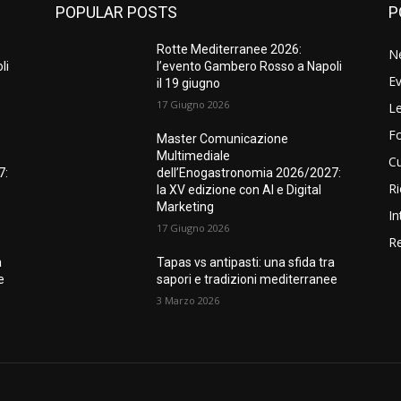
POPULAR POSTS
P
Rotte Mediterranee 2026:
N
li
l’evento Gambero Rosso a Napoli
Ev
il 19 giugno
17 Giugno 2026
Le
F
Master Comunicazione
Multimediale
Cu
7:
dell’Enogastronomia 2026/2027:
Ri
la XV edizione con AI e Digital
Marketing
In
17 Giugno 2026
Re
a
Tapas vs antipasti: una sfida tra
e
sapori e tradizioni mediterranee
3 Marzo 2026