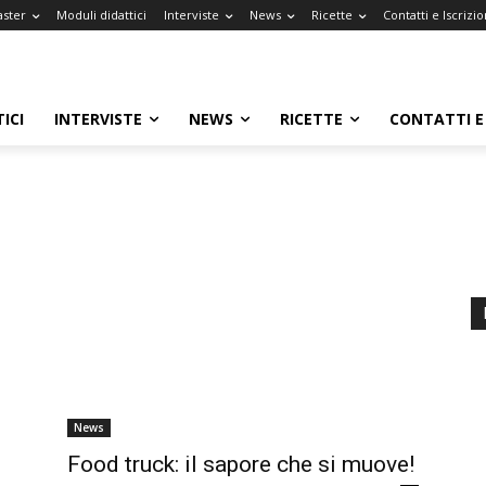
aster
Moduli didattici
Interviste
News
Ricette
Contatti e Iscrizio
ICI
INTERVISTE
NEWS
RICETTE
CONTATTI E 
News
Food truck: il sapore che si muove!