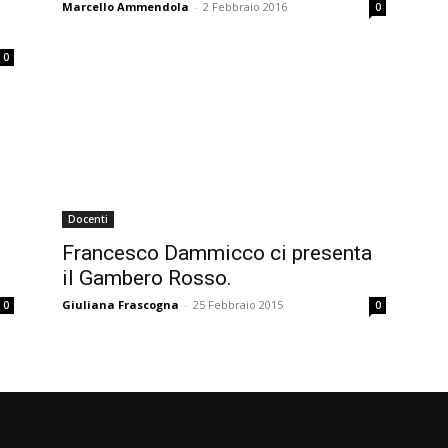
Marcello Ammendola
-
2 Febbraio 2016
0
0
Docenti
Francesco Dammicco ci presenta
il Gambero Rosso.
Giuliana Frascogna
-
25 Febbraio 2015
0
0