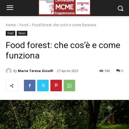
Home
Food
Food forest: che cos'è e come funziona
Food
News
Food forest: che cos’è e come
funziona
By
Maria Teresa Ginolfi
27 Aprile 2023
949
0