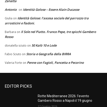
Zanatta
Antonio
Identità Golose – Essere Alain Ducasse
on
Identità Golose: l’ascesa sociale del parrozzo tra
Giulia
on
arrosticini e fiadoni.
Il Sole nel Piatto. Franco Pepe, tre spicchi Gambero
Barbara
on
Rosso
50 Kalò 10 e Lode
donatella sciuto
on
Storia e Geografia della BIRRA
Fabio Sciuto
on
Penne con Fagioli, Pancetta e Pecorino
Valeria Forte
on
EDITOR PICKS
Rotte Mediterranee 2026: l’evento
Gambero Rosso a Napoli il 19 giugno
17 Giugno 2026