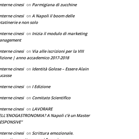
nterne cinesi
Parmigiana di zucchine
on
nterne cinesi
A Napoli il boom delle
on
tatinerie e non solo
nterne cinesi
Inizia il modulo di marketing
on
anagement
nterne cinesi
Via alle iscrizioni per la VIII
on
izione | anno accademico 2017-2018
nterne cinesi
Identità Golose – Essere Alain
on
ucasse
nterne cinesi
I Edizione
on
nterne cinesi
Comitato Scientifico
on
nterne cinesi
LAVORARE
on
ELL’ENOGASTRONOMIA? A Napoli c’è un Master
RESPONSIVE”
nterne cinesi
Scrittura emozionale.
on