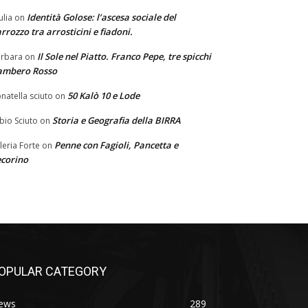
Identità Golose: l’ascesa sociale del
ulia
on
rrozzo tra arrosticini e fiadoni.
Il Sole nel Piatto. Franco Pepe, tre spicchi
rbara
on
ambero Rosso
50 Kalò 10 e Lode
natella sciuto
on
Storia e Geografia della BIRRA
bio Sciuto
on
Penne con Fagioli, Pancetta e
leria Forte
on
corino
OPULAR CATEGORY
ews
289