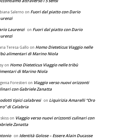
ccontiamo attraverso i 5 sensi
Fuori dal piatto con Dario
biana Salerno
on
urenzi
rio Laurenzi
Fuori dal piatto con Dario
on
urenzi
Homo Dieteticus Viaggio nelle
ria Teresa Gallo
on
ibù alimentari di Marino Niola
Homo Dieteticus Viaggio nelle tribù
sy
on
imentari di Marino Niola
Viaggio verso nuovi orizzonti
genia Forestieri
on
linari con Gabriele Zanatta
odotti tipici calabresi
Liquirizia Amarelli “Oro
on
ro” di Calabria
Viaggio verso nuovi orizzonti culinari con
skiss
on
briele Zanatta
ntonio
Identità Golose – Essere Alain Ducasse
on