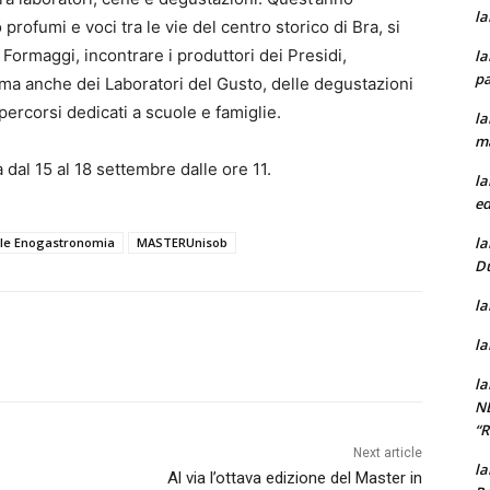
la
fumi e voci tra le vie del centro storico di Bra, si
 Formaggi, incontrare i produttori dei Presidi,
la
pa
 ma anche dei Laboratori del Gusto, delle degustazioni
percorsi dedicati a scuole e famiglie.
la
m
 dal 15 al 18 settembre dalle ore 11.
la
ed
la
le Enogastronomia
MASTERUnisob
D
la
la
la
N
“
Next article
la
Al via l’ottava edizione del Master in