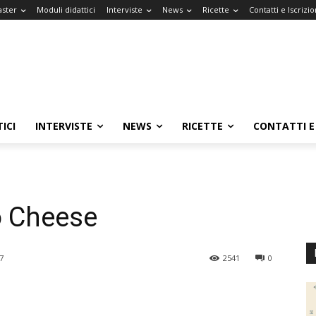
aster
Moduli didattici
Interviste
News
Ricette
Contatti e Iscrizio
ICI
INTERVISTE
NEWS
RICETTE
CONTATTI E 
 Cheese
7
2541
0