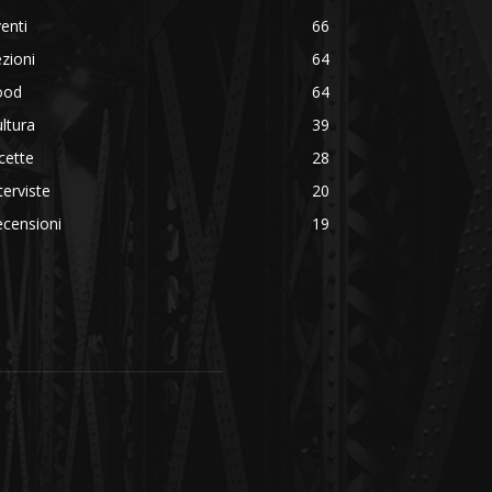
enti
66
zioni
64
ood
64
ltura
39
cette
28
terviste
20
censioni
19