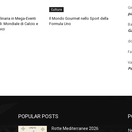
Gi
Cultura
pa
linaria in Mega-Eventi
Il Mondo Gourmet nello Sport della
li: Mondiale di Calcio e
Formula Uno
Ba
ici
G
do
Fa
Va
Pe
POPULAR POSTS
P
Rotte Mediterranee 2026:
N