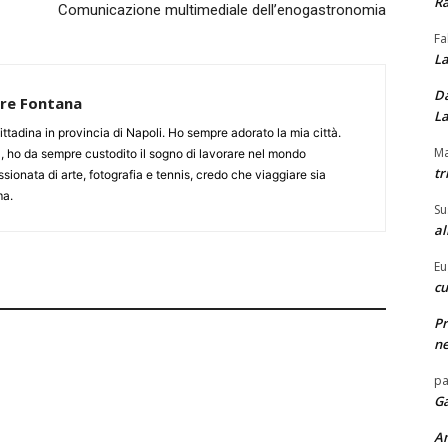
Ra
Comunicazione multimediale dell’enogastronomia
Fa
La
Da
re Fontana
La
ittadina in provincia di Napoli. Ho sempre adorato la mia città.
Ma
, ho da sempre custodito il sogno di lavorare nel mondo
tr
ionata di arte, fotografia e tennis, credo che viaggiare sia
ma.
Su
al
Eu
cu
Pr
ne
pa
Ga
A