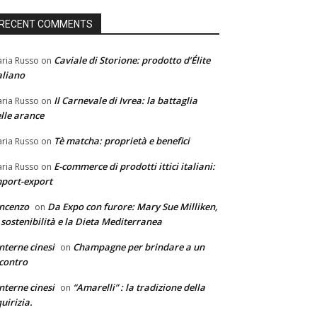
RECENT COMMENTS
Caviale di Storione: prodotto d’Élite
ria Russo
on
aliano
Il Carnevale di Ivrea: la battaglia
ria Russo
on
lle arance
Tè matcha: proprietà e benefici
ria Russo
on
E-commerce di prodotti ittici italiani:
ria Russo
on
port-export
ncenzo
Da Expo con furore: Mary Sue Milliken,
on
 sostenibilità e la Dieta Mediterranea
nterne cinesi
Champagne per brindare a un
on
contro
nterne cinesi
“Amarelli” : la tradizione della
on
quirizia.