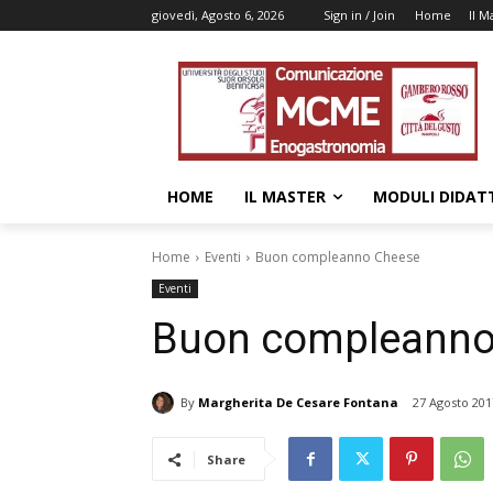
giovedì, Agosto 6, 2026
Sign in / Join
Home
Il M
HOME
IL MASTER
MODULI DIDATT
Home
Eventi
Buon compleanno Cheese
Eventi
Buon compleanno
By
Margherita De Cesare Fontana
27 Agosto 201
Share