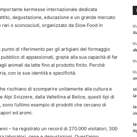
 importante kermesse internazionale dedicata
ibattito, degustazione, educazione e un grande mercato
 rari o sconosciuti, organizzato da Slow Food in
Ma
It
Ma
punto di riferimento per gli artigiani del formaggio
de
pubblico di appassionati, grazie alla sua capacità di far
Ma
li animali da latte fino al prodotto finito. Perchè
Ma
ia, con le sue identità e specificità.
im
e rischiano di scomparire unitamente alla cultura e
Vi
la
e Alpi Svizzere, dalla Valtellina al Belice, questi tipi di
, sono l’ultimo esempio di prodotti che cercano di
la
apori ed aromi.
in
la
nni – ha registrato un record di 270.000 visitatori, 300
li
tra laboratori, cene e degustazioni. Quest’anno