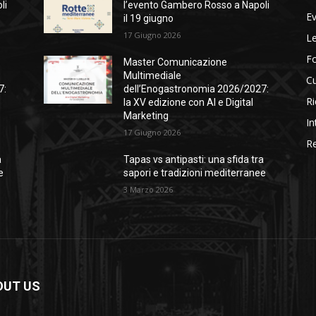
li
l’evento Gambero Rosso a Napoli
Ev
il 19 giugno
17 Giugno 2026
Le
F
Master Comunicazione
Multimediale
Cu
7:
dell’Enogastronomia 2026/2027:
Ri
la XV edizione con AI e Digital
Marketing
In
17 Giugno 2026
Re
a
Tapas vs antipasti: una sfida tra
e
sapori e tradizioni mediterranee
3 Marzo 2026
OUT US