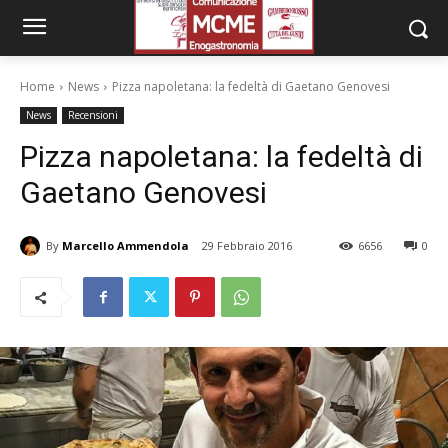
Home
News
Pizza napoletana: la fedeltà di Gaetano Genovesi
News
Recensioni
Pizza napoletana: la fedeltà di
Gaetano Genovesi
By
Marcello Ammendola
29 Febbraio 2016
6656
0