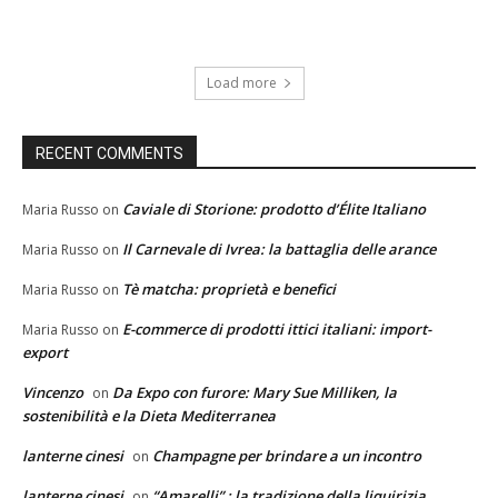
Load more
RECENT COMMENTS
Caviale di Storione: prodotto d’Élite Italiano
Maria Russo
on
Il Carnevale di Ivrea: la battaglia delle arance
Maria Russo
on
Tè matcha: proprietà e benefici
Maria Russo
on
E-commerce di prodotti ittici italiani: import-
Maria Russo
on
export
Vincenzo
Da Expo con furore: Mary Sue Milliken, la
on
sostenibilità e la Dieta Mediterranea
lanterne cinesi
Champagne per brindare a un incontro
on
lanterne cinesi
“Amarelli” : la tradizione della liquirizia.
on