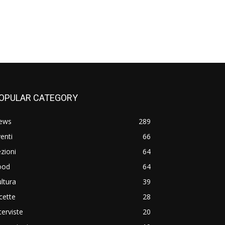
OPULAR CATEGORY
ews
289
enti
66
zioni
64
ood
64
ltura
39
cette
28
terviste
20