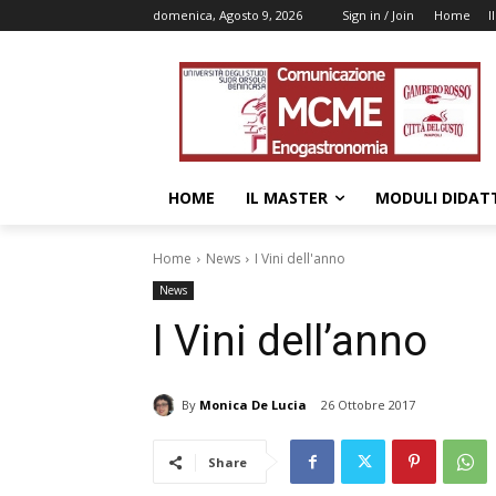
domenica, Agosto 9, 2026
Sign in / Join
Home
I
HOME
IL MASTER
MODULI DIDATT
Home
News
I Vini dell'anno
News
I Vini dell’anno
By
Monica De Lucia
26 Ottobre 2017
Share