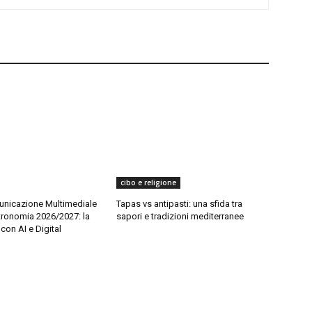
cibo e religione
nicazione Multimediale
Tapas vs antipasti: una sfida tra
tronomia 2026/2027: la
sapori e tradizioni mediterranee
con AI e Digital