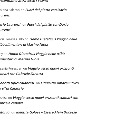
ccontiamo attraverso i 5 sensi
Fuori dal piatto con Dario
biana Salerno
on
urenzi
rio Laurenzi
Fuori dal piatto con Dario
on
urenzi
Homo Dieteticus Viaggio nelle
ria Teresa Gallo
on
ibù alimentari di Marino Niola
Homo Dieteticus Viaggio nelle tribù
sy
on
imentari di Marino Niola
Viaggio verso nuovi orizzonti
genia Forestieri
on
linari con Gabriele Zanatta
odotti tipici calabresi
Liquirizia Amarelli “Oro
on
ro” di Calabria
Viaggio verso nuovi orizzonti culinari con
skiss
on
briele Zanatta
ntonio
Identità Golose – Essere Alain Ducasse
on