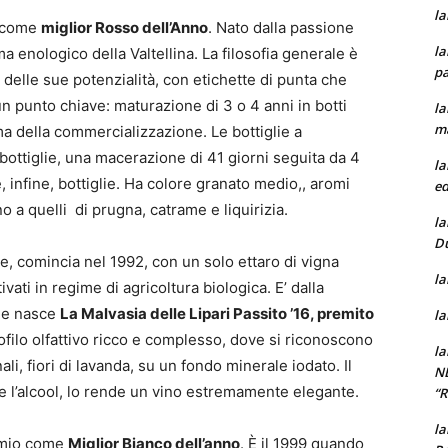
la
o come
miglior Rosso dell’Anno
. Nato dalla passione
la
 enologico della Valtellina. La filosofia generale è
pa
 delle sue potenzialità, con etichette di punta che
un punto chiave: maturazione di 3 o 4 anni in botti
la
m
ma della commercializzazione. Le bottiglie a
bottiglie, una macerazione di 41 giorni seguita da 4
la
e, infine, bottiglie. Ha colore granato medio,, aromi
ed
o a quelli di prugna, catrame e liquirizia.
la
D
re, comincia nel 1992, con un solo ettaro di vigna
la
tivati in regime di agricoltura biologica. E’ dalla
che nasce
La Malvasia delle Lipari Passito ’16, premito
la
ofilo olfattivo ricco e complesso, dove si riconoscono
la
ali, fiori di lavanda, su un fondo minerale iodato. Il
N
o e l’alcool, lo rende un vino estremamente elegante.
“
la
remio come
Miglior Bianco dell’anno
. È il 1999 quando