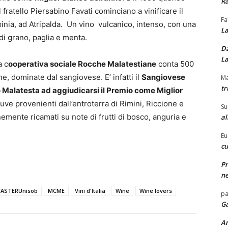
Ra
 fratello Piersabino Favati cominciano a vinificare il
Fa
Irpinia, ad Atripalda. Un vino vulcanico, intenso, con una
La
di grano, paglia e menta.
Da
La
a c
ooperativa sociale Rocche Malatestiane
conta 500
ne, dominate dal sangiovese. E’ infatti il
Sangiovese
Ma
tr
Malatesta ad aggiudicarsi il Premio come Miglior
uve provenienti dall’entroterra di Rimini, Riccione e
Su
inemente ricamati su note di frutti di bosco, anguria e
al
Eu
cu
Pr
ne
ASTERUnisob
MCME
Vini d'Italia
Wine
Wine lovers
pa
Ga
A