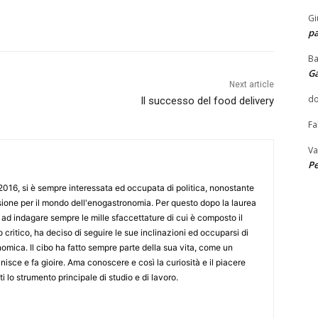
Gi
pa
Ba
G
Next article
do
Il successo del food delivery
Fa
Va
Pe
 2016, si è sempre interessata ed occupata di politica, nonostante
ione per il mondo dell'enogastronomia. Per questo dopo la laurea
ta ad indagare sempre le mille sfaccettature di cui è composto il
critico, ha deciso di seguire le sue inclinazioni ed occuparsi di
ica. Il cibo ha fatto sempre parte della sua vita, come un
 unisce e fa gioire. Ama conoscere e così la curiosità e il piacere
i lo strumento principale di studio e di lavoro.