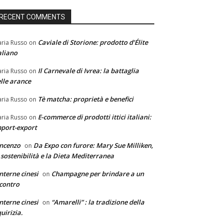
RECENT COMMENTS
Caviale di Storione: prodotto d’Élite
ria Russo
on
aliano
Il Carnevale di Ivrea: la battaglia
ria Russo
on
lle arance
Tè matcha: proprietà e benefici
ria Russo
on
E-commerce di prodotti ittici italiani:
ria Russo
on
port-export
ncenzo
Da Expo con furore: Mary Sue Milliken,
on
 sostenibilità e la Dieta Mediterranea
nterne cinesi
Champagne per brindare a un
on
contro
nterne cinesi
“Amarelli” : la tradizione della
on
quirizia.