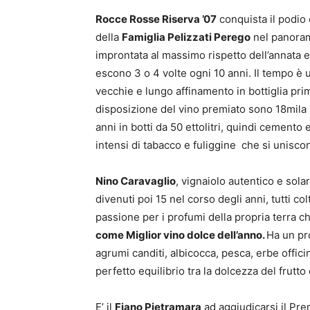
Rocce Rosse Riserva ’07
conquista il podi
della
Famiglia Pelizzati Perego
nel panorama
improntata al massimo rispetto dell’annata e
escono 3 o 4 volte ogni 10 anni. Il tempo è 
vecchie e lungo affinamento in bottiglia pri
disposizione del vino premiato sono 18mila 
anni in botti da 50 ettolitri, quindi cemento 
intensi di tabacco e fuliggine che si uniscon
Nino Caravaglio
, vignaiolo autentico e sola
divenuti poi 15 nel corso degli anni, tutti col
passione per i profumi della propria terra 
come Miglior vino dolce dell’anno.
Ha un pr
agrumi canditi, albicocca, pesca, erbe officin
perfetto equilibrio tra la dolcezza del frutt
E’ il
Fiano Pietramara
ad aggiudicarsi il P