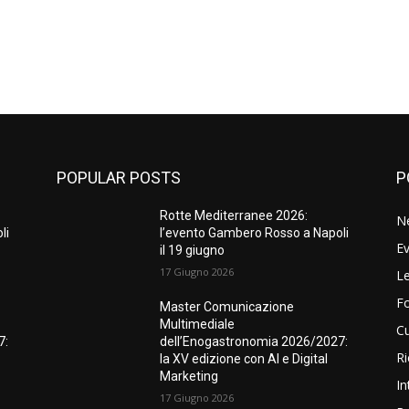
POPULAR POSTS
P
Rotte Mediterranee 2026:
N
li
l’evento Gambero Rosso a Napoli
Ev
il 19 giugno
17 Giugno 2026
Le
F
Master Comunicazione
Multimediale
Cu
7:
dell’Enogastronomia 2026/2027:
Ri
la XV edizione con AI e Digital
Marketing
In
17 Giugno 2026