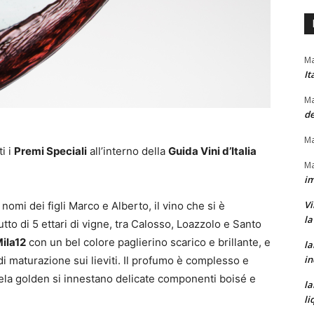
Ma
It
Ma
de
Ma
i i
Premi Speciali
all’interno della
Guida Vini d’Italia
Ma
im
Vi
 nomi dei figli Marco e Alberto, il vino che si è
la
rutto di 5 ettari di vigne, tra Calosso, Loazzolo e Santo
ila12
con un bel colore paglierino scarico e brillante, e
la
in
i maturazione sui lieviti. Il profumo è complesso e
di mela golden si innestano delicate componenti boisé e
la
li