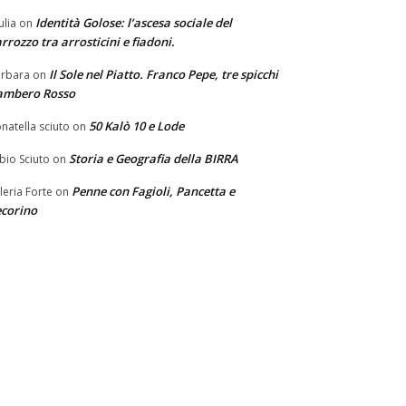
Identità Golose: l’ascesa sociale del
ulia
on
rrozzo tra arrosticini e fiadoni.
Il Sole nel Piatto. Franco Pepe, tre spicchi
rbara
on
ambero Rosso
50 Kalò 10 e Lode
natella sciuto
on
Storia e Geografia della BIRRA
bio Sciuto
on
Penne con Fagioli, Pancetta e
leria Forte
on
corino