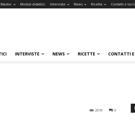
l Master
Moduli didattici
Interviste
News
Ricette
Contatti e Iscri
ICI
INTERVISTE
NEWS
RICETTE
CONTATTI E 
2018
0