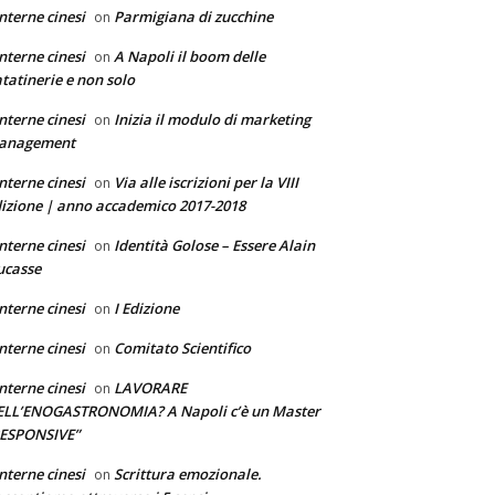
nterne cinesi
Parmigiana di zucchine
on
nterne cinesi
A Napoli il boom delle
on
tatinerie e non solo
nterne cinesi
Inizia il modulo di marketing
on
anagement
nterne cinesi
Via alle iscrizioni per la VIII
on
izione | anno accademico 2017-2018
nterne cinesi
Identità Golose – Essere Alain
on
ucasse
nterne cinesi
I Edizione
on
nterne cinesi
Comitato Scientifico
on
nterne cinesi
LAVORARE
on
ELL’ENOGASTRONOMIA? A Napoli c’è un Master
RESPONSIVE”
nterne cinesi
Scrittura emozionale.
on