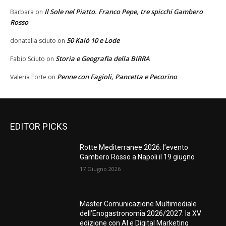
Il Sole nel Piatto. Franco Pepe, tre spicchi Gambero
Barbara
on
Rosso
50 Kalò 10 e Lode
donatella sciuto
on
Storia e Geografia della BIRRA
Fabio Sciuto
on
Penne con Fagioli, Pancetta e Pecorino
Valeria Forte
on
EDITOR PICKS
Rotte Mediterranee 2026: l’evento
Gambero Rosso a Napoli il 19 giugno
17 Giugno 2026
Master Comunicazione Multimediale
dell’Enogastronomia 2026/2027: la XV
edizione con AI e Digital Marketing