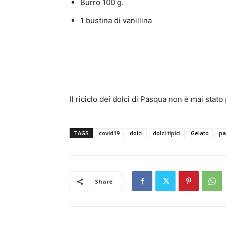
Burro 100 g.
1 bustina di vanillina
Il riciclo dei dolci di Pasqua non è mai stato
TAGS
covid19
dolci
dolci tipici
Gelato
pa
Share