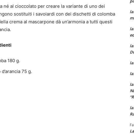
pa
 né al cioccolato per creare la variante di uno dei
la
engono sostituiti i savoiardi con dei dischetti di colomba
m
 della crema al mascarpone dà un’armonia a tutti questi
la
ancia.
ed
dienti
la
D
ba 180 g.
la
 d’arancia 75 g.
la
la
N
“
la
Ra
Fa
La