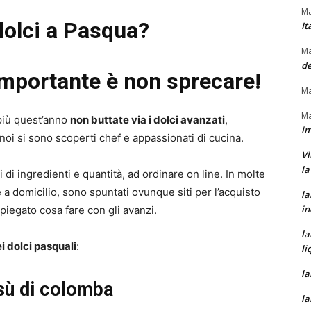
Ma
olci a
Pasqua?
It
Ma
de
importante è non sprecare!
Ma
Ma
 più quest’anno
non buttate via i dolci avanzati
,
im
 noi si sono scoperti chef e appassionati di cucina.
Vi
la
i di ingredienti e quantità, ad ordinare on line. In molte
a domicilio, sono spuntati ovunque siti per l’acquisto
la
in
spiegato cosa fare con gli avanzi.
la
i dolci pasquali
:
li
la
sù d
i colomba
la