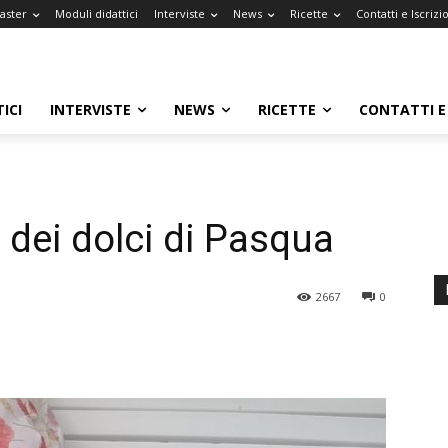
Master
Moduli didattici
Interviste
News
Ricette
Contatti e Iscrizi
ICI
INTERVISTE
NEWS
RICETTE
CONTATTI E 
e dei dolci di Pasqua
2667
0