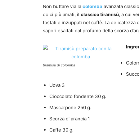
Non buttare via la
colomba
avanzata classica
dolci più amati, il
classico tiramisù
, a cui v
tostati e inzuppati nel caffè. La delicatezza
sapori esaltati dal profumo della scorza d’ar
Ingre
Colom
tiramisù di colomba
Succo
Uova 3
Cioccolato fondente 30 g.
Mascarpone 250 g.
Scorza d’ arancia 1
Caffe 30 g.