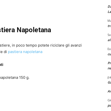
Da
La
Ma
tr
tiera Napoletana
Su
al
iere, in poco tempo potete riciclare gli avanzi
Eu
le di
pastiera napoletana
cu
Pr
ti
ne
napoletana 150 g.
pa
Ga
A
Gi
pa