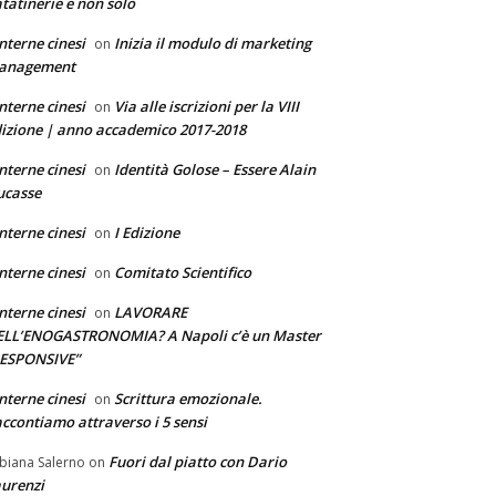
tatinerie e non solo
nterne cinesi
Inizia il modulo di marketing
on
anagement
nterne cinesi
Via alle iscrizioni per la VIII
on
izione | anno accademico 2017-2018
nterne cinesi
Identità Golose – Essere Alain
on
ucasse
nterne cinesi
I Edizione
on
nterne cinesi
Comitato Scientifico
on
nterne cinesi
LAVORARE
on
ELL’ENOGASTRONOMIA? A Napoli c’è un Master
RESPONSIVE”
nterne cinesi
Scrittura emozionale.
on
ccontiamo attraverso i 5 sensi
Fuori dal piatto con Dario
biana Salerno
on
urenzi