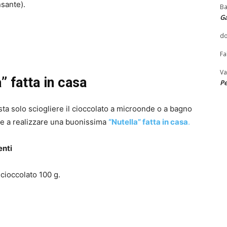
nsante).
Ba
G
do
Fa
Va
” fatta in casa
Pe
asta solo sciogliere il cioccolato a microonde o a bagno
te a realizzare una buonissima
“N
utella” fatta in casa
.
enti
cioccolato 100 g.