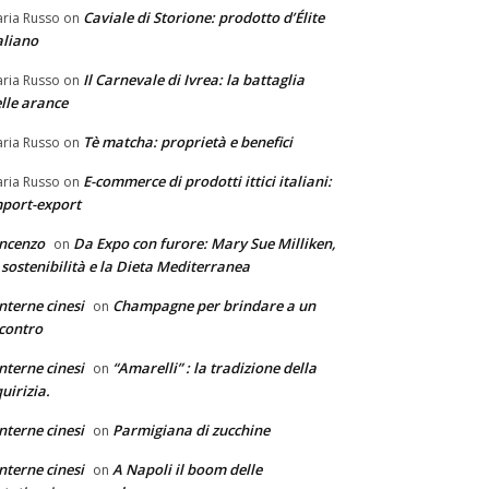
Caviale di Storione: prodotto d’Élite
ria Russo
on
aliano
Il Carnevale di Ivrea: la battaglia
ria Russo
on
lle arance
Tè matcha: proprietà e benefici
ria Russo
on
E-commerce di prodotti ittici italiani:
ria Russo
on
port-export
ncenzo
Da Expo con furore: Mary Sue Milliken,
on
 sostenibilità e la Dieta Mediterranea
nterne cinesi
Champagne per brindare a un
on
contro
nterne cinesi
“Amarelli” : la tradizione della
on
quirizia.
nterne cinesi
Parmigiana di zucchine
on
nterne cinesi
A Napoli il boom delle
on