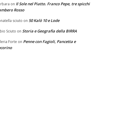
Il Sole nel Piatto. Franco Pepe, tre spicchi
rbara
on
ambero Rosso
50 Kalò 10 e Lode
natella sciuto
on
Storia e Geografia della BIRRA
bio Sciuto
on
Penne con Fagioli, Pancetta e
leria Forte
on
corino