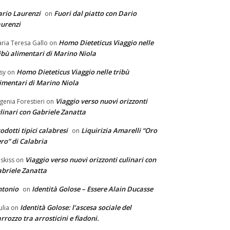
rio Laurenzi
Fuori dal piatto con Dario
on
urenzi
Homo Dieteticus Viaggio nelle
ria Teresa Gallo
on
ibù alimentari di Marino Niola
Homo Dieteticus Viaggio nelle tribù
sy
on
imentari di Marino Niola
Viaggio verso nuovi orizzonti
genia Forestieri
on
linari con Gabriele Zanatta
odotti tipici calabresi
Liquirizia Amarelli “Oro
on
ro” di Calabria
Viaggio verso nuovi orizzonti culinari con
skiss
on
briele Zanatta
ntonio
Identità Golose – Essere Alain Ducasse
on
Identità Golose: l’ascesa sociale del
ulia
on
rrozzo tra arrosticini e fiadoni.