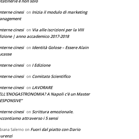
tatinerie e non solo
nterne cinesi
Inizia il modulo di marketing
on
anagement
nterne cinesi
Via alle iscrizioni per la VIII
on
izione | anno accademico 2017-2018
nterne cinesi
Identità Golose – Essere Alain
on
ucasse
nterne cinesi
I Edizione
on
nterne cinesi
Comitato Scientifico
on
nterne cinesi
LAVORARE
on
ELL’ENOGASTRONOMIA? A Napoli c’è un Master
RESPONSIVE”
nterne cinesi
Scrittura emozionale.
on
ccontiamo attraverso i 5 sensi
Fuori dal piatto con Dario
biana Salerno
on
urenzi