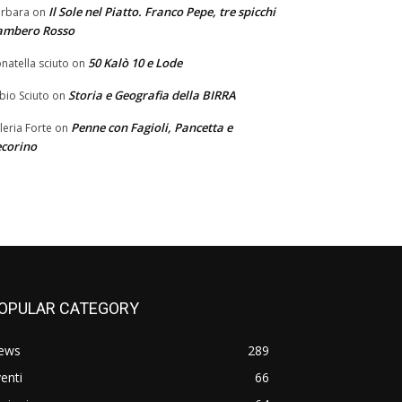
Il Sole nel Piatto. Franco Pepe, tre spicchi
rbara
on
ambero Rosso
50 Kalò 10 e Lode
natella sciuto
on
Storia e Geografia della BIRRA
bio Sciuto
on
Penne con Fagioli, Pancetta e
leria Forte
on
corino
OPULAR CATEGORY
ews
289
enti
66