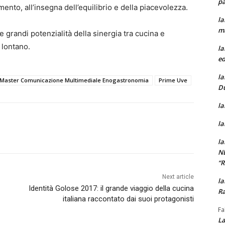
pa
mento, all’insegna dell’equilibrio e della piacevolezza.
la
m
 grandi potenzialità della sinergia tra cucina e
 lontano.
la
ed
la
Master Comunicazione Multimediale Enogastronomia
Prime Uve
D
la
la
la
N
“
Next article
la
Identità Golose 2017: il grande viaggio della cucina
Ra
italiana raccontato dai suoi protagonisti
Fa
La