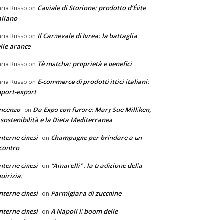
Caviale di Storione: prodotto d’Élite
ria Russo
on
aliano
Il Carnevale di Ivrea: la battaglia
ria Russo
on
lle arance
Tè matcha: proprietà e benefici
ria Russo
on
E-commerce di prodotti ittici italiani:
ria Russo
on
port-export
ncenzo
Da Expo con furore: Mary Sue Milliken,
on
 sostenibilità e la Dieta Mediterranea
nterne cinesi
Champagne per brindare a un
on
contro
nterne cinesi
“Amarelli” : la tradizione della
on
quirizia.
nterne cinesi
Parmigiana di zucchine
on
nterne cinesi
A Napoli il boom delle
on