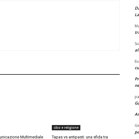
Da
La
Ma
tr
Su
al
Eu
cu
Pr
ne
pa
Ga
A
Gi
cibo e religione
pa
nicazione Multimediale
Tapas vs antipasti: una sfida tra