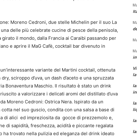
Ma
It
zione: Moreno Cedroni, due stelle Michelin per il suo La
Ma
de
una delle più celebrate cucine di pesce della penisola,
 girato il mondo, dalla Francia ai Caraibi passando per
Ma
lano e aprire il MaG Cafè, cocktail bar divenuto in
Ma
im
Vi
un’interessante variante del Martini cocktail, ottenuta
la
ry, sciroppo d’uva, un dash d’aceto e una spruzzata
ria Bonaventura Maschio. Il risultato è stato un drink
la
in
uscito a valorizzare i delicati aromi del distillato d’uva
 da Moreno Cedroni: Ostrica Nera. Ispirato da un
la
a cotta nel suo guscio, condita con una salsa a base di
li
ra di alici ed impreziosita da gocce di prezzemolo e,
la
e di sapidità, freschezza, acidità e piccante regalata
la
o ha trovato nella pulizia ed eleganza del drink ideato