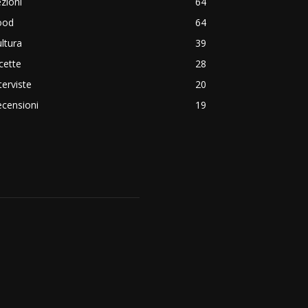
zioni
64
ood
64
ltura
39
cette
28
terviste
20
censioni
19