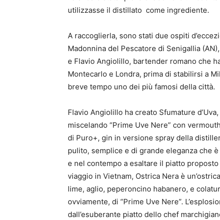
utilizzasse il distillato come ingrediente.
A raccoglierla, sono stati due ospiti d’ecce
Madonnina del Pescatore di Senigallia (AN), 
e Flavio Angiolillo, bartender romano che ha
Montecarlo e Londra, prima di stabilirsi a Mi
breve tempo uno dei più famosi della città.
Flavio Angiolillo ha creato Sfumature d’Uva, 
miscelando “Prime Uve Nere” con vermouth d
di Puro+, gin in versione spray della distille
pulito, semplice e di grande eleganza che è ri
e nel contempo a esaltare il piatto proposto
viaggio in Vietnam, Ostrica Nera è un’ostric
lime, aglio, peperoncino habanero, e colatu
ovviamente, di “Prime Uve Nere”. L’esplosion
dall’esuberante piatto dello chef marchigian