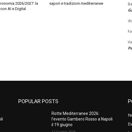
tronomia 2026/2027: la
sapori e tradizioni mediterranee
Ba
con AI e Digital
G
do
Fa
Va
Pe
POPULAR POSTS
P
Rotte Mediterranee 2026:
N
li
l’evento Gambero Rosso a Napoli
Ev
il 19 giugno
17 Giugno 2026