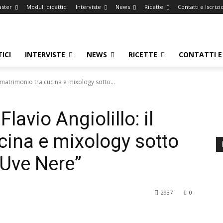
aster
Moduli didattici
Interviste
News
Ricette
Contatti e Iscrizi
ICI
INTERVISTE
NEWS
RICETTE
CONTATTI E 
 matrimonio tra cucina e mixology sotto...
avio Angiolillo: il
cina e mixology sotto
 Uve Nere”
2937
0