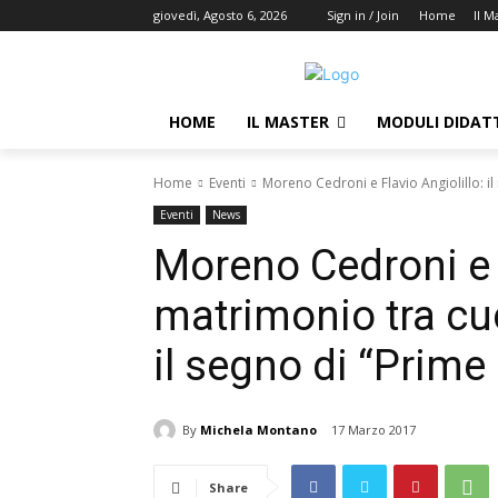
giovedì, Agosto 6, 2026
Sign in / Join
Home
Il M
HOME
IL MASTER
MODULI DIDATT
Home
Eventi
Moreno Cedroni e Flavio Angiolillo: il
Eventi
News
Moreno Cedroni e Fl
matrimonio tra cu
il segno di “Prime
By
Michela Montano
17 Marzo 2017
Share