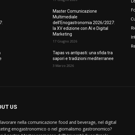
Le
F
Master Comunicazione
Multimediale
Cu
7:
dell’Enogastronomia 2026/2027:
Ri
la XV edizione con AI e Digital
Marketing
In
17 Giugno 2026
Re
a
Tapas vs antipasti: una sfida tra
e
sapori e tradizioni mediterranee
3 Marzo 2026
OUT US
 lavorare nella comunicazione food and beverage, nel digital
eting enogastronomico o nel giornalismo gastronomico?