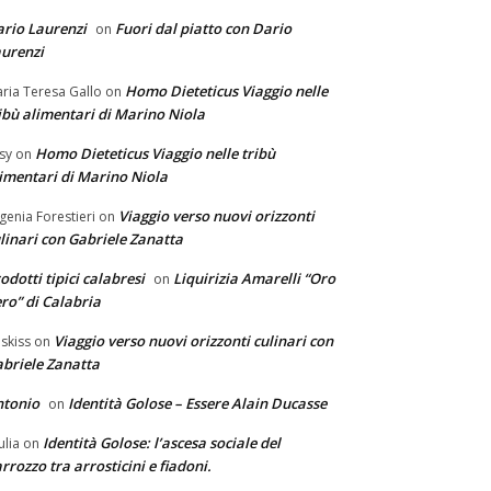
rio Laurenzi
Fuori dal piatto con Dario
on
urenzi
Homo Dieteticus Viaggio nelle
ria Teresa Gallo
on
ibù alimentari di Marino Niola
Homo Dieteticus Viaggio nelle tribù
sy
on
imentari di Marino Niola
Viaggio verso nuovi orizzonti
genia Forestieri
on
linari con Gabriele Zanatta
odotti tipici calabresi
Liquirizia Amarelli “Oro
on
ro” di Calabria
Viaggio verso nuovi orizzonti culinari con
skiss
on
briele Zanatta
ntonio
Identità Golose – Essere Alain Ducasse
on
Identità Golose: l’ascesa sociale del
ulia
on
rrozzo tra arrosticini e fiadoni.