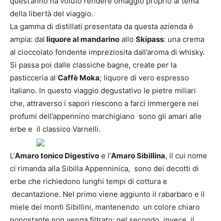
quest’anno ha voluto rendere omaggio proprio al tema
della libertà del viaggio.
La gamma di distillati presentata da questa azienda è
ampia: dal
liquore al mandarino
allo
Skipass
: una crema
al cioccolato fondente impreziosita dall’aroma di whisky.
Si passa poi dalle classiche bagne, create per la
pasticceria al
Caffè Moka
; liquore di vero espresso
italiano. In questo viaggio degustativo le pietre miliari
che, attraverso i sapori riescono a farci immergere nei
profumi dell’appennino marchigiano sono gli amari alle
erbe e il classico Varnelli.
L’
Amaro tonico Digestivo
e l’
Amaro Sibillina
, il cui nome
ci rimanda alla Sibilla Appenninica, sono dei decotti di
erbe che richiedono lunghi tempi di cottura e
decantazione. Nel primo viene aggiunto il rabarbaro e il
miele dei monti Sibillini, mantenendo un colore chiaro
nonostante non venga filtrato; nel secondo invece il