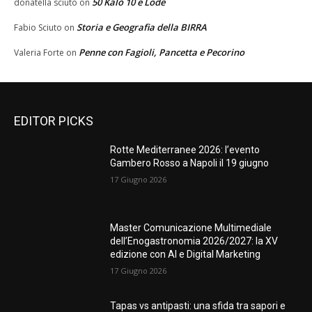
50 Kalò 10 e Lode
donatella sciuto
on
Storia e Geografia della BIRRA
Fabio Sciuto
on
Penne con Fagioli, Pancetta e Pecorino
Valeria Forte
on
EDITOR PICKS
Rotte Mediterranee 2026: l’evento
Gambero Rosso a Napoli il 19 giugno
17 Giugno 2026
Master Comunicazione Multimediale
dell’Enogastronomia 2026/2027: la XV
edizione con AI e Digital Marketing
17 Giugno 2026
Tapas vs antipasti: una sfida tra sapori e