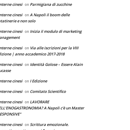
nterne cinesi
Parmigiana di zucchine
on
nterne cinesi
A Napoli il boom delle
on
tatinerie e non solo
nterne cinesi
Inizia il modulo di marketing
on
anagement
nterne cinesi
Via alle iscrizioni per la VIII
on
izione | anno accademico 2017-2018
nterne cinesi
Identità Golose – Essere Alain
on
ucasse
nterne cinesi
I Edizione
on
nterne cinesi
Comitato Scientifico
on
nterne cinesi
LAVORARE
on
ELL’ENOGASTRONOMIA? A Napoli c’è un Master
RESPONSIVE”
nterne cinesi
Scrittura emozionale.
on