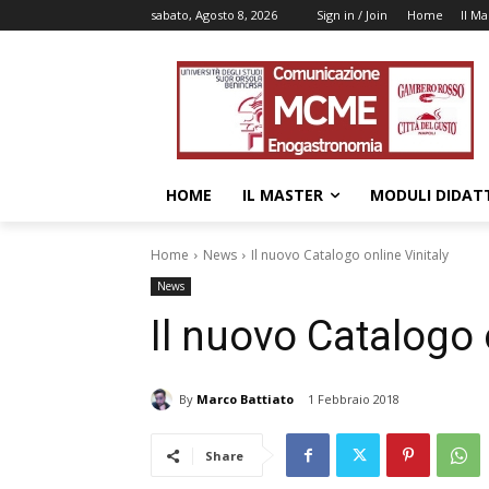
sabato, Agosto 8, 2026
Sign in / Join
Home
Il Ma
HOME
IL MASTER
MODULI DIDATT
Home
News
Il nuovo Catalogo online Vinitaly
News
Il nuovo Catalogo 
By
Marco Battiato
1 Febbraio 2018
Share