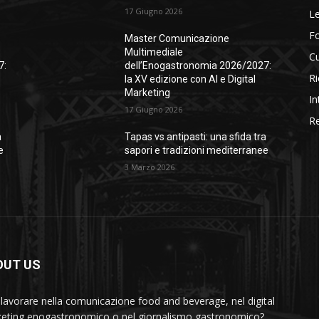
17 Giugno 2026
Le
F
Master Comunicazione
Multimediale
Cu
7:
dell’Enogastronomia 2026/2027:
Ri
la XV edizione con AI e Digital
Marketing
In
17 Giugno 2026
Re
a
Tapas vs antipasti: una sfida tra
e
sapori e tradizioni mediterranee
3 Marzo 2026
OUT US
 lavorare nella comunicazione food and beverage, nel digital
eting enogastronomico o nel giornalismo gastronomico?