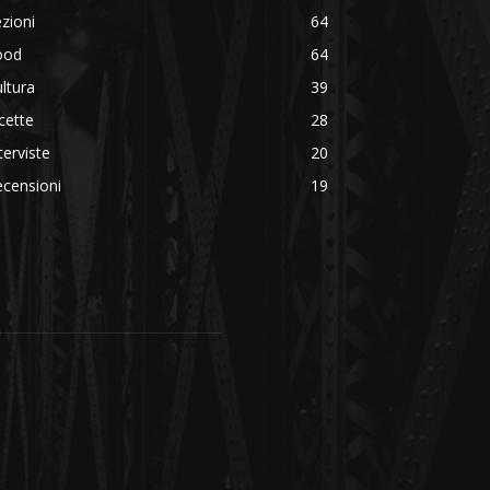
zioni
64
ood
64
ltura
39
cette
28
terviste
20
censioni
19