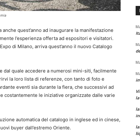
omia
Ma
ta anche quest’anno ad inaugurare la manifestazione
It
mente l’esperienza offerta ad espositori e visitatori.
Ma
l’Expo di Milano, arriva quest’anno il nuovo Catalogo
de
Ma
e dal quale accedere a numerosi mini-siti, facilmente
Ma
irvi la loro lista di referenze, con tanto di foto e
im
rdante eventi sia durante la fiera, che successivi ad
Vi
ire costantemente le iniziative organizzate dalle varie
la
la
in
duzione automatica del catalogo in inglese ed in cinese,
la
nuovi buyer dall’estremo Oriente.
li