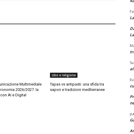
Ra
Fa
La
Da
La
Ma
tr
Su
al
cibo e religione
Eu
nicazione Multimediale
Tapas vs antipasti: una sfida tra
cu
tronomia 2026/2027: la
sapori e tradizioni mediterranee
con AI e Digital
Pr
ne
pa
Ga
A