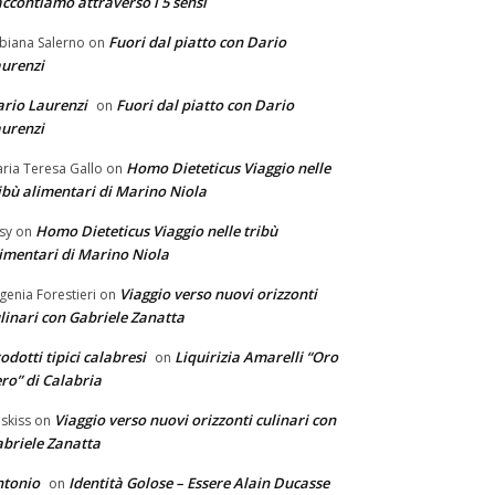
ccontiamo attraverso i 5 sensi
Fuori dal piatto con Dario
biana Salerno
on
urenzi
rio Laurenzi
Fuori dal piatto con Dario
on
urenzi
Homo Dieteticus Viaggio nelle
ria Teresa Gallo
on
ibù alimentari di Marino Niola
Homo Dieteticus Viaggio nelle tribù
sy
on
imentari di Marino Niola
Viaggio verso nuovi orizzonti
genia Forestieri
on
linari con Gabriele Zanatta
odotti tipici calabresi
Liquirizia Amarelli “Oro
on
ro” di Calabria
Viaggio verso nuovi orizzonti culinari con
skiss
on
briele Zanatta
ntonio
Identità Golose – Essere Alain Ducasse
on