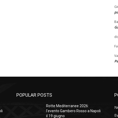
Gi
pa
Ba
G
do
Fa
Va
Pe
POPULAR POSTS
P
Rotte Mediterranee 2026:
N
li
l’evento Gambero Rosso a Napoli
Ev
il 19 giugno