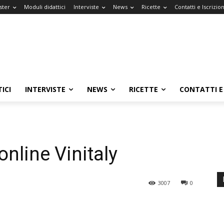
ster
Moduli didattici
Interviste
News
Ricette
Contatti e Iscrizion
ICI
INTERVISTE
NEWS
RICETTE
CONTATTI E 
online Vinitaly
3007
0