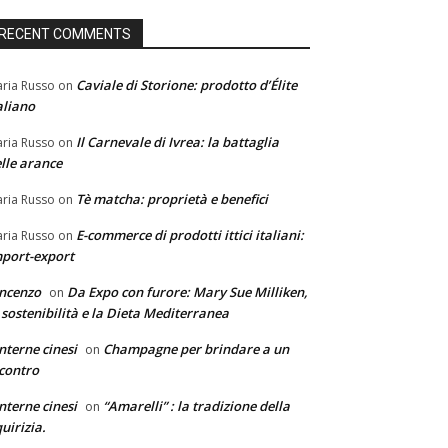
RECENT COMMENTS
Caviale di Storione: prodotto d’Élite
ria Russo
on
aliano
Il Carnevale di Ivrea: la battaglia
ria Russo
on
lle arance
Tè matcha: proprietà e benefici
ria Russo
on
E-commerce di prodotti ittici italiani:
ria Russo
on
port-export
ncenzo
Da Expo con furore: Mary Sue Milliken,
on
 sostenibilità e la Dieta Mediterranea
nterne cinesi
Champagne per brindare a un
on
contro
nterne cinesi
“Amarelli” : la tradizione della
on
quirizia.