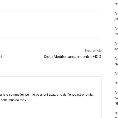
la
la
pa
la
m
la
ed
Next article
il
Dieta Mediterranea incontra FICO.
la
D
la
la
la
arie e sommelier. Le mie passioni spaziano dall'enogastronomia,
N
 della musica rock.
“
la