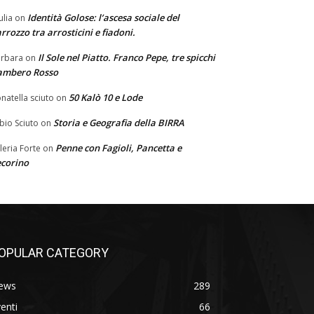
Identità Golose: l’ascesa sociale del
ulia
on
rrozzo tra arrosticini e fiadoni.
Il Sole nel Piatto. Franco Pepe, tre spicchi
rbara
on
ambero Rosso
50 Kalò 10 e Lode
natella sciuto
on
Storia e Geografia della BIRRA
bio Sciuto
on
Penne con Fagioli, Pancetta e
leria Forte
on
corino
OPULAR CATEGORY
ews
289
enti
66