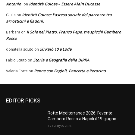
Antonio
Identità Golose – Essere Alain Ducasse
on
Identità Golose: l’ascesa sociale del parrozzo tra
Giulia
on
arrosticini e fiadoni.
Il Sole nel Piatto. Franco Pepe, tre spicchi Gambero
Barbara
on
Rosso
50 Kalò 10 e Lode
donatella sciuto
on
Storia e Geografia della BIRRA
Fabio Sciuto
on
Penne con Fagioli, Pancetta e Pecorino
Valeria Forte
on
EDITOR PICKS
Rotte Mediterranee 2026: l’evento
Gambero Rosso a Napoli il 19 giugno
17 Giugno 2026