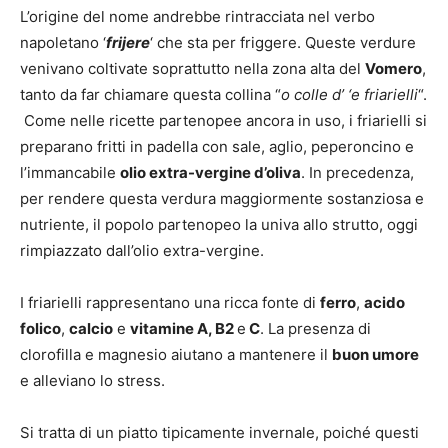
L’origine del nome andrebbe rintracciata nel verbo
napoletano ‘
frijere
‘ che sta per friggere. Queste verdure
venivano coltivate soprattutto nella zona alta del
Vomero
,
tanto da far chiamare questa collina “
o colle d’ ‘e friarielli
“.
Come nelle ricette partenopee ancora in uso, i friarielli si
preparano fritti in padella con sale, aglio, peperoncino e
l’immancabile
olio extra-vergine d’oliva
. In precedenza,
per rendere questa verdura maggiormente sostanziosa e
nutriente, il popolo partenopeo la univa allo strutto, oggi
rimpiazzato dall’olio extra-vergine.
I friarielli rappresentano una ricca fonte di
ferro
,
acido
folico
,
calcio
e
vitamine A, B2
e
C
. La presenza di
clorofilla e magnesio aiutano a mantenere il
buon umore
e alleviano lo stress.
Si tratta di un piatto tipicamente invernale, poiché questi