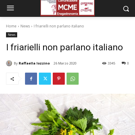
Home
News
I friarielli non parlano italiano
News
I friarielli non parlano italiano
By
Raffaella Iozzino
26 Marzo 2020
3345
0