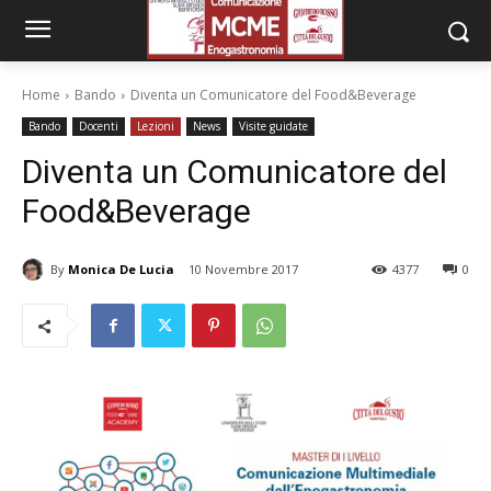
Home
Bando
Diventa un Comunicatore del Food&Beverage
Bando
Docenti
Lezioni
News
Visite guidate
Diventa un Comunicatore del
Food&Beverage
By
Monica De Lucia
10 Novembre 2017
4377
0