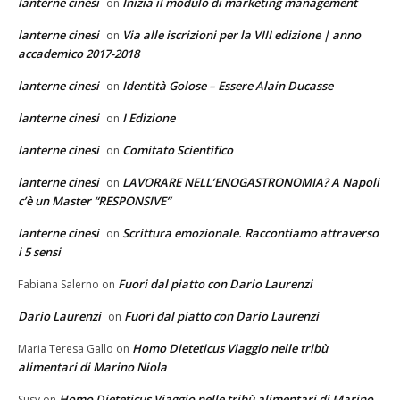
lanterne cinesi
Inizia il modulo di marketing management
on
lanterne cinesi
Via alle iscrizioni per la VIII edizione | anno
on
accademico 2017-2018
lanterne cinesi
Identità Golose – Essere Alain Ducasse
on
lanterne cinesi
I Edizione
on
lanterne cinesi
Comitato Scientifico
on
lanterne cinesi
LAVORARE NELL’ENOGASTRONOMIA? A Napoli
on
c’è un Master “RESPONSIVE”
lanterne cinesi
Scrittura emozionale. Raccontiamo attraverso
on
i 5 sensi
Fuori dal piatto con Dario Laurenzi
Fabiana Salerno
on
Dario Laurenzi
Fuori dal piatto con Dario Laurenzi
on
Homo Dieteticus Viaggio nelle tribù
Maria Teresa Gallo
on
alimentari di Marino Niola
Homo Dieteticus Viaggio nelle tribù alimentari di Marino
Susy
on