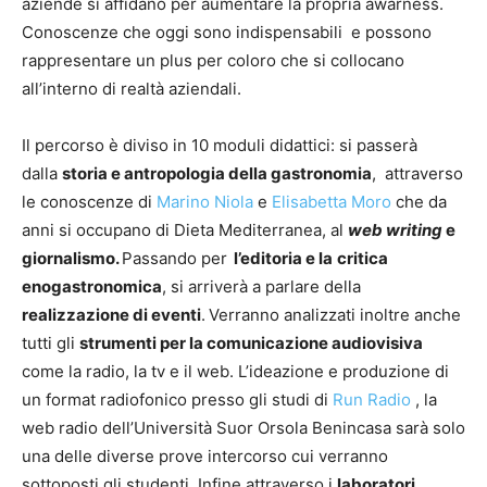
aziende si affidano per aumentare la propria awarness.
Conoscenze che oggi sono indispensabili e possono
rappresentare un plus per coloro che si collocano
all’interno di realtà aziendali.
Il percorso è diviso in 10 moduli didattici: si passerà
dalla
storia e antropologia della gastronomia
, attraverso
le conoscenze di
Marino Niola
e
Elisabetta Moro
che da
anni si occupano di Dieta Mediterranea, al
web writing
e
giornalismo.
Passando per
l’
editoria e la
critica
enogastronomica
, si arriverà a parlare della
realizzazione di eventi
.
Verranno analizzati inoltre anche
tutti gli
strumenti per la comunicazione audiovisiva
come la radio, la tv e il web. L’ideazione e produzione di
un format radiofonico presso gli studi di
Run Radio
, la
web radio dell’Università Suor Orsola Benincasa sarà solo
una delle diverse prove intercorso cui verranno
sottoposti gli studenti. Infine attraverso i
laboratori