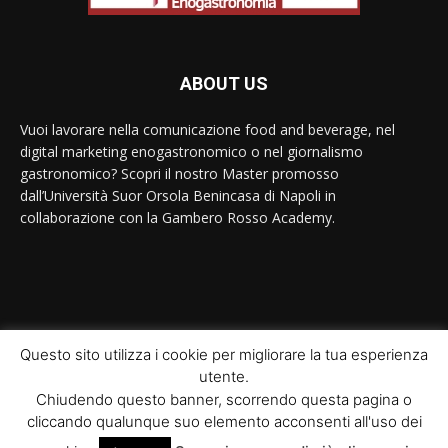
ABOUT US
Vuoi lavorare nella comunicazione food and beverage, nel
digital marketing enogastronomico o nel giornalismo
gastronomico? Scopri il nostro Master promosso
dall’Università Suor Orsola Benincasa di Napoli in
collaborazione con la Gambero Rosso Academy.
Contact us:
contact@yoursite.com
Questo sito utilizza i cookie per migliorare la tua esperienza
utente.
© Newspaper WordPress Theme by TagDiv
Chiudendo questo banner, scorrendo questa pagina o
cliccando qualunque suo elemento acconsenti all'uso dei
Home
Il Master
Moduli didattici
Interviste
News
Ricette