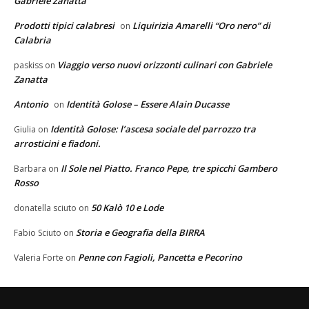
Gabriele Zanatta
Prodotti tipici calabresi
Liquirizia Amarelli “Oro nero” di
on
Calabria
Viaggio verso nuovi orizzonti culinari con Gabriele
paskiss
on
Zanatta
Antonio
Identità Golose – Essere Alain Ducasse
on
Identità Golose: l’ascesa sociale del parrozzo tra
Giulia
on
arrosticini e fiadoni.
Il Sole nel Piatto. Franco Pepe, tre spicchi Gambero
Barbara
on
Rosso
50 Kalò 10 e Lode
donatella sciuto
on
Storia e Geografia della BIRRA
Fabio Sciuto
on
Penne con Fagioli, Pancetta e Pecorino
Valeria Forte
on