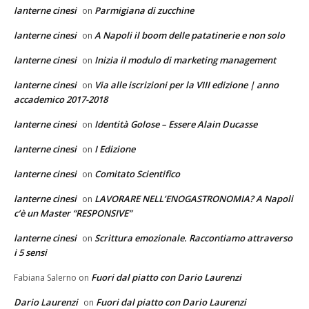
lanterne cinesi
Parmigiana di zucchine
on
lanterne cinesi
A Napoli il boom delle patatinerie e non solo
on
lanterne cinesi
Inizia il modulo di marketing management
on
lanterne cinesi
Via alle iscrizioni per la VIII edizione | anno
on
accademico 2017-2018
lanterne cinesi
Identità Golose – Essere Alain Ducasse
on
lanterne cinesi
I Edizione
on
lanterne cinesi
Comitato Scientifico
on
lanterne cinesi
LAVORARE NELL’ENOGASTRONOMIA? A Napoli
on
c’è un Master “RESPONSIVE”
lanterne cinesi
Scrittura emozionale. Raccontiamo attraverso
on
i 5 sensi
Fuori dal piatto con Dario Laurenzi
Fabiana Salerno
on
Dario Laurenzi
Fuori dal piatto con Dario Laurenzi
on