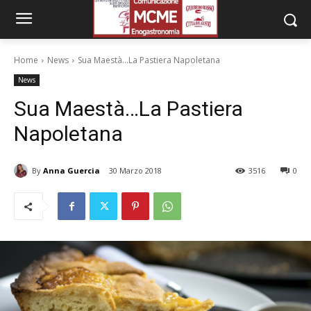
Home
News
Sua Maestà...La Pastiera Napoletana
News
Sua Maestà…La Pastiera
Napoletana
By
Anna Guercia
30 Marzo 2018
3516
0