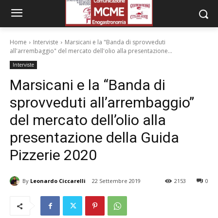
Home
Interviste
Marsicani e la "Banda di sprovveduti
all'arrembaggio" del mercato dell'olio alla presentazione...
Interviste
Marsicani e la “Banda di
sprovveduti all’arrembaggio”
del mercato dell’olio alla
presentazione della Guida
Pizzerie 2020
By
Leonardo Ciccarelli
22 Settembre 2019
2153
0