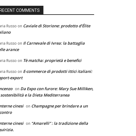
RECENT COMMENTS
Caviale di Storione: prodotto d’Élite
ria Russo
on
aliano
Il Carnevale di Ivrea: la battaglia
ria Russo
on
lle arance
Tè matcha: proprietà e benefici
ria Russo
on
E-commerce di prodotti ittici italiani:
ria Russo
on
port-export
ncenzo
Da Expo con furore: Mary Sue Milliken,
on
 sostenibilità e la Dieta Mediterranea
nterne cinesi
Champagne per brindare a un
on
contro
nterne cinesi
“Amarelli” : la tradizione della
on
quirizia.