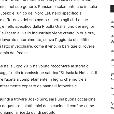
unico nel suo genere. Pensiamo solamente che in Italia
Josko è l’unico del Nord Est, nello specifico a
 differenza del suo aceto rispetto agli altri è che
Ma
e nello specifico dalla Ribolla Gialla, uno dei migliori
It
Se l’aceto a livello industriale viene creato in due ore,
Ma
 lavorato naturalmente, senza l’aggiunta di solfiti o
de
i fatto invecchiare, come il vino, in barrique di rovere
Ma
nomia del Paese.
Ma
im
Italia Expò 2015 ha voluto raccontare la storia di
gi” della trasmissione satirica “Striscia la Notizia”. Il
Vi
tare l’acetaia completamente in legno che inoltre si
la
interamente coperto da pannelli fotovoltaici.
la
in
quindi a trovare Josko Sirk, sarà una buona occasione
la
a degustare i piatti tipici della cucina di confine come
li
oniamo la ricetta qui di seguito.