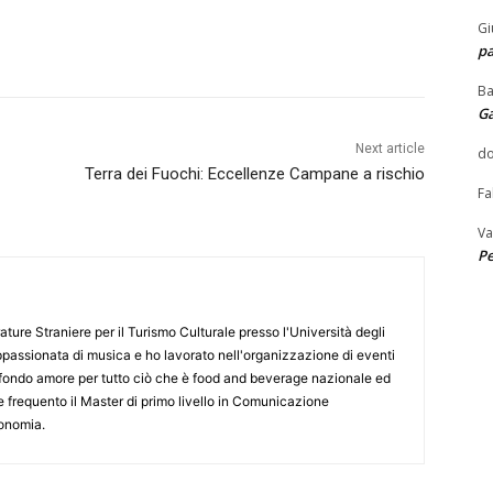
Gi
pa
Ba
G
Next article
do
Terra dei Fuochi: Eccellenze Campane a rischio
Fa
Va
Pe
ature Straniere per il Turismo Culturale presso l'Università degli
ppassionata di musica e ho lavorato nell'organizzazione di eventi
fondo amore per tutto ciò che è food and beverage nazionale ed
 frequento il Master di primo livello in Comunicazione
ronomia.