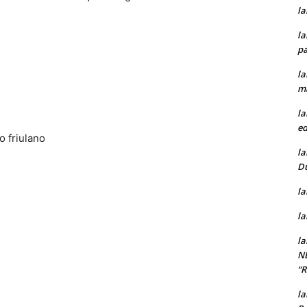
la
la
pa
la
m
la
ed
o friulano
la
D
la
la
la
N
“
la