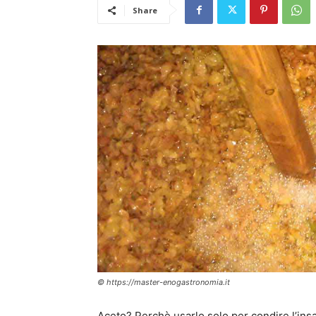
Share
© https://master-enogastronomia.it
Aceto? Perchè usarlo solo per condire l’insal