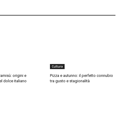
Cultura
ramisù: origini e
Pizza e autunno: il perfetto connubio
el dolce italiano
tra gusto e stagionalità