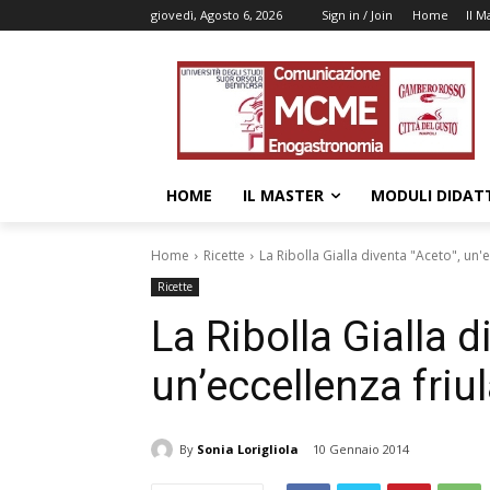
giovedì, Agosto 6, 2026
Sign in / Join
Home
Il M
HOME
IL MASTER
MODULI DIDATT
Home
Ricette
La Ribolla Gialla diventa "Aceto", un'e
Ricette
La Ribolla Gialla d
un’eccellenza friu
By
Sonia Lorigliola
10 Gennaio 2014