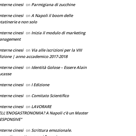
nterne cinesi
Parmigiana di zucchine
on
nterne cinesi
A Napoli il boom delle
on
tatinerie e non solo
nterne cinesi
Inizia il modulo di marketing
on
anagement
nterne cinesi
Via alle iscrizioni per la VIII
on
izione | anno accademico 2017-2018
nterne cinesi
Identità Golose – Essere Alain
on
ucasse
nterne cinesi
I Edizione
on
nterne cinesi
Comitato Scientifico
on
nterne cinesi
LAVORARE
on
ELL’ENOGASTRONOMIA? A Napoli c’è un Master
RESPONSIVE”
nterne cinesi
Scrittura emozionale.
on