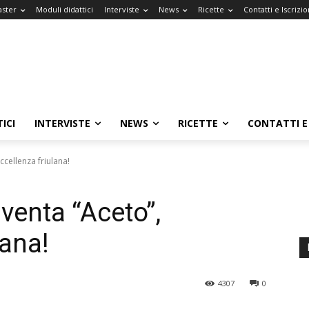
aster
Moduli didattici
Interviste
News
Ricette
Contatti e Iscrizio
ICI
INTERVISTE
NEWS
RICETTE
CONTATTI E 
ccellenza friulana!
iventa “Aceto”,
lana!
4307
0