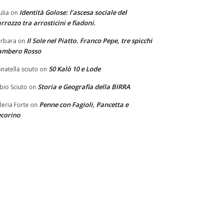
Identità Golose: l’ascesa sociale del
ulia
on
rrozzo tra arrosticini e fiadoni.
Il Sole nel Piatto. Franco Pepe, tre spicchi
rbara
on
ambero Rosso
50 Kalò 10 e Lode
natella sciuto
on
Storia e Geografia della BIRRA
bio Sciuto
on
Penne con Fagioli, Pancetta e
leria Forte
on
corino