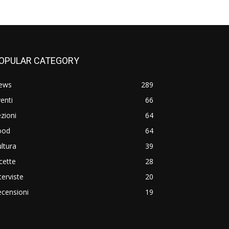
OPULAR CATEGORY
ews
289
enti
66
zioni
64
ood
64
ltura
39
cette
28
terviste
20
censioni
19