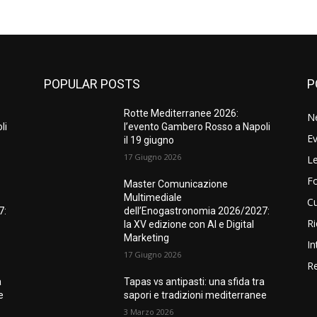
POPULAR POSTS
P
Rotte Mediterranee 2026:
N
li
l’evento Gambero Rosso a Napoli
Ev
il 19 giugno
17 Giugno 2026
Le
F
Master Comunicazione
Multimediale
Cu
7:
dell’Enogastronomia 2026/2027:
Ri
la XV edizione con AI e Digital
Marketing
In
17 Giugno 2026
Re
a
Tapas vs antipasti: una sfida tra
e
sapori e tradizioni mediterranee
3 Marzo 2026