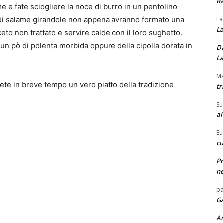
Ra
me e fate sciogliere la noce di burro in un pentolino
Fa
e di salame girandole non appena avranno formato una
La
eto non trattato e servire calde con il loro sughetto.
n pò di polenta morbida oppure della cipolla dorata in
Da
La
Ma
rete in breve tempo un vero piatto della tradizione
tr
Su
al
Eu
cu
Pr
ne
pa
Ga
A