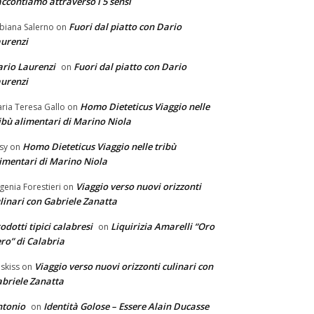
ccontiamo attraverso i 5 sensi
Fuori dal piatto con Dario
biana Salerno
on
urenzi
rio Laurenzi
Fuori dal piatto con Dario
on
urenzi
Homo Dieteticus Viaggio nelle
ria Teresa Gallo
on
ibù alimentari di Marino Niola
Homo Dieteticus Viaggio nelle tribù
sy
on
imentari di Marino Niola
Viaggio verso nuovi orizzonti
genia Forestieri
on
linari con Gabriele Zanatta
odotti tipici calabresi
Liquirizia Amarelli “Oro
on
ro” di Calabria
Viaggio verso nuovi orizzonti culinari con
skiss
on
briele Zanatta
ntonio
Identità Golose – Essere Alain Ducasse
on