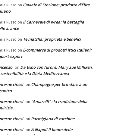
Caviale di Storione: prodotto d’Élite
ria Russo
on
aliano
Il Carnevale di Ivrea: la battaglia
ria Russo
on
lle arance
Tè matcha: proprietà e benefici
ria Russo
on
E-commerce di prodotti ittici italiani:
ria Russo
on
port-export
ncenzo
Da Expo con furore: Mary Sue Milliken,
on
 sostenibilità e la Dieta Mediterranea
nterne cinesi
Champagne per brindare a un
on
contro
nterne cinesi
“Amarelli” : la tradizione della
on
quirizia.
nterne cinesi
Parmigiana di zucchine
on
nterne cinesi
A Napoli il boom delle
on