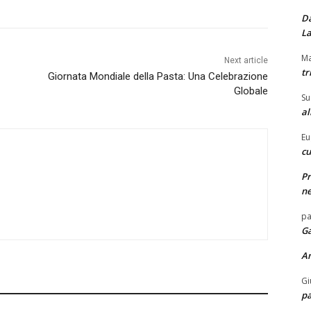
Da
La
Ma
Next article
tr
Giornata Mondiale della Pasta: Una Celebrazione
Globale
Su
al
Eu
cu
Pr
ne
pa
Ga
A
Gi
pa