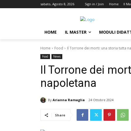
sabato, Agosto 8, 2026
Sign in / Join
Home
Il Ma
HOME
IL MASTER
MODULI DIDATT
Home
Food
Il Torrone dei morti: una storia tutta 
Food
News
Il Torrone dei mort
napoletana
By
Arianna Ramaglia
24 Ottobre 2024
Share