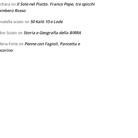
Il Sole nel Piatto. Franco Pepe, tre spicchi
rbara
on
ambero Rosso
50 Kalò 10 e Lode
natella sciuto
on
Storia e Geografia della BIRRA
bio Sciuto
on
Penne con Fagioli, Pancetta e
leria Forte
on
corino