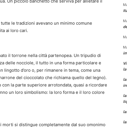
ua. Un piccolo banchetto che serviva per allietare il
Ma
It
Ma
ne, tutte le tradizioni avevano un minimo comune
de
ta ai loro cari.
Ma
Ma
im
to il torrone nella città partenopea. Un tripudio di
a delle nocciole, il tutto in una forma particolare e
Vi
la
 un lingotto d’oro o, per rimanere in tema, come una
marrone del cioccolato che richiama quello del legno).
la
lo con la parte superiore arrotondata, quasi a ricordare
in
nno un loro simbolismo: la loro forma e il loro colore
la
li
la
la
 dei morti si distingue completamente dal suo omonimo