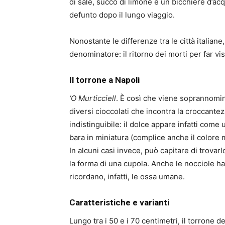
di sale, succo di limone e un bicchiere d’acq
defunto dopo il lungo viaggio.
Nonostante le differenze tra le città italia
denominatore: il ritorno dei morti per far visi
Il torrone a Napoli
‘O Murticciell
. È così che viene soprannomina
diversi cioccolati che incontra la croccantezz
indistinguibile: il dolce appare infatti come
bara in miniatura (complice anche il colore 
In alcuni casi invece, può capitare di trovar
la forma di una cupola. Anche le nocciole ha
ricordano, infatti, le ossa umane.
Caratteristiche e varianti
Lungo tra i 50 e i 70 centimetri, il torrone