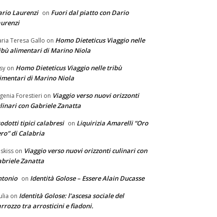
rio Laurenzi
Fuori dal piatto con Dario
on
urenzi
Homo Dieteticus Viaggio nelle
ria Teresa Gallo
on
ibù alimentari di Marino Niola
Homo Dieteticus Viaggio nelle tribù
sy
on
imentari di Marino Niola
Viaggio verso nuovi orizzonti
genia Forestieri
on
linari con Gabriele Zanatta
odotti tipici calabresi
Liquirizia Amarelli “Oro
on
ro” di Calabria
Viaggio verso nuovi orizzonti culinari con
skiss
on
briele Zanatta
ntonio
Identità Golose – Essere Alain Ducasse
on
Identità Golose: l’ascesa sociale del
ulia
on
rrozzo tra arrosticini e fiadoni.