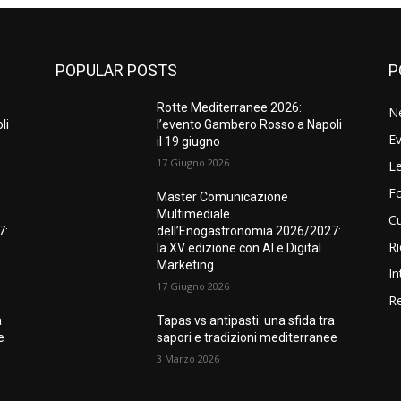
POPULAR POSTS
P
Rotte Mediterranee 2026:
N
li
l’evento Gambero Rosso a Napoli
Ev
il 19 giugno
17 Giugno 2026
Le
F
Master Comunicazione
Multimediale
Cu
7:
dell’Enogastronomia 2026/2027:
Ri
la XV edizione con AI e Digital
Marketing
In
17 Giugno 2026
Re
a
Tapas vs antipasti: una sfida tra
e
sapori e tradizioni mediterranee
3 Marzo 2026