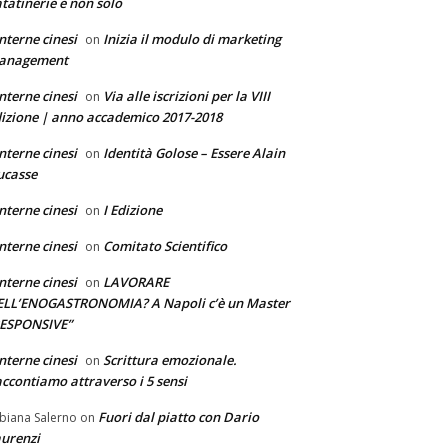
tatinerie e non solo
nterne cinesi
Inizia il modulo di marketing
on
anagement
nterne cinesi
Via alle iscrizioni per la VIII
on
izione | anno accademico 2017-2018
nterne cinesi
Identità Golose – Essere Alain
on
ucasse
nterne cinesi
I Edizione
on
nterne cinesi
Comitato Scientifico
on
nterne cinesi
LAVORARE
on
ELL’ENOGASTRONOMIA? A Napoli c’è un Master
RESPONSIVE”
nterne cinesi
Scrittura emozionale.
on
ccontiamo attraverso i 5 sensi
Fuori dal piatto con Dario
biana Salerno
on
urenzi