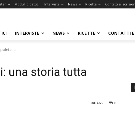
ster
Moduli didattici
Interviste
News
Ricette
Contatti e Iscrizion
ICI
INTERVISTE
NEWS
RICETTE
CONTATTI E 
napoletana
i: una storia tutta
665
0