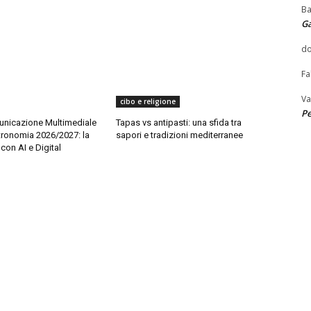
Ba
G
do
Fa
Va
cibo e religione
Pe
nicazione Multimediale
Tapas vs antipasti: una sfida tra
tronomia 2026/2027: la
sapori e tradizioni mediterranee
con AI e Digital