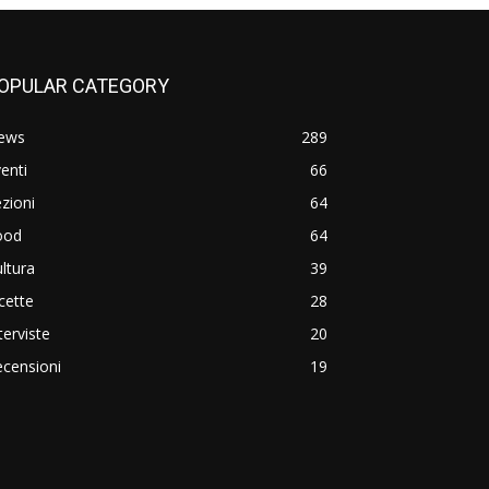
OPULAR CATEGORY
ews
289
enti
66
zioni
64
ood
64
ltura
39
cette
28
terviste
20
censioni
19