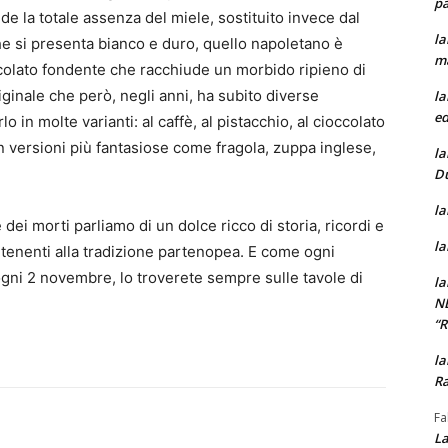
pa
de la totale assenza del miele, sostituito invece dal
la
che si presenta bianco e duro, quello napoletano è
m
colato fondente che racchiude un morbido ripieno di
iginale che però, negli anni, ha subito diverse
la
ed
lo in molte varianti: al caffè, al pistacchio, al cioccolato
in versioni più fantasiose come fragola, zuppa inglese,
la
D
la
ei morti parliamo di un dolce ricco di storia, ricordi e
la
artenenti alla tradizione partenopea. E come ogni
 ogni 2 novembre, lo troverete sempre sulle tavole di
la
N
“
la
Ra
Fa
La