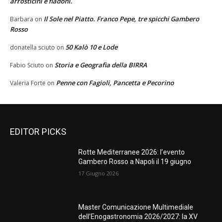
arrosticini e fiadoni.
Il Sole nel Piatto. Franco Pepe, tre spicchi Gambero
Barbara
on
Rosso
50 Kalò 10 e Lode
donatella sciuto
on
Storia e Geografia della BIRRA
Fabio Sciuto
on
Penne con Fagioli, Pancetta e Pecorino
Valeria Forte
on
EDITOR PICKS
Rotte Mediterranee 2026: l’evento
Gambero Rosso a Napoli il 19 giugno
17 Giugno 2026
Master Comunicazione Multimediale
dell’Enogastronomia 2026/2027: la XV