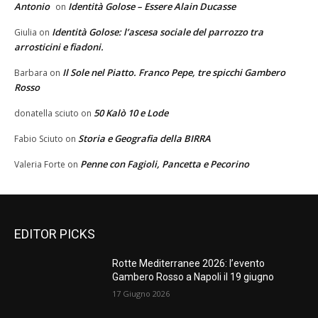
Antonio
Identità Golose – Essere Alain Ducasse
on
Identità Golose: l’ascesa sociale del parrozzo tra
Giulia
on
arrosticini e fiadoni.
Il Sole nel Piatto. Franco Pepe, tre spicchi Gambero
Barbara
on
Rosso
50 Kalò 10 e Lode
donatella sciuto
on
Storia e Geografia della BIRRA
Fabio Sciuto
on
Penne con Fagioli, Pancetta e Pecorino
Valeria Forte
on
EDITOR PICKS
Rotte Mediterranee 2026: l’evento
Gambero Rosso a Napoli il 19 giugno
17 Giugno 2026