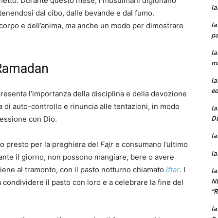
ometto. Durante questo mese, i musulmani digiunano
la
astenendosi dal cibo, dalle bevande e dal fumo.
la
 corpo e dell’anima, ma anche un modo per dimostrare
pa
la
m
l Ramadan
la
ed
resenta l’importanza della disciplina e della devozione
a di auto-controllo e rinuncia alle tentazioni, in modo
la
D
nessione con Dio.
la
o presto per la preghiera del
Fajr
e consumano l’ultimo
la
ante il giorno, non possono mangiare, bere o avere
vviene al tramonto, con il pasto notturno chiamato
Iftar
. I
la
N
condividere il pasto con loro e a celebrare la fine del
“
la