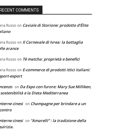
RECENT COMMENTS
Caviale di Storione: prodotto d’Élite
ria Russo
on
aliano
Il Carnevale di Ivrea: la battaglia
ria Russo
on
lle arance
Tè matcha: proprietà e benefici
ria Russo
on
E-commerce di prodotti ittici italiani:
ria Russo
on
port-export
ncenzo
Da Expo con furore: Mary Sue Milliken,
on
 sostenibilità e la Dieta Mediterranea
nterne cinesi
Champagne per brindare a un
on
contro
nterne cinesi
“Amarelli” : la tradizione della
on
quirizia.