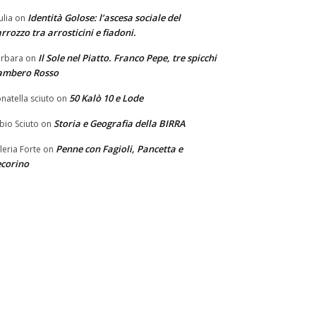
Identità Golose: l’ascesa sociale del
ulia
on
rrozzo tra arrosticini e fiadoni.
Il Sole nel Piatto. Franco Pepe, tre spicchi
rbara
on
ambero Rosso
50 Kalò 10 e Lode
natella sciuto
on
Storia e Geografia della BIRRA
bio Sciuto
on
Penne con Fagioli, Pancetta e
leria Forte
on
corino