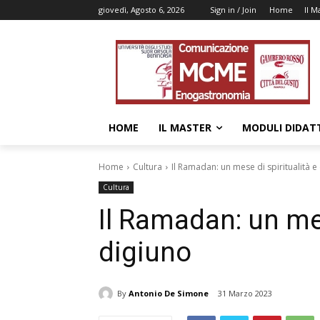
giovedì, Agosto 6, 2026
Sign in / Join
Home
Il M
HOME
IL MASTER
MODULI DIDATT
Home
Cultura
Il Ramadan: un mese di spiritualità e
Cultura
Il Ramadan: un mes
digiuno
By
Antonio De Simone
31 Marzo 2023