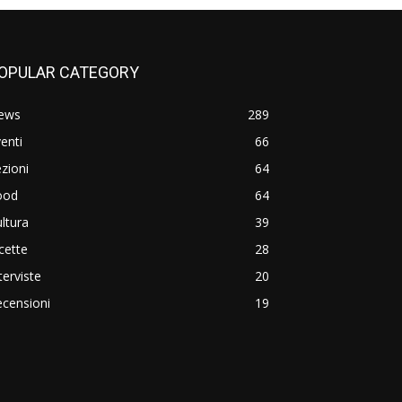
OPULAR CATEGORY
ews
289
enti
66
zioni
64
ood
64
ltura
39
cette
28
terviste
20
censioni
19