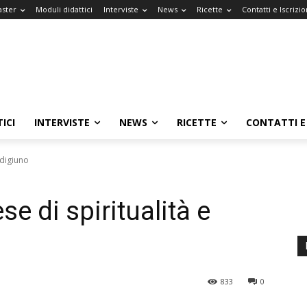
aster
Moduli didattici
Interviste
News
Ricette
Contatti e Iscrizio
ICI
INTERVISTE
NEWS
RICETTE
CONTATTI E 
 digiuno
e di spiritualità e
833
0