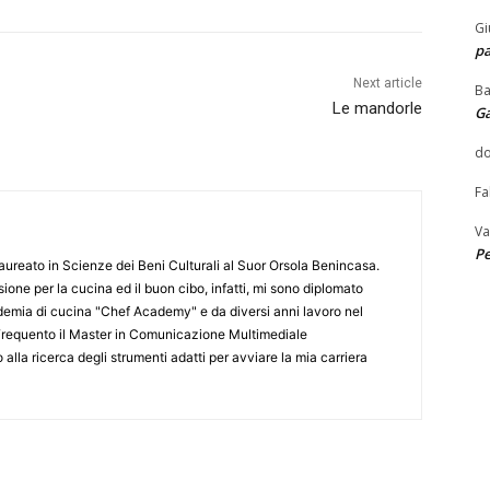
Gi
pa
Next article
Ba
Le mandorle
G
do
Fa
Va
Pe
ureato in Scienze dei Beni Culturali al Suor Orsola Benincasa.
one per la cucina ed il buon cibo, infatti, mi sono diplomato
emia di cucina "Chef Academy" e da diversi anni lavoro nel
. Frequento il Master in Comunicazione Multimediale
alla ricerca degli strumenti adatti per avviare la mia carriera