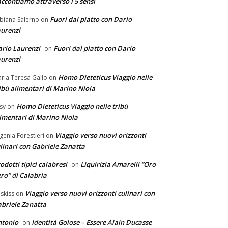
ccontiamo attraverso i 5 sensi
Fuori dal piatto con Dario
biana Salerno
on
urenzi
rio Laurenzi
Fuori dal piatto con Dario
on
urenzi
Homo Dieteticus Viaggio nelle
ria Teresa Gallo
on
ibù alimentari di Marino Niola
Homo Dieteticus Viaggio nelle tribù
sy
on
imentari di Marino Niola
Viaggio verso nuovi orizzonti
genia Forestieri
on
linari con Gabriele Zanatta
odotti tipici calabresi
Liquirizia Amarelli “Oro
on
ro” di Calabria
Viaggio verso nuovi orizzonti culinari con
skiss
on
briele Zanatta
ntonio
Identità Golose – Essere Alain Ducasse
on