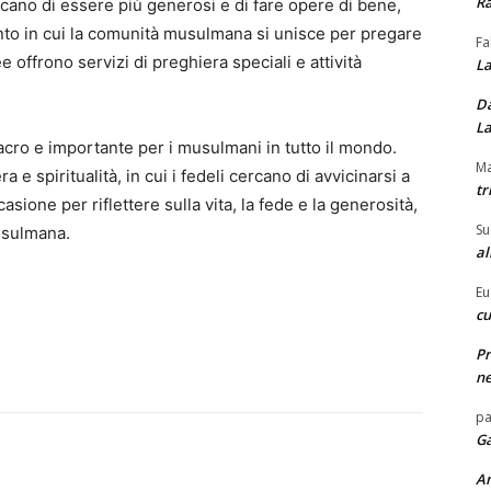
Ra
cano di essere più generosi e di fare opere di bene,
nto in cui la comunità musulmana si unisce per pregare
Fa
offrono servizi di preghiera speciali e attività
La
Da
La
cro e importante per i musulmani in tutto il mondo.
Ma
e spiritualità, in cui i fedeli cercano di avvicinarsi a
tr
sione per riflettere sulla vita, la fede e la generosità,
Su
usulmana.
al
Eu
cu
Pr
ne
pa
Ga
A