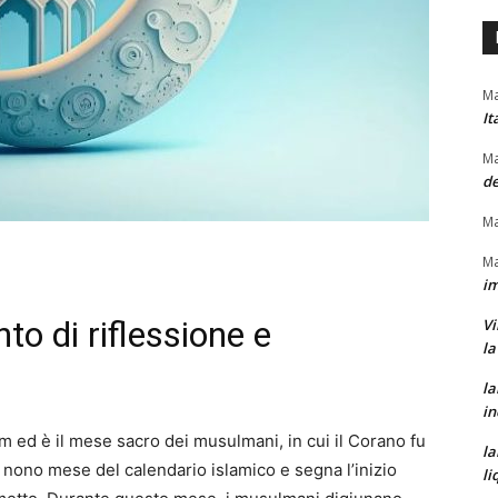
Ma
It
Ma
de
Ma
Ma
im
o di riflessione e
Vi
la
la
in
am ed è il mese sacro dei musulmani, in cui il Corano fu
la
l nono mese del calendario islamico e segna l’inizio
li