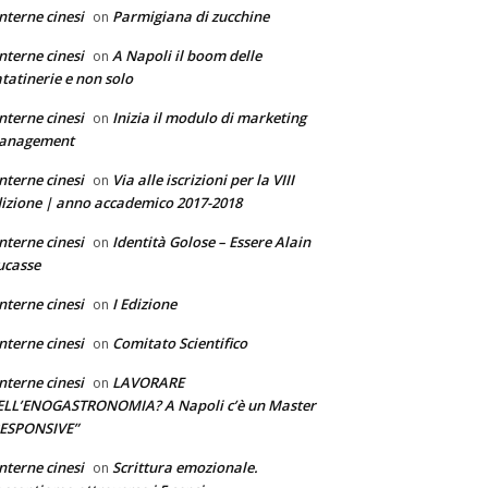
nterne cinesi
Parmigiana di zucchine
on
nterne cinesi
A Napoli il boom delle
on
tatinerie e non solo
nterne cinesi
Inizia il modulo di marketing
on
anagement
nterne cinesi
Via alle iscrizioni per la VIII
on
izione | anno accademico 2017-2018
nterne cinesi
Identità Golose – Essere Alain
on
ucasse
nterne cinesi
I Edizione
on
nterne cinesi
Comitato Scientifico
on
nterne cinesi
LAVORARE
on
ELL’ENOGASTRONOMIA? A Napoli c’è un Master
RESPONSIVE”
nterne cinesi
Scrittura emozionale.
on