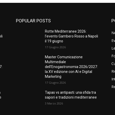
POPULAR POSTS
P
Rotte Mediterranee 2026:
N
li
l’evento Gambero Rosso a Napoli
Ev
il 19 giugno
17 Giugno 2026
Le
F
Master Comunicazione
Multimediale
Cu
7:
dell’Enogastronomia 2026/2027:
Ri
la XV edizione con AI e Digital
Marketing
In
17 Giugno 2026
Re
a
Tapas vs antipasti: una sfida tra
e
sapori e tradizioni mediterranee
3 Marzo 2026