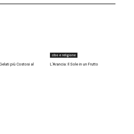
cibo e religione
Gelati più Costosi al
L’Arancia: Il Sole in un Frutto