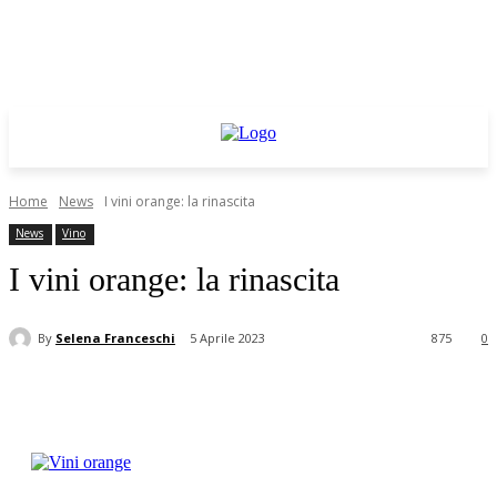
Home
News
I vini orange: la rinascita
News
Vino
I vini orange: la rinascita
By
Selena Franceschi
5 Aprile 2023
875
0