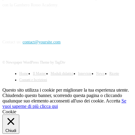
con la Gambero Rosso Academy.
Contact us:
contact@yoursite.com
© Newspaper WordPress Theme by TagDiv
Home
Il Master
Moduli didattici
Interviste
News
Ricette
Contatti e Iscrizioni
Questo sito utilizza i cookie per migliorare la tua esperienza utente.
Chiudendo questo banner, scorrendo questa pagina o cliccando
qualunque suo elemento acconsenti all'uso dei cookie.
Accetta
Se
vuoi saperne di più clicca qui
Cookie
Chiudi