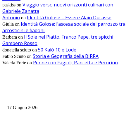
Viaggio verso nuovi orizzonti culinari con
paskiss
on
Gabriele Zanatta
Antonio
Identità Golose – Essere Alain Ducasse
on
Identità Golose: l’ascesa sociale del parrozzo tra
Giulia
on
arrosticini e fiadoni.
Il Sole nel Piatto. Franco Pepe, tre spicchi
Barbara
on
Gambero Rosso
50 Kalò 10 e Lode
donatella sciuto
on
Storia e Geografia della BIRRA
Fabio Sciuto
on
Penne con Fagioli, Pancetta e Pecorino
Valeria Forte
on
EDITOR PICKS
Rotte Mediterranee 2026: l’evento Gambero Rosso a Napoli il 19 giugno
17 Giugno 2026
Master Comunicazione Multimediale dell’Enogastronomia 2026/2027: la 
edizione con AI e Digital Marketing