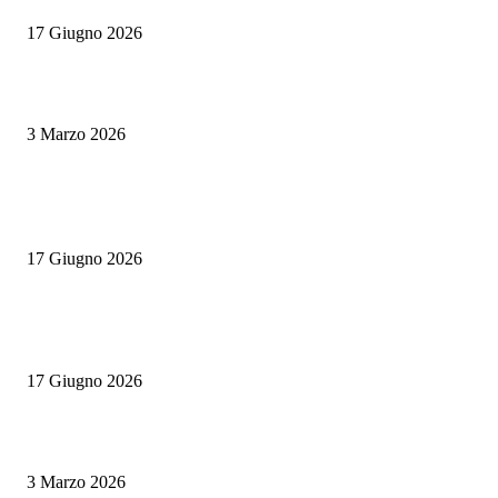
17 Giugno 2026
Tapas vs antipasti: una sfida tra sapori e tradizioni mediterranee
3 Marzo 2026
POPULAR POSTS
Rotte Mediterranee 2026: l’evento Gambero Rosso a Napoli il 19 giugno
17 Giugno 2026
Master Comunicazione Multimediale dell’Enogastronomia 2026/2027: la 
edizione con AI e Digital Marketing
17 Giugno 2026
Tapas vs antipasti: una sfida tra sapori e tradizioni mediterranee
3 Marzo 2026