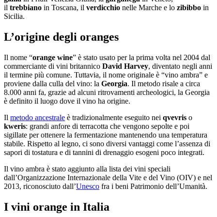
il
trebbiano
in Toscana, il
verdicchio
nelle Marche e lo
zibibbo
in
Sicilia.
L’origine degli oranges
Il nome “
orange wine
” è stato usato per la prima volta nel 2004 dal
commerciante di vini britannico
David Harvey
, diventato negli anni
il termine più comune. Tuttavia, il nome originale è “vino ambra” e
proviene dalla culla del vino: la
Georgia
. Il metodo risale a circa
8.000 anni fa, grazie ad alcuni ritrovamenti archeologici, la Georgia
è definito il luogo dove il vino ha origine.
Il
metodo ancestrale
è tradizionalmente eseguito nei
qvevris
o
kweris
: grandi anfore di terracotta che vengono sepolte e poi
sigillate per ottenere la fermentazione mantenendo una temperatura
stabile. Rispetto al legno, ci sono diversi vantaggi come l’assenza di
sapori di tostatura e di tannini di drenaggio esogeni poco integrati.
Il vino ambra è stato aggiunto alla lista dei vini speciali
dall’Organizzazione Internazionale della Vite e del Vino (OIV) e nel
2013, riconosciuto dall’
Unesco
fra i beni Patrimonio dell’Umanità.
I vini orange in Italia