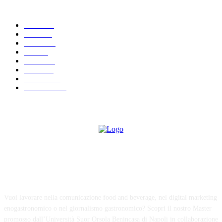
POPULAR CATEGORY
News
289
Eventi
66
Lezioni
64
Food
64
Cultura
39
Ricette
28
Interviste
20
Recensioni
19
ABOUT US
Vuoi lavorare nella comunicazione food and beverage, nel digital marketing
enogastronomico o nel giornalismo gastronomico? Scopri il nostro Master
promosso dall’Università Suor Orsola Benincasa di Napoli in collaborazione