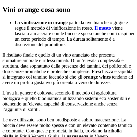
Vini orange cosa sono
La
vinificazione in orange
parte da uve bianche o grigie e
segue il metodo di vinificazione in rosso.
Il mosto
viene
lasciato a macerare con le bucce e spesso anche con i raspi per
un certo periodo di tempo. La durata solitamente è a
discrezione del produttore.
Il risultato finale è quello di un vino aranciato che presenta
sfumature ambrate e riflessi ramati. Di un’elevata complessità e
struttura, data soprattutto dalla presenza dei tannini, dei polifenoli e
di sostanze aromatiche e proteiche complesse. Freschezza e sapidità
si integrano col tannino facendo sì che gli
orange wines
tendano ad
avere un profilo gustativo più orientato verso le durezze.
L’uva in genere è coltivata secondo il metodo di agricoltura
biologica e quello biodinamica utilizzando sistemi eco-sostenibili e
ottenendo un’elevata capacità di conservazione anche senza
l’aggiunta di solfiti.
Le uve utilizzate, sono ben predisposte a subire macerazione. La
buccia deve essere molto spessa e con un elevato contenuto tannico
e colorante. Con queste proprietà, in Italia, troviamo la
ribolla
gialla
in Friuli Venezia Giulia, la
garganega
in Veneto,