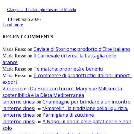
Giappone: I Gelati più Costosi al Mondo
10 Febbraio 2026
Load more
RECENT COMMENTS
Caviale di Storione: prodotto d’Élite Italiano
Maria Russo
on
Il Carnevale di Ivrea: la battaglia delle
Maria Russo
on
arance
Tè matcha: proprietà e benefici
Maria Russo
on
E-commerce di prodotti ittici italiani: import-
Maria Russo
on
export
Vincenzo
Da Expo con furore: Mary Sue Milliken, la
on
sostenibilità e la Dieta Mediterranea
lanterne cinesi
Champagne per brindare a un incontro
on
lanterne cinesi
“Amarelli” : la tradizione della liquirizia.
on
lanterne cinesi
Parmigiana di zucchine
on
lanterne cinesi
A Napoli il boom delle patatinerie e non
on
solo