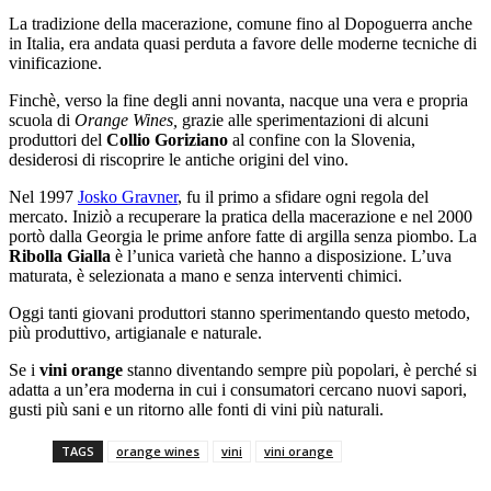
La tradizione della macerazione, comune fino al Dopoguerra anche
in Italia, era andata quasi perduta a favore delle moderne tecniche di
vinificazione.
Finchè, verso la fine degli anni novanta, nacque una vera e propria
scuola di
Orange Wines,
grazie alle sperimentazioni di alcuni
produttori del
Collio Goriziano
al confine con la Slovenia,
desiderosi di riscoprire le antiche origini del vino.
Nel 1997
Josko Gravner
, fu il primo a sfidare ogni regola del
mercato. Iniziò a recuperare la pratica della macerazione e nel 2000
portò dalla Georgia le prime anfore fatte di argilla senza piombo. La
Ribolla Gialla
è l’unica varietà che hanno a disposizione. L’uva
maturata, è selezionata a mano e senza interventi chimici.
Oggi tanti giovani produttori stanno sperimentando questo metodo,
più produttivo, artigianale e naturale.
Se i
vini orange
stanno diventando sempre più popolari, è perché si
adatta a un’era moderna in cui i consumatori cercano nuovi sapori,
gusti più sani e un ritorno alle fonti di vini più naturali.
TAGS
orange wines
vini
vini orange