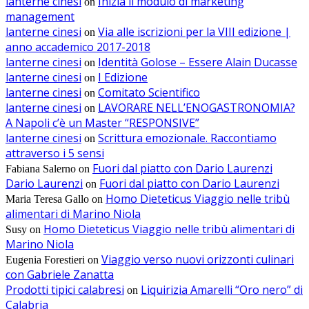
lanterne cinesi
Inizia il modulo di marketing
on
management
lanterne cinesi
Via alle iscrizioni per la VIII edizione |
on
anno accademico 2017-2018
lanterne cinesi
Identità Golose – Essere Alain Ducasse
on
lanterne cinesi
I Edizione
on
lanterne cinesi
Comitato Scientifico
on
lanterne cinesi
LAVORARE NELL’ENOGASTRONOMIA?
on
A Napoli c’è un Master “RESPONSIVE”
lanterne cinesi
Scrittura emozionale. Raccontiamo
on
attraverso i 5 sensi
Fuori dal piatto con Dario Laurenzi
Fabiana Salerno
on
Dario Laurenzi
Fuori dal piatto con Dario Laurenzi
on
Homo Dieteticus Viaggio nelle tribù
Maria Teresa Gallo
on
alimentari di Marino Niola
Homo Dieteticus Viaggio nelle tribù alimentari di
Susy
on
Marino Niola
Viaggio verso nuovi orizzonti culinari
Eugenia Forestieri
on
con Gabriele Zanatta
Prodotti tipici calabresi
Liquirizia Amarelli “Oro nero” di
on
Calabria