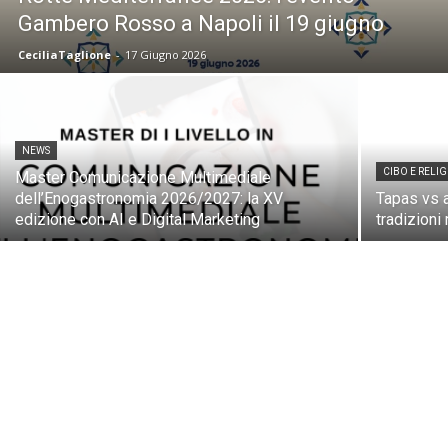
Gambero Rosso a Napoli il 19 giugno
CeciliaTaglione
-
17 Giugno 2026
NEWS
CIBO E RELI
Master Comunicazione Multimediale
dell’Enogastronomia 2026/2027: la XV
Tapas vs a
edizione con AI e Digital Marketing
tradizioni