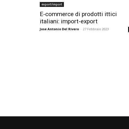
export/import
E-commerce di prodotti ittici
italiani: import-export
Jose Antonio Del Rivero
-
27 Febbraio 2023