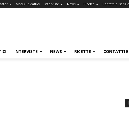
Master
Moduli didattici
Interviste
News
Ricette
Contatti e Iscrizi
ICI
INTERVISTE
NEWS
RICETTE
CONTATTI E 