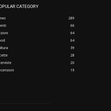
OPULAR CATEGORY
ews
289
enti
66
zioni
64
ood
64
ltura
39
cette
28
terviste
20
censioni
19