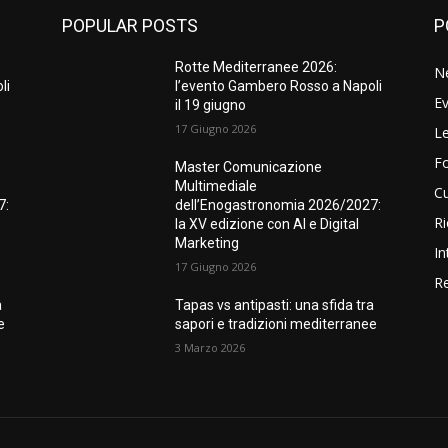
POPULAR POSTS
P
Rotte Mediterranee 2026:
N
li
l’evento Gambero Rosso a Napoli
Ev
il 19 giugno
17 Giugno 2026
Le
F
Master Comunicazione
Multimediale
Cu
7:
dell’Enogastronomia 2026/2027:
Ri
la XV edizione con AI e Digital
Marketing
In
17 Giugno 2026
Re
a
Tapas vs antipasti: una sfida tra
e
sapori e tradizioni mediterranee
3 Marzo 2026