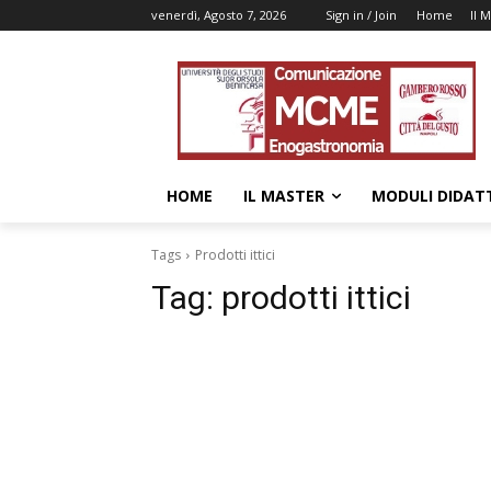
venerdì, Agosto 7, 2026
Sign in / Join
Home
Il 
HOME
IL MASTER
MODULI DIDATT
Tags
Prodotti ittici
Tag:
prodotti ittici